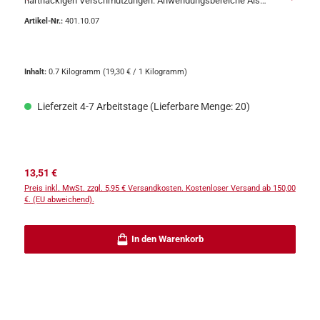
hartnäckigen Verschmutzungen. Anwendungsbereiche Als
Verdünnung für Kontaktklebstoffe geeignet (z. B. Jowat® 445.00
Artikel-Nr.:
401.10.07
und 445.20)Auch als Reinigungsmittel zur Entfernung von
Schmelzklebstoffrückständen einsetzbar Produktbeschreibung
Der Jowat® 401.10 Klebstoff-Entferner und Verdünner basiert auf
einem organischen Lösungsmittel und eignet sich ideal als
Inhalt:
0.7 Kilogramm
(19,30 € / 1 Kilogramm)
Verdünnungsmittel für Polychloropren-Klebstoffe. Zudem kann er
als Spezialreiniger für Schmelzklebstoffe sowie zur Entfernung
Lieferzeit 4-7 Arbeitstage (Lieferbare Menge: 20)
sonstiger hartnäckiger Verunreinigungen verwendet werden.
Eigenschaften und Hinweise zur Verarbeitung Bringen Sie den
Entferner nicht mit heißen Gegenständen oder Elektroanschlüssen
in Kontakt.Entfernen Sie zunächst den Schmelzklebstoff durch
Aufheizen und mechanisches Abkratzen (z. B. mit einem
Regulärer Preis:
13,51 €
Spachtel).Lassen Sie die betroffenen Werkzeuge oder Geräte nach
Preis inkl. MwSt. zzgl. 5,95 € Versandkosten. Kostenloser Versand ab 150,00
dem Abkühlen für 10 bis 12 Stunden im Jowat® 401.10 Klebstoff-
€. (EU abweichend).
Entferner einweichen und reinigen Sie diese anschließend
gründlich.Der Klebstoff-Entferner ist transparent. Lagerung Lagern
Sie das Produkt stets in gut verschlossenen Originalgebinden,
In den Warenkorb
trocken und kühl (15 – 25 °C). Das Mindesthaltbarkeitsdatum ist
auf dem Gebindeetikett angegeben. Bitte schützen Sie den Inhalt
vor Feuchtigkeit.