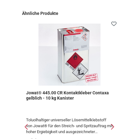
Produktgalerie überspringen
Ähnliche Produkte
axa
Jowat® 445.00 CR Kontaktkleber Contaxa
Jowa
gelblich - 10 kg Kanister
ff
Toluolhaltiger universeller Lösemittelklebstoff
Toluo
g mit
von Jowat® für den Streich- und Spritzauftrag mit
Jowa
hoher Ergiebigkeit und ausgezeichneter
sehr
Anfangshaftung. Sehr gut streich- und
Wärm