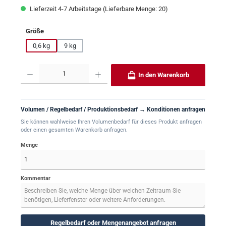
Lieferzeit 4-7 Arbeitstage (Lieferbare Menge: 20)
auswählen
Größe
0,6 kg
9 kg
Produkt Anzahl: Gib den gewünschten Wert ein oder benutze die Schaltflächen um 
In den Warenkorb
Volumen / Regelbedarf / Produktionsbedarf → Konditionen anfragen
Sie können wahlweise Ihren Volumenbedarf für dieses Produkt anfragen
oder einen gesamten Warenkorb anfragen.
Menge
Kommentar
Regelbedarf oder Mengenangebot anfragen