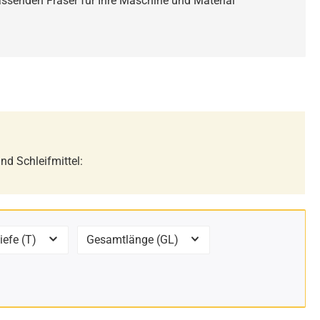
passenden Fräser für Ihre Maschine und Material
nd Schleifmittel:
iefe (T)
Gesamtlänge (GL)