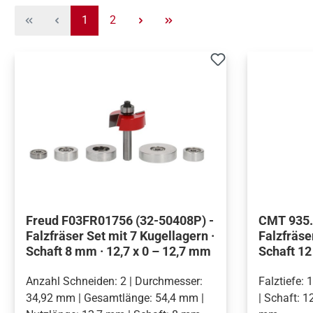
Seite
Seite
1
2
Freud F03FR01756 (32-50408P) -
CMT 935.9
Falzfräser Set mit 7 Kugellagern ·
Falzfräse
Schaft 8 mm · 12,7 x 0 – 12,7 mm
Schaft 1
Anzahl Schneiden: 2 | Durchmesser:
Falztiefe:
34,92 mm | Gesamtlänge: 54,4 mm |
| Schaft: 