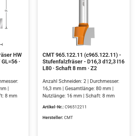
fräser HW
CMT 965.122.11 (c965.122.11) -
 GL=56 ·
Stufenfalzfräser - D16,3 d12,3 I16
L80 · Schaft 8 mm · Z2
chmesser:
Anzahl Schneiden: 2 | Durchmesser:
mm |
16,3 mm | Gesamtlänge: 80 mm |
ft: 8 mm
Nutzlänge: 16 mm | Schaft: 8 mm
Artikel-Nr.:
C96512211
Hersteller:
CMT