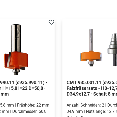
90.11 (c935.990.11) -
CMT 935.001.11 (c935.0
r H=15,8 I=22 D=50,8 ·
Falzfräsersets - H0-12,
2 mm
D34,9x12,7 · Schaft 8 
 15,8 mm | Fräshöhe: 22 mm
Anzahl Schneiden: 2 | Dur
12 mm | Durchmesser: 50,8
34,9 mm | Nutzlänge: 12,7