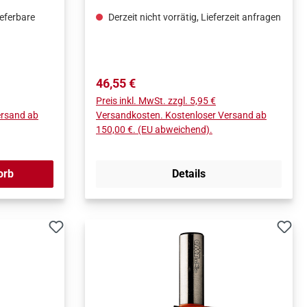
ieferbare
Derzeit nicht vorrätig, Lieferzeit anfragen
Regulärer Preis:
46,55 €
Preis inkl. MwSt. zzgl. 5,95 €
ersand ab
Versandkosten. Kostenloser Versand ab
150,00 €. (EU abweichend).
orb
Details