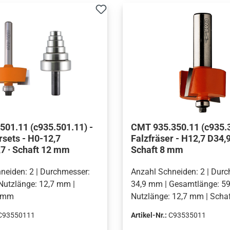
01.11 (c935.501.11) -
CMT 935.350.11 (c935.3
rsets - H0-12,7
Falzfräser - H12,7 D34,9
7 · Schaft 12 mm
Schaft 8 mm
neiden: 2 | Durchmesser:
Anzahl Schneiden: 2 | Dur
Nutzlänge: 12,7 mm |
34,9 mm | Gesamtlänge: 59
2 mm
Nutzlänge: 12,7 mm | Scha
C93550111
Artikel-Nr.:
C93535011