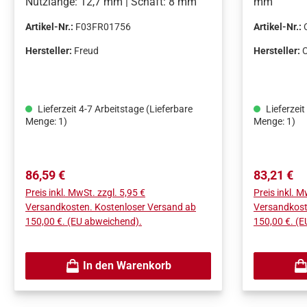
Nutzlänge: 12,7 mm | Schaft: 8 mm
mm
Artikel-Nr.:
F03FR01756
Artikel-Nr.:
Hersteller:
Freud
Hersteller:
Lieferzeit 4-7 Arbeitstage (Lieferbare
Lieferzeit
Menge: 1)
Menge: 1)
Regulärer Preis:
Regulärer 
86,59 €
83,21 €
Preis inkl. MwSt. zzgl. 5,95 €
Preis inkl. M
Versandkosten. Kostenloser Versand ab
Versandkost
150,00 €. (EU abweichend).
150,00 €. (
In den Warenkorb