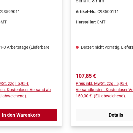
Schaft: 8 mm
C93599011
Artikel-Nr.:
C93500111
CMT
Hersteller:
CMT
 1-3 Arbeitstage (Lieferbare
Derzeit nicht vorrätig, Liefer
Preis:
Regulärer Preis:
107,85 €
wSt. zzgl. 5,95 €
Preis inkl. MwSt. zzgl. 5,95 €
en. Kostenloser Versand ab
Versandkosten. Kostenloser V
EU abweichend).
150,00 €. (EU abweichend).
In den Warenkorb
Details