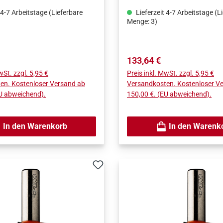
 4-7 Arbeitstage (Lieferbare
Lieferzeit 4-7 Arbeitstage (L
Menge: 3)
Preis:
Regulärer Preis:
133,64 €
wSt. zzgl. 5,95 €
Preis inkl. MwSt. zzgl. 5,95 €
en. Kostenloser Versand ab
Versandkosten. Kostenloser V
EU abweichend).
150,00 €. (EU abweichend).
In den Warenkorb
In den Warenk