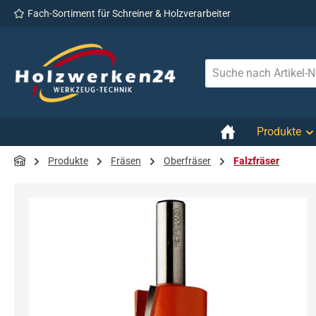
Fach-Sortiment für Schreiner & Holzverarbeiter
 Hauptinhalt springen
Zur Suche springen
Zur Hauptnavigation springen
Produkte
Produkte
Fräsen
Oberfräser
Falzfräser