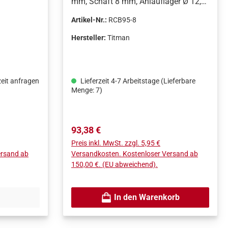
mm, Schaft 8 mm, Anlauflager Ø 12,7
mm, Falztiefe 9,65 mm, nmax 18.000
Artikel-Nr.:
RCB95-8
U/min, stirn- und umfangschneidend
Hersteller:
Titman
zeit anfragen
Lieferzeit 4-7 Arbeitstage (Lieferbare
Menge: 7)
Regulärer Preis:
93,38 €
Preis inkl. MwSt. zzgl. 5,95 €
ersand ab
Versandkosten. Kostenloser Versand ab
150,00 €. (EU abweichend).
In den Warenkorb