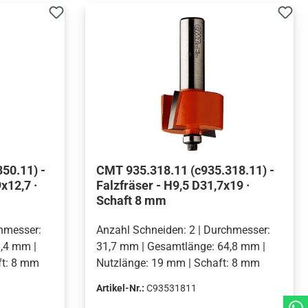
50.11) -
CMT 935.318.11 (c935.318.11) -
x12,7 ·
Falzfräser - H9,5 D31,7x19 ·
Schaft 8 mm
chmesser:
Anzahl Schneiden: 2 | Durchmesser:
,4 mm |
31,7 mm | Gesamtlänge: 64,8 mm |
ft: 8 mm
Nutzlänge: 19 mm | Schaft: 8 mm
Artikel-Nr.:
C93531811