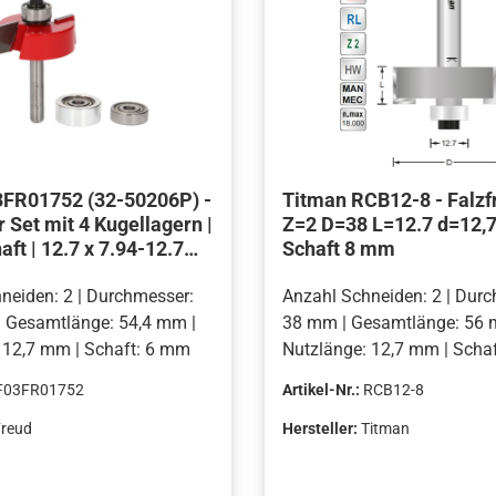
3FR01752 (32-50206P) -
Titman RCB12-8 - Falz
r Set mit 4 Kugellagern |
Z=2 D=38 L=12.7 d=12,7
ft | 12.7 x 7.94-12.7
Schaft 8 mm
neiden: 2 | Durchmesser:
Anzahl Schneiden: 2 | Dur
 Gesamtlänge: 54,4 mm |
38 mm | Gesamtlänge: 56 
 12,7 mm | Schaft: 6 mm
Nutzlänge: 12,7 mm | Scha
F03FR01752
Artikel-Nr.:
RCB12-8
Freud
Hersteller:
Titman