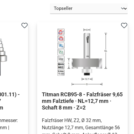
01.11) -
Titman RCB95-8 - Falzfräser 9,65
7
mm Falztiefe · NL=12,7 mm ·
mm
Schaft 8 mm · Z=2
chmesser:
Falzfräser HW, Z2, Ø 32 mm,
 mm |
Nutzlänge 12,7 mm, Gesamtlänge 56