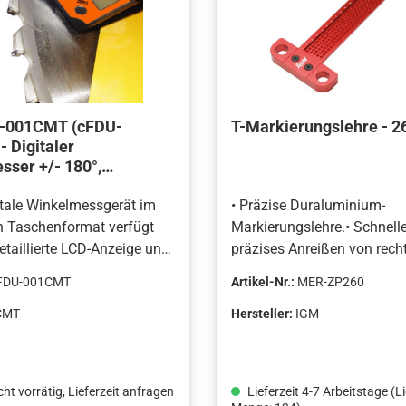
-001CMT (cFDU-
T-Markierungslehre - 
 Digitaler
ser +/- 180°,
 0,1°
itale Winkelmessgerät im
• Präzise Duraluminium-
n Taschenformat verfügt
Markierungslehre.• Schnell
etaillierte LCD-Anzeige und
präzises Anreißen von rech
bereich von 360° (4x90°)
Winkeln.• Schnelles und pr
FDU-001CMT
Artikel-Nr.:
MER-ZP260
werden auf der großen
Anreißen von parallelen Lin
t einer Auflösung von 0,1°
Werkstückkante.• Markieru
CMT
Hersteller:
IGM
 Dank der magnetischen
in 1mm Teilung.• Deutlich 
 kann das Gerät komfortabel
Skala in 5mm Teilung.Präz
eisenhaltigen Oberflächen
einfach zu verwendbare
cht vorrätig, Lieferzeit anfragen
Lieferzeit 4-7 Arbeitstage (L
 werden. Somit eignet es
Duraluminium-Lehre mit