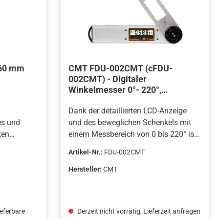
260 mm
CMT FDU-002CMT (cFDU-
002CMT) - Digitaler
Winkelmesser 0°- 220°,
Auflösung von 0,05°
Dank der detaillierten LCD-Anzeige
es und
und des beweglichen Schenkels mit
ten
einem Messbereich von 0 bis 220° ist
äzises
dieser digitale Winkelmesser ein
Artikel-Nr.:
FDU-002CMT
ien zur
praktisches Multifunktionsgerät für
ngslöcher
Ihre Messanwendungen. Wird der
Hersteller:
CMT
lesbare
bewegliche Schenkel aufgeklappt,
ise und
zeigt das Gerät den dabei
entstehenden Winkel mit einer
ieferbare
Derzeit nicht vorrätig, Lieferzeit anfragen
Auflösung von 0,05° an. Der