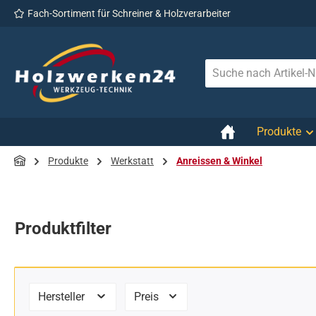
Fach-Sortiment für Schreiner & Holzverarbeiter
 Hauptinhalt springen
Zur Suche springen
Zur Hauptnavigation springen
Produkte
Produkte
Werkstatt
Anreissen & Winkel
Produktfilter
Hersteller
Preis