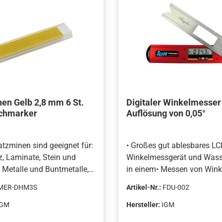
en im Körper des Lineals
Das Aluminiumlegierungsma
n die Handhabung und das
verschleiß- und korrosions
s Lineals mit den Fingern
erfläche.• Material aus
egierung ist verschleiß-
ionsbeständig.•
en: 600 x 56 x 20 mm
en Gelb 2,8 mm 6 St.
Digitaler Winkelmesser 
ochmarker
Auflösung von 0,05°
tzminen sind geeignet für:
• Großes gut ablesbares LC
z, Laminate, Stein und
Winkelmessgerät und Was
, Metalle und Buntmetalle,
in einem• Messen von Wink
 Kunststoffe, Keramik,
Bereich 0° - 225°.• Auflösun
MER-DHM3S
Artikel-Nr.:
FDU-002
chmesser: 2,8 mm• Länge:
270mm Lineal.Dieser digita
erumfang:• 6 St. gelbe
Winkelmesser mit einem
IGM
Hersteller:
IGM
n-Set
Klappschenkel ist ein Mes