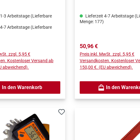
mit vielen Funktionen. Ma
einfach Winkel messen un
 1-3 Arbeitstage (Lieferbare
Lieferzeit 4-7 Arbeitstage (L
gleichzeitig mit dem 270m
Menge: 177)
eine Schnittlinie ziehen. D
 4-7 Arbeitstage (Lieferbare
ablesbare Display zeigt Ih
genauen Winkel im Bereich 
Preis:
Regulärer Preis:
50,96 €
225° mit einer Auflösung vo
wSt. zzgl. 5,95 €
Preis inkl. MwSt. zzgl. 5,95 €
Das Gerät dient auch als
en. Kostenloser Versand ab
Versandkosten. Kostenloser V
Wasserwaage, es verfügt üb
EU abweichend).
150,00 €. (EU abweichend).
integrierte Libelle.
In den Warenkorb
In den Warenk