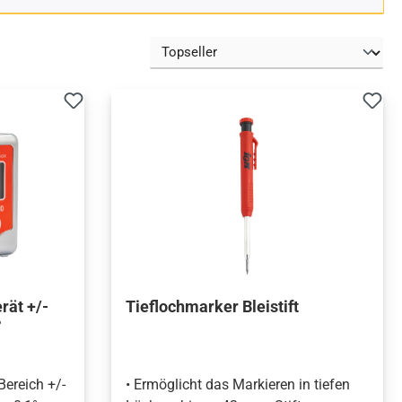
rät +/-
Tieflochmarker Bleistift
°
ereich +/-
• Ermöglicht das Markieren in tiefen