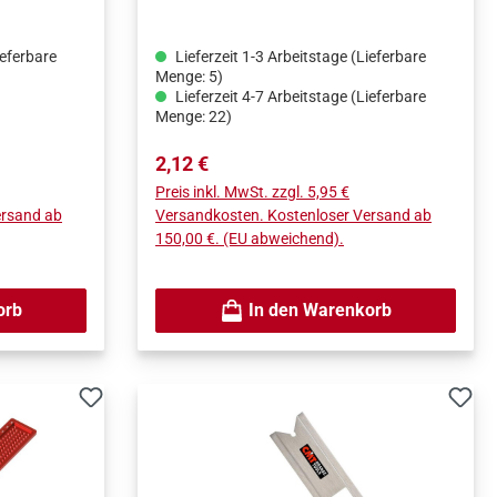
n kann ganz
d
ieferbare
Lieferzeit 1-3 Arbeitstage (Lieferbare
m Lineal
Menge: 5)
as große gut
Lieferzeit 4-7 Arbeitstage (Lieferbare
Menge: 22)
nen den
von 0° -
Regulärer Preis:
2,12 €
n 0,05° an.
Preis inkl. MwSt. zzgl. 5,95 €
ersand ab
Versandkosten. Kostenloser Versand ab
er eine
150,00 €. (EU abweichend).
orb
In den Warenkorb