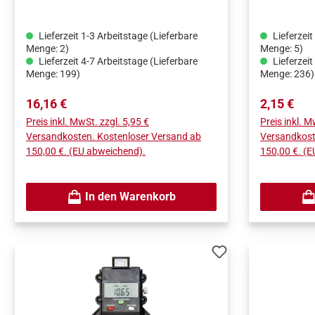
perfekt parallelen Linien entlang der
Materialkante. Führen Sie den Bleistift
Lieferzeit 1-3 Arbeitstage (Lieferbare
Lieferzeit
in das entsprechende Loch ein und
Menge: 2)
Menge: 5)
zeichnen Sie eine parallele Linie,
Lieferzeit 4-7 Arbeitstage (Lieferbare
Lieferzeit
Menge: 199)
Menge: 236)
indem Sie das die Markierungslehre
entlang der Kante des Werkstückes
Regulärer Preis:
Regulärer 
16,16 €
2,15 €
schieben. Sie können eine parallele
Preis inkl. MwSt. zzgl. 5,95 €
Preis inkl. M
Linie im Abstand von 5 bis 60 mm von
Versandkosten. Kostenloser Versand ab
Versandkost
der Kante des Werkstücks ziehen.
150,00 €. (EU abweichend).
150,00 €. (
Jedes Loch entspricht 1 mm.• Das
Material aus Aluminiumlegierung ist
verschleiß- und korrosionsbeständig.•
In den Warenkorb
Die Führung ist für 0,5-1 mm Minen
geeignet.• Abmessungen: 80 x 58 x 9
mm