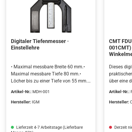
Digitaler Tiefenmesser ·
CMT FDU
Einstellehre
001CMT) -
Winkelmes
Auflösung
• Maximal messbare Breite 60 mm.•
Dieses dig
Maximal messbare Tiefe 80 mm.•
praktische
Löcher bis zu einer Tiefe von 55 mm.•
über eine d
Anzeige in Millimetern und Zoll.•
einen Mess
Artikel-Nr.:
MDH-001
Artikel-Nr.:
Stabile Magnetfüße.Der digitale
Messwerte 
Tiefenmesser ist das ideale Werkzeug,
Anzeige mi
Hersteller:
IGM
Hersteller:
um die Schnitttiefe in Oberfräsen,
angezeigt.
Frästischen, Unterfräsen oder Sägen
Unterseite
schnell und einfach zu ermitteln oder
auf allen 
Lieferzeit 4-7 Arbeitstage (Lieferbare
Derzeit ni
einzustellen. Die Sitzflächen haben
angebracht