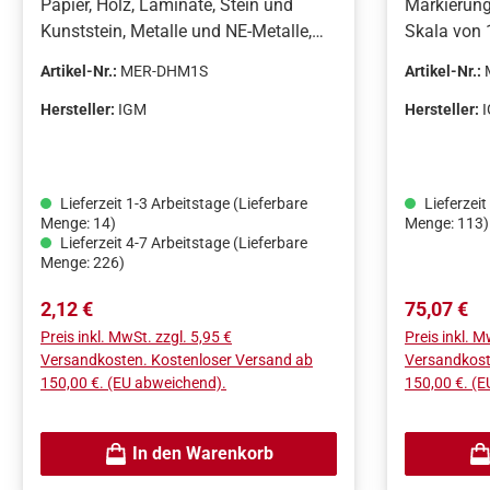
Papier, Holz, Laminate, Stein und
Markierung
Kunststein, Metalle und NE-Metalle,
Skala von 
Maurerarbeiten.• Durchmesser: 2,8
30° Fase.•
Artikel-Nr.:
MER-DHM1S
Artikel-Nr.:
mm• Länge: 120 mmLieferumfang:• 6
Teilung.• 
St. Graphit Ersatzminen-Set
werden.Prä
Hersteller:
IGM
Hersteller:
Größenbest
Markierun
eloxiertem
Lieferzeit 1-3 Arbeitstage (Lieferbare
Lieferzeit
ist mit ei
Menge: 14)
Menge: 113)
Die Kanten
Lieferzeit 4-7 Arbeitstage (Lieferbare
Menge: 226)
Arbeitsflä
genaueres 
Regulärer Preis:
Regulärer 
2,12 €
75,07 €
Die Markie
Preis inkl. MwSt. zzgl. 5,95 €
Preis inkl. M
Teilen, nä
Versandkosten. Kostenloser Versand ab
Versandkost
Lineal, di
150,00 €. (EU abweichend).
150,00 €. (
der Auflag
zusammenp
feste Schr
In den Warenkorb
Markierung