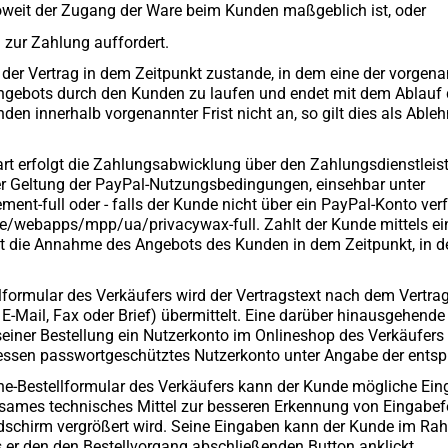
soweit der Zugang der Ware beim Kunden maßgeblich ist, oder
zur Zahlung auffordert.
er Vertrag in dem Zeitpunkt zustande, in dem eine der vorgenann
gebots durch den Kunden zu laufen und endet mit dem Ablauf d
en innerhalb vorgenannter Frist nicht an, so gilt dies als Able
erfolgt die Zahlungsabwicklung über den Zahlungsdienstleister 
er Geltung der PayPal-Nutzungsbedingungen, einsehbar unter
-full oder - falls der Kunde nicht über ein PayPal-Konto ver
e/webapps/mpp/ua/privacywax-full. Zahlt der Kunde mittels ei
tzt die Annahme des Angebots des Kunden in dem Zeitpunkt, in
llformular des Verkäufers wird der Vertragstext nach dem Vert
 E-Mail, Fax oder Brief) übermittelt. Eine darüber hinausgehen
einer Bestellung ein Nutzerkonto im Onlineshop des Verkäufers e
essen passwortgeschütztes Nutzerkonto unter Angabe der ents
line-Bestellformular des Verkäufers kann der Kunde mögliche E
rksames technisches Mittel zur besseren Erkennung von Eingabe
ildschirm vergrößert wird. Seine Eingaben kann der Kunde im Ra
s er den den Bestellvorgang abschließenden Button anklickt.