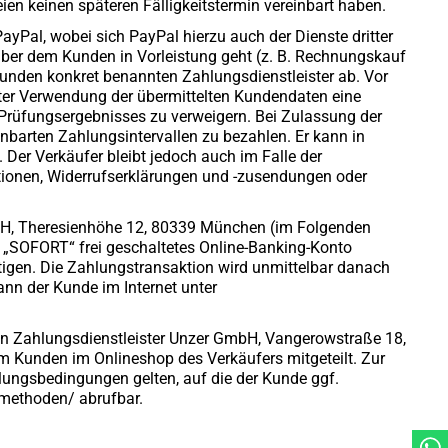
eien keinen späteren Fälligkeitstermin vereinbart haben.
yPal, wobei sich PayPal hierzu auch der Dienste dritter
über dem Kunden in Vorleistung geht (z. B. Rechnungskauf
Kunden konkret benannten Zahlungsdienstleister ab. Vor
ter Verwendung der übermittelten Kundendaten eine
 Prüfungsergebnisses zu verweigern. Bei Zulassung der
nbarten Zahlungsintervallen zu bezahlen. Er kann in
 Der Verkäufer bleibt jedoch auch im Falle der
ationen, Widerrufserklärungen und -zusendungen oder
bH, Theresienhöhe 12, 80339 München (im Folgenden
„SOFORT“ frei geschaltetes Online-Banking-Konto
gen. Die Zahlungstransaktion wird unmittelbar danach
n der Kunde im Internet unter
en Zahlungsdienstleister Unzer GmbH, Vangerowstraße 18,
m Kunden im Onlineshop des Verkäufers mitgeteilt. Zur
hlungsbedingungen gelten, auf die der Kunde ggf.
smethoden/ abrufbar.