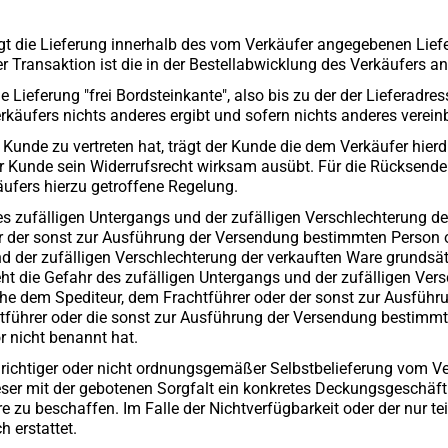
olgt die Lieferung innerhalb des vom Verkäufer angegebenen Lie
der Transaktion ist die in der Bestellabwicklung des Verkäufers 
die Lieferung "frei Bordsteinkante", also bis zu der der Lieferad
äufers nichts anderes ergibt und sofern nichts anderes vereinba
r Kunde zu vertreten hat, trägt der Kunde die dem Verkäufer hi
er Kunde sein Widerrufsrecht wirksam ausübt. Für die Rücksend
ufers hierzu getroffene Regelung.
es zufälligen Untergangs und der zufälligen Verschlechterung d
 der sonst zur Ausführung der Versendung bestimmten Person od
nd der zufälligen Verschlechterung der verkauften Ware grundsä
t die Gefahr des zufälligen Untergangs und der zufälligen Ver
ache dem Spediteur, dem Frachtführer oder der sonst zur Ausfüh
htführer oder die sonst zur Ausführung der Versendung bestimm
 nicht benannt hat.
t richtiger oder nicht ordnungsgemäßer Selbstbelieferung vom Vert
ieser mit der gebotenen Sorgfalt ein konkretes Deckungsgeschäf
u beschaffen. Im Falle der Nichtverfügbarkeit oder der nur te
 erstattet.