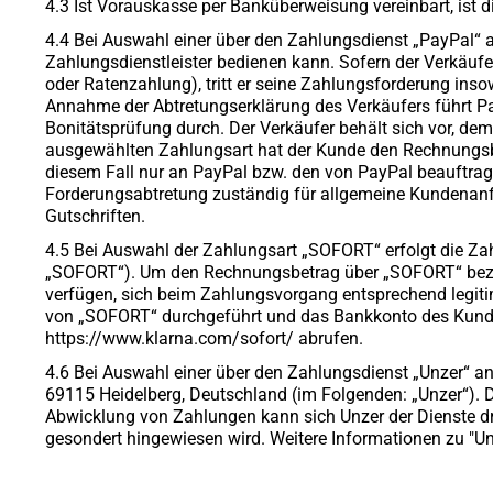
4.3 Ist Vorauskasse per Banküberweisung vereinbart, ist di
4.4 Bei Auswahl einer über den Zahlungsdienst „PayPal“ a
Zahlungsdienstleister bedienen kann. Sofern der Verkäuf
oder Ratenzahlung), tritt er seine Zahlungsforderung in
Annahme der Abtretungserklärung des Verkäufers führt Pa
Bonitätsprüfung durch. Der Verkäufer behält sich vor, d
ausgewählten Zahlungsart hat der Kunde den Rechnungsbetr
diesem Fall nur an PayPal bzw. den von PayPal beauftragte
Forderungsabtretung zuständig für allgemeine Kundenanfr
Gutschriften.
4.5 Bei Auswahl der Zahlungsart „SOFORT“ erfolgt die 
„SOFORT“). Um den Rechnungsbetrag über „SOFORT“ bezah
verfügen, sich beim Zahlungsvorgang entsprechend legit
von „SOFORT“ durchgeführt und das Bankkonto des Kunden
https://www.klarna.com/sofort/ abrufen.
4.6 Bei Auswahl einer über den Zahlungsdienst „Unzer“ 
69115 Heidelberg, Deutschland (im Folgenden: „Unzer“). 
Abwicklung von Zahlungen kann sich Unzer der Dienste dri
gesondert hingewiesen wird. Weitere Informationen zu "U