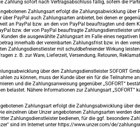
e Zahlung sofort nach Vertragsabschluss fällig, sofern die Part
ngebotenen Zahlungsart erfolgt die Zahlungsabwicklung über Pa
er über PayPal auch Zahlungsarten anbietet, bei denen er gegen
soweit an PayPal bzw. an den von PayPal beauftragten und dem 
yPal bzw. der von PayPal beauftragte Zahlungsdienstleister un
em Kunden die ausgewählte Zahlungsart im Falle eines negativen
ag innerhalb der vereinbarten Zahlungsfrist bzw. in den verei
n Zahlungsdienstleister mit schuldbefreiender Wirkung leisten.
agen z. B. zur Ware, Lieferzeit, Versendung, Retouren, Reklam
Zahlungsabwicklung über den Zahlungsdienstleister SOFORT Gm
len zu können, muss der Kunde über ein für die Teilnahme an 
imieren und die Zahlungsanweisung gegenüber „SOFORT“ bestäti
 belastet. Nähere Informationen zur Zahlungsart „SOFORT“ kan
angebotenen Zahlungsart erfolgt die Zahlungsabwicklung über d
Die einzelnen über Unzer angebotenen Zahlungsarten werden de
tter Zahlungsdienstleister bedienen, für die ggf. besondere Za
nzer" sind im Internet unter https://www.unzer.com/de/zahlung