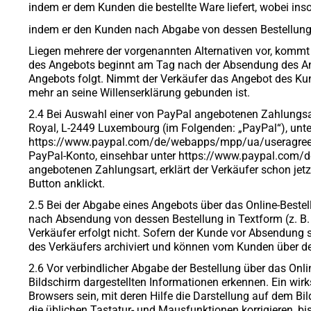
indem er dem Kunden die bestellte Ware liefert, wobei in
indem er den Kunden nach Abgabe von dessen Bestellung 
Liegen mehrere der vorgenannten Alternativen vor, kommt d
des Angebots beginnt am Tag nach der Absendung des An
Angebots folgt. Nimmt der Verkäufer das Angebot des Kund
mehr an seine Willenserklärung gebunden ist.
2.4 Bei Auswahl einer von PayPal angebotenen Zahlungsart 
Royal, L-2449 Luxembourg (im Folgenden: „PayPal“), unt
https://www.paypal.com/de/webapps/mpp/ua/useragreement
PayPal-Konto, einsehbar unter https://www.paypal.com/d
angebotenen Zahlungsart, erklärt der Verkäufer schon je
Button anklickt.
2.5 Bei der Abgabe eines Angebots über das Online-Beste
nach Absendung von dessen Bestellung in Textform (z. B.
Verkäufer erfolgt nicht. Sofern der Kunde vor Absendung s
des Verkäufers archiviert und können vom Kunden über d
2.6 Vor verbindlicher Abgabe der Bestellung über das On
Bildschirm dargestellten Informationen erkennen. Ein wi
Browsers sein, mit deren Hilfe die Darstellung auf dem B
die üblichen Tastatur- und Mausfunktionen korrigieren, bi