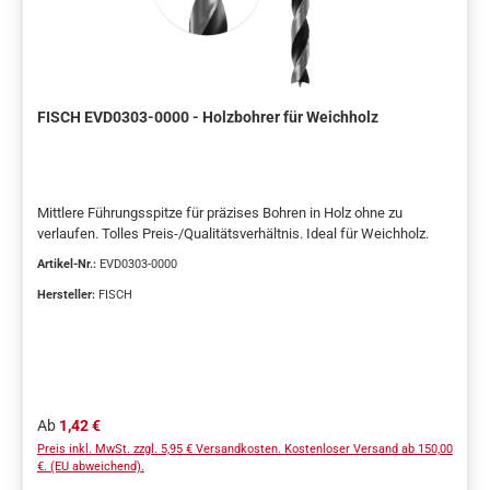
FISCH EVD0303-0000 - Holzbohrer für Weichholz
Mittlere Führungsspitze für präzises Bohren in Holz ohne zu
verlaufen. Tolles Preis-/Qualitätsverhältnis. Ideal für Weichholz.
Artikel-Nr.:
EVD0303-0000
Hersteller:
FISCH
Regulärer Preis:
Ab
1,42 €
Preis inkl. MwSt. zzgl. 5,95 € Versandkosten. Kostenloser Versand ab 150,00
€. (EU abweichend).