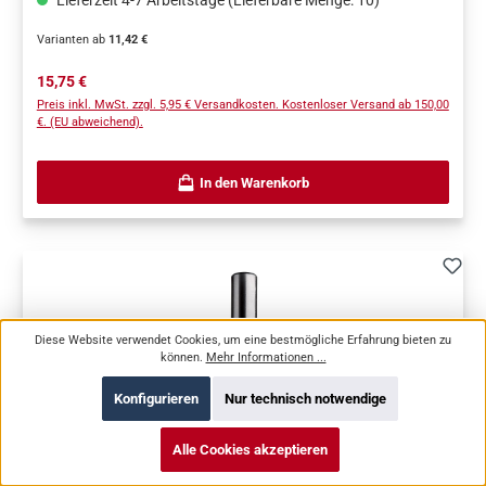
Lieferzeit 4-7 Arbeitstage (Lieferbare Menge: 10)
Varianten ab
11,42 €
Regulärer Preis:
15,75 €
Preis inkl. MwSt. zzgl. 5,95 € Versandkosten. Kostenloser Versand ab 150,00
€. (EU abweichend).
In den Warenkorb
Diese Website verwendet Cookies, um eine bestmögliche Erfahrung bieten zu
können.
Mehr Informationen ...
Konfigurieren
Nur technisch notwendige
Alle Cookies akzeptieren