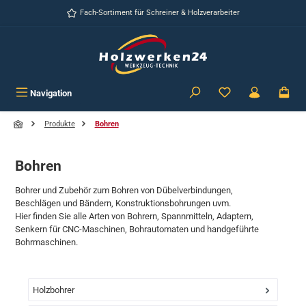
Zum Hauptinhalt springen
Fach-Sortiment für Schreiner & Holzverarbeiter
Navigation
Produkte
Bohren
Bohren
Bohrer und Zubehör zum Bohren von Dübelverbindungen,
Beschlägen und Bändern, Konstruktionsbohrungen uvm.
Hier finden Sie alle Arten von Bohrern, Spannmitteln, Adaptern,
Senkern für CNC-Maschinen, Bohrautomaten und handgeführte
Bohrmaschinen.
Holzbohrer