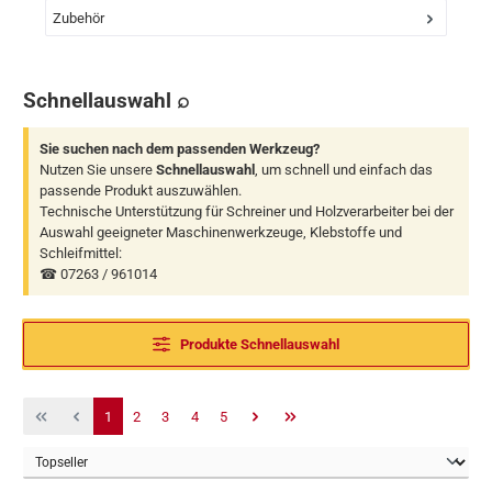
Zubehör
Schnellauswahl ⌕
Sie suchen nach dem passenden Werkzeug?
Nutzen Sie unsere
Schnellauswahl
, um schnell und einfach das
passende Produkt auszuwählen.
Technische Unterstützung für Schreiner und Holzverarbeiter bei der
Auswahl geeigneter Maschinenwerkzeuge, Klebstoffe und
Schleifmittel:
☎ 07263 / 961014
Produkte Schnellauswahl
Seite
Seite
Seite
Seite
Seite
1
2
3
4
5