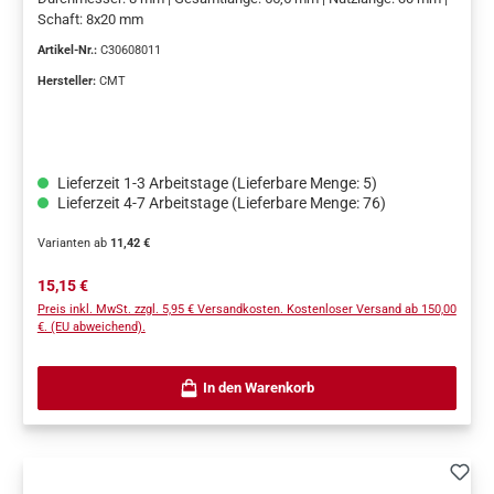
Schaft: 8x20 mm
Artikel-Nr.:
C30608011
Hersteller:
CMT
Lieferzeit 1-3 Arbeitstage (Lieferbare Menge: 5)
Lieferzeit 4-7 Arbeitstage (Lieferbare Menge: 76)
Varianten ab
11,42 €
Regulärer Preis:
15,15 €
Preis inkl. MwSt. zzgl. 5,95 € Versandkosten. Kostenloser Versand ab 150,00
€. (EU abweichend).
In den Warenkorb