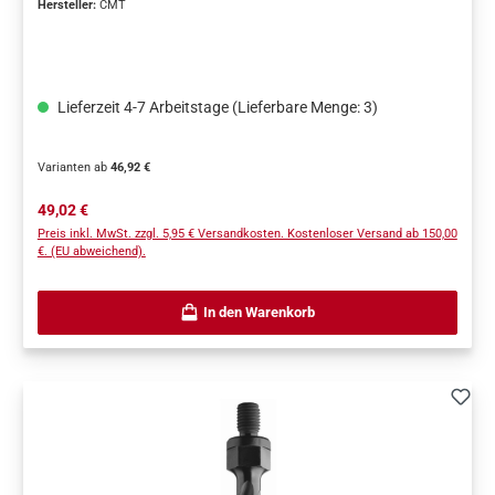
Hersteller:
CMT
Lieferzeit 4-7 Arbeitstage (Lieferbare Menge: 3)
Varianten ab
46,92 €
Regulärer Preis:
49,02 €
Preis inkl. MwSt. zzgl. 5,95 € Versandkosten. Kostenloser Versand ab 150,00
€. (EU abweichend).
In den Warenkorb