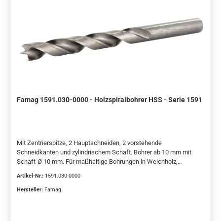
Famag 1591.030-0000 - Holzspiralbohrer HSS - Serie 1591
Mit Zentrierspitze, 2 Hauptschneiden, 2 vorstehende
Schneidkanten und zylindrischem Schaft. Bohrer ab 10 mm mit
Schaft-Ø 10 mm. Für maßhaltige Bohrungen in Weichholz,
europäische Harthölzer, Spanplatten sowie MDF Platten. Ideal im
Artikel-Nr.:
1591.030-0000
Akkuschrauber in Weichholz einsetzbar. Der kostengünstige HSS
Holzspiralbohrer. Für höhere Ansprüche empfehlen wir die Serie
Hersteller:
Famag
1594 in HSS-G mit Vorschneidern.