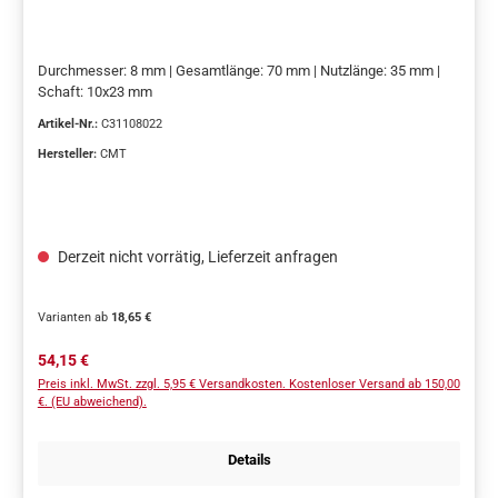
Durchmesser: 8 mm | Gesamtlänge: 70 mm | Nutzlänge: 35 mm |
Schaft: 10x23 mm
Artikel-Nr.:
C31108022
Hersteller:
CMT
Derzeit nicht vorrätig, Lieferzeit anfragen
Varianten ab
18,65 €
Regulärer Preis:
54,15 €
Preis inkl. MwSt. zzgl. 5,95 € Versandkosten. Kostenloser Versand ab 150,00
€. (EU abweichend).
Details