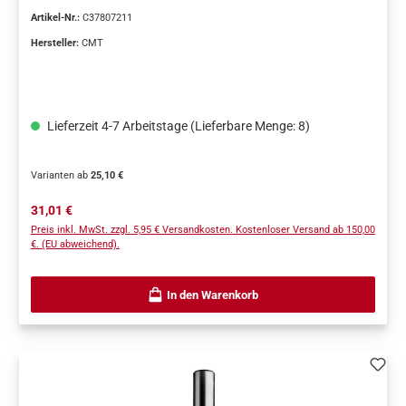
Artikel-Nr.:
C37807211
Hersteller:
CMT
Lieferzeit 4-7 Arbeitstage (Lieferbare Menge: 8)
Varianten ab
25,10 €
Regulärer Preis:
31,01 €
Preis inkl. MwSt. zzgl. 5,95 € Versandkosten. Kostenloser Versand ab 150,00
€. (EU abweichend).
In den Warenkorb