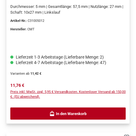
Durchmesser: 5 mm | Gesamtlänge: 57,5 mm | Nutzlänge: 27 mm |
Schaft: 10x27 mm | Linkslauf
Artikel-Nr.:
C31005012
Hersteller:
CMT
Lieferzeit 1-3 Arbeitstage (Lieferbare Menge: 2)
Lieferzeit 4-7 Arbeitstage (Lieferbare Menge: 47)
Varianten ab
11,42 €
Regulärer Preis:
11,76 €
Preis inkl. MwSt. zzgl. 5,95 € Versandkosten. Kostenloser Versand ab 150,00
€. (EU abweichend).
In den Warenkorb