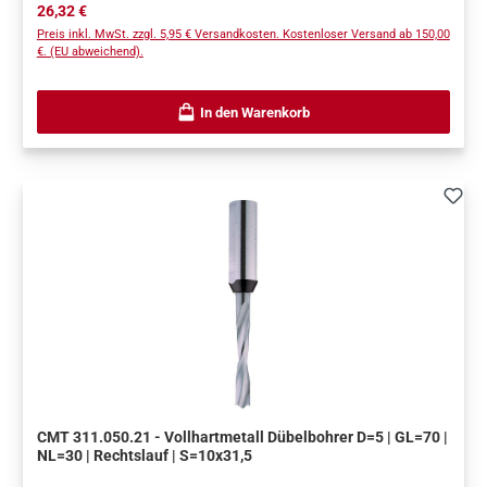
Regulärer Preis:
26,32 €
Preis inkl. MwSt. zzgl. 5,95 € Versandkosten. Kostenloser Versand ab 150,00
€. (EU abweichend).
In den Warenkorb
CMT 311.050.21 - Vollhartmetall Dübelbohrer D=5 | GL=70 |
NL=30 | Rechtslauf | S=10x31,5