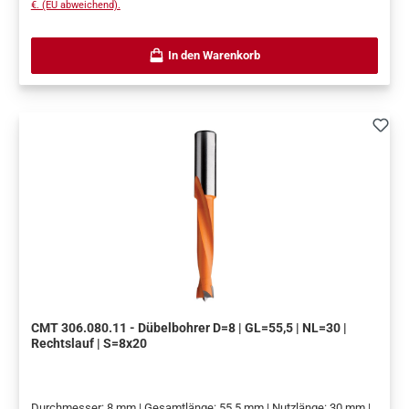
€. (EU abweichend).
In den Warenkorb
CMT 306.080.11 - Dübelbohrer D=8 | GL=55,5 | NL=30 |
Rechtslauf | S=8x20
Durchmesser: 8 mm | Gesamtlänge: 55,5 mm | Nutzlänge: 30 mm |