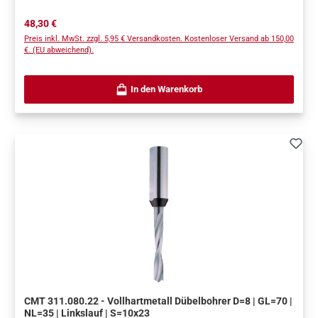
Regulärer Preis:
48,30 €
Preis inkl. MwSt. zzgl. 5,95 € Versandkosten. Kostenloser Versand ab 150,00
€. (EU abweichend).
In den Warenkorb
CMT 311.080.22 - Vollhartmetall Dübelbohrer D=8 | GL=70 |
NL=35 | Linkslauf | S=10x23