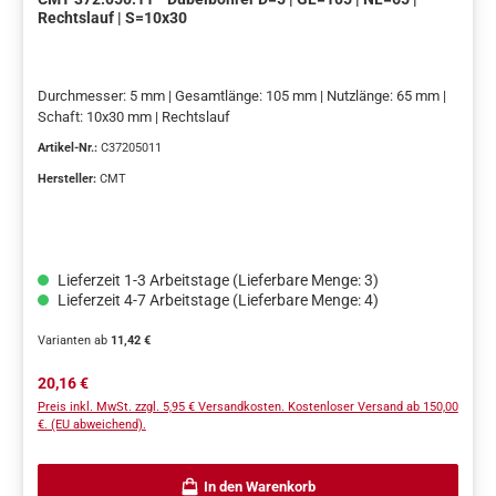
Rechtslauf | S=10x30
Durchmesser: 5 mm | Gesamtlänge: 105 mm | Nutzlänge: 65 mm |
Schaft: 10x30 mm | Rechtslauf
Artikel-Nr.:
C37205011
Hersteller:
CMT
Lieferzeit 1-3 Arbeitstage (Lieferbare Menge: 3)
Lieferzeit 4-7 Arbeitstage (Lieferbare Menge: 4)
Varianten ab
11,42 €
Regulärer Preis:
20,16 €
Preis inkl. MwSt. zzgl. 5,95 € Versandkosten. Kostenloser Versand ab 150,00
€. (EU abweichend).
In den Warenkorb