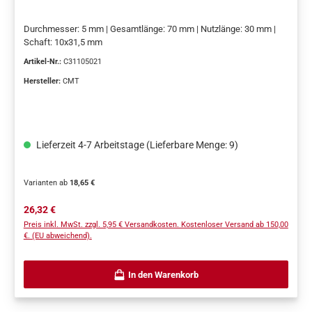
Durchmesser: 5 mm | Gesamtlänge: 70 mm | Nutzlänge: 30 mm |
Schaft: 10x31,5 mm
Artikel-Nr.:
C31105021
Hersteller:
CMT
Lieferzeit 4-7 Arbeitstage (Lieferbare Menge: 9)
Varianten ab
18,65 €
Regulärer Preis:
26,32 €
Preis inkl. MwSt. zzgl. 5,95 € Versandkosten. Kostenloser Versand ab 150,00
€. (EU abweichend).
In den Warenkorb