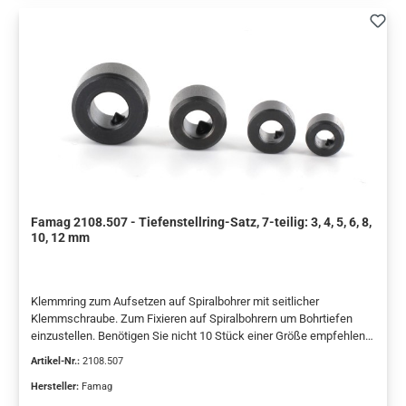
Famag 2108.507 - Tiefenstellring-Satz, 7-teilig: 3, 4, 5, 6, 8,
10, 12 mm
Klemmring zum Aufsetzen auf Spiralbohrer mit seitlicher
Klemmschraube. Zum Fixieren auf Spiralbohrern um Bohrtiefen
einzustellen. Benötigen Sie nicht 10 Stück einer Größe empfehlen
wir die Sätze 2108.505 und 2108.507. Ø 3 und 4 mm mit montiertem
Artikel-Nr.:
2108.507
Tiefenstellring langsamer drehen lassen als beim einzelnen
Spiralbohrer angegeben.
Hersteller:
Famag