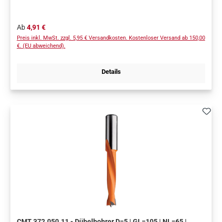
Regulärer Preis:
Ab
4,91 €
Preis inkl. MwSt. zzgl. 5,95 € Versandkosten. Kostenloser Versand ab 150,00
€. (EU abweichend).
Details
CMT 372.050.11 - Dübelbohrer D=5 | GL=105 | NL=65 |