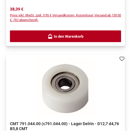
niedrigen Duraluminium-Profil gefertigt, das Festigkeit,
Regulärer Preis:
38,39 €
Beständigkeit und Präzision gewährleistet. Optionales Zubehör
Preis inkl. MwSt. zzgl. 5,95 € Versandkosten. Kostenloser Versand ab 150,00
verfügbar: wie z. B. ein Set Verbindungsstücke, mit denen Sie zwei
€. (EU abweichend).
Schienen miteinander verbinden können, um ihre Verwendung als
Schnellspannvorrichtung zu erweitern.Erhältlich in drei Längen. Die
Breite des Klemmschiene ist 50 mm. Zahlreiches Zubehör
In den Warenkorb
erhältlich, um die Einsatzmöglichkeiten dieser Klemmschienen zu
erweitern.
CMT 791.044.00 (c791.044.00) - Lager Delrin - D12,7 d4,76
B5,8 CMT