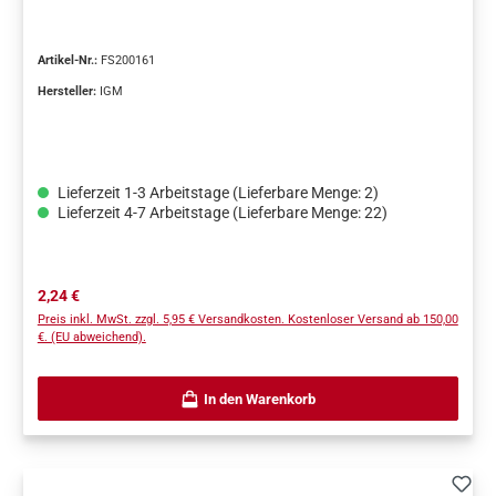
Artikel-Nr.:
FS200161
Hersteller:
IGM
Lieferzeit 1-3 Arbeitstage (Lieferbare Menge: 2)
Lieferzeit 4-7 Arbeitstage (Lieferbare Menge: 22)
Regulärer Preis:
2,24 €
Preis inkl. MwSt. zzgl. 5,95 € Versandkosten. Kostenloser Versand ab 150,00
€. (EU abweichend).
In den Warenkorb