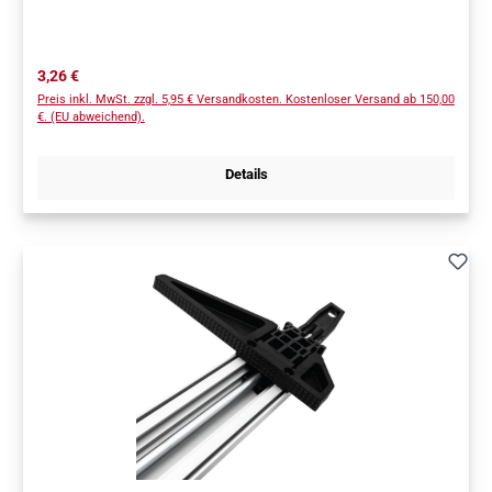
Regulärer Preis:
3,26 €
Preis inkl. MwSt. zzgl. 5,95 € Versandkosten. Kostenloser Versand ab 150,00
€. (EU abweichend).
Details