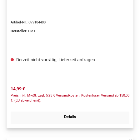
Artikel-Nr.:
C79104400
Hersteller:
CMT
Derzeit nicht vorrätig, Lieferzeit anfragen
Regulärer Preis:
14,99 €
Preis inkl. MwSt. zzgl. 5,95 € Versandkosten. Kostenloser Versand ab 150,00
€. (EU abweichend).
Details