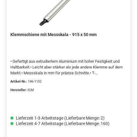
Klemmschiene mit Messskala - 915 x 50 mm
• Gefertigt aus extrudiertem Aluminium mit hoher Festigkeit und
Haltbarkeit.• Leicht aber stärker als jede andere Klemme auf dem
Markt.• Messskala in mm für präzise Schnitte.• T-
Verbindungsbolzen erweitern die Einsatzmöglichkeiten.• Einfach zu
Artikel-Nr.:
146-1102
benutzen, einfach zu handhaben, schneller Wechsel zu den
Klemmen.Zahlreiche Verwendungsmöglichkeiten. Kann als
Hersteller:
IGM
Unterstützung für Präzisionsschnitte mit der Kreissäge, zum Fräsen
mit der Oberfräse oder zum Anreißen verwendet werden.
Verwendung auch als Hilfsanschlag auf Bohrmaschine oder einem
Frästisch. Kann auch als klassische Klemme verwendet werden,
Lieferzeit 1-3 Arbeitstage (Lieferbare Menge: 2)
um das Material beim Verkleben zusammenzuhalten. Die Backen
Lieferzeit 4-7 Arbeitstage (Lieferbare Menge: 160)
können das Werkstück über die gesamte Länge der Klemmschiene
festhalten, allerdings mit weniger Kraftaufwand als bei
herkömmlichen Tischlerzwingen. Die Schiene ist aus einem