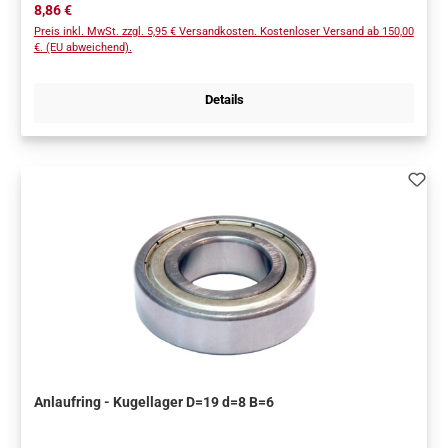
Regulärer Preis:
8,86 €
Preis inkl. MwSt. zzgl. 5,95 € Versandkosten. Kostenloser Versand ab 150,00
€. (EU abweichend).
Details
Anlaufring - Kugellager D=19 d=8 B=6