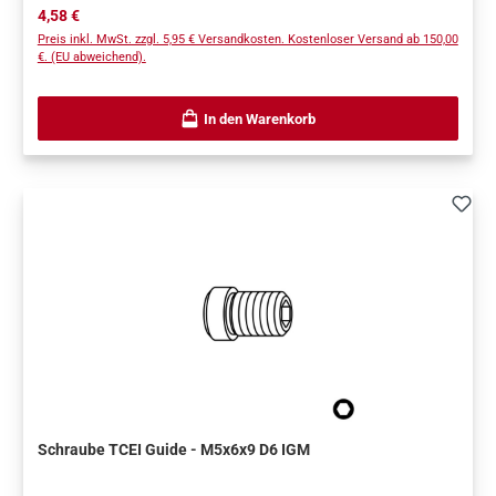
Regulärer Preis:
4,58 €
Preis inkl. MwSt. zzgl. 5,95 € Versandkosten. Kostenloser Versand ab 150,00
€. (EU abweichend).
In den Warenkorb
Schraube TCEI Guide - M5x6x9 D6 IGM