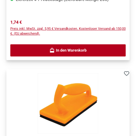
Regulärer Preis:
1,74 €
Preis inkl. MwSt. zzgl. 5,95 € Versandkosten. Kostenloser Versand ab 150,00
€. (EU abweichend).
In den Warenkorb