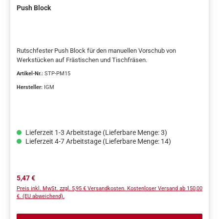
Push Block
Rutschfester Push Block für den manuellen Vorschub von
Werkstücken auf Frästischen und Tischfräsen.
Artikel-Nr.:
STP-PM15
Hersteller:
IGM
Lieferzeit 1-3 Arbeitstage (Lieferbare Menge: 3)
Lieferzeit 4-7 Arbeitstage (Lieferbare Menge: 14)
Regulärer Preis:
5,47 €
Preis inkl. MwSt. zzgl. 5,95 € Versandkosten. Kostenloser Versand ab 150,00
€. (EU abweichend).