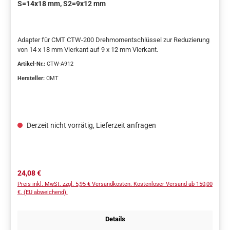
S=14x18 mm, S2=9x12 mm
Adapter für CMT CTW-200 Drehmomentschlüssel zur Reduzierung
von 14 x 18 mm Vierkant auf 9 x 12 mm Vierkant.
Artikel-Nr.:
CTW-A912
Hersteller:
CMT
Derzeit nicht vorrätig, Lieferzeit anfragen
Regulärer Preis:
24,08 €
Preis inkl. MwSt. zzgl. 5,95 € Versandkosten. Kostenloser Versand ab 150,00
€. (EU abweichend).
Details