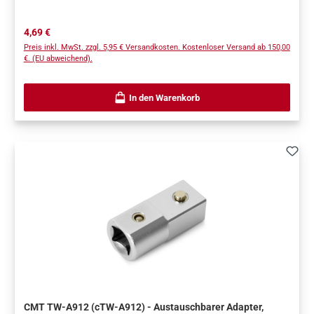
Serienfertigung Einfache Nachrüstung und Austausch am Fräskopf
Robuste Ausführung für den Dauereinsatz Kompatibel mit gängigen
Regulärer Preis:
4,69 €
Fräskopf-Systemen mit 30 mm Aufnahme Unterstützt
Preis inkl. MwSt. zzgl. 5,95 € Versandkosten. Kostenloser Versand ab 150,00
prozesssichere Bearbeitung im Betrieb
€. (EU abweichend).
In den Warenkorb
CMT TW-A912 (cTW-A912) - Austauschbarer Adapter,