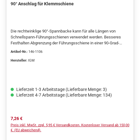
90° Anschlag für Klemmschiene
Die rechtwinklige 90°-Spannbacke kann für alle Längen von
Schnellspann-Führungsschienen verwendet werden. Besseres
Festhalten Abgrenzung der Führungsschiene in einer 90-Grad-
Position zu den Klemmflächen. Geeignet für den Einsatz beim
Artikel-Nr.:
146-1106
Schneiden oder Fräsen nach Führungsschienen. Hergestellt aus
Kunststoff.
Hersteller:
IGM
Lieferzeit 1-3 Arbeitstage (Lieferbare Menge: 3)
Lieferzeit 4-7 Arbeitstage (Lieferbare Menge: 134)
Regulärer Preis:
7,26 €
Preis inkl. MwSt. zzgl. 5,95 € Versandkosten. Kostenloser Versand ab 150,00
€. (EU abweichend).