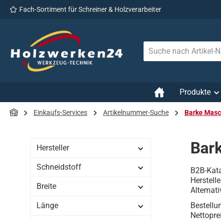
Fach-Sortiment für Schreiner & Holzverarbeiter
 Hauptinhalt springen
Zur Suche springen
Zur Hauptnavigation springen
Produkte
Einkaufs-Services
Artikelnummer-Suche
Barke Mas
Bar
Hersteller
Schneidstoff
B2B-Kata
Herstell
Breite
Alternat
Länge
Bestellu
Nettopre