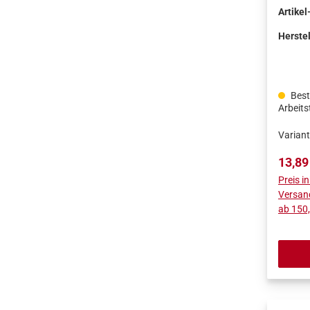
Qualit
Artikel
Deuts
Bruchs
Herstel
Oberfl
Beste
Arbeit
Varian
Regulä
13,89
Preis i
Versan
ab 150,