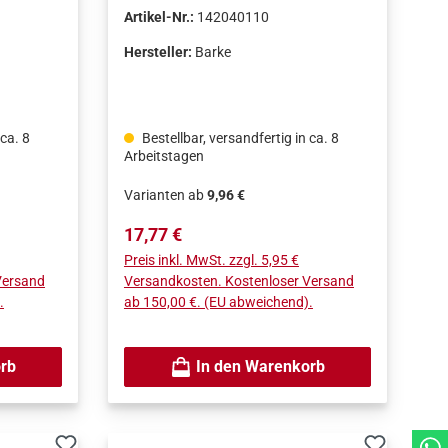
ellt in
Qualität von Barke, hergestellt in
Artikel-Nr.:
142040110
Deutschland.Hohe
gende
Bruchsicherheit.Hervorragende
Hersteller:
Barke
Oberflächenqualität.
 ca. 8
Bestellbar, versandfertig in ca. 8
Arbeitstagen
Varianten ab
9,96 €
Regulärer Preis:
17,77 €
Preis inkl. MwSt. zzgl. 5,95 €
Versand
Versandkosten. Kostenloser Versand
.
ab 150,00 €. (EU abweichend).
rb
In den Warenkorb