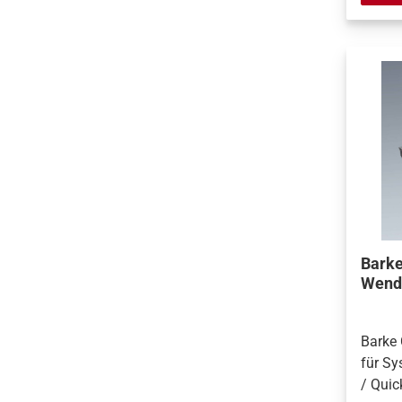
Barke
Wend
Barke
für Sy
/ Quic