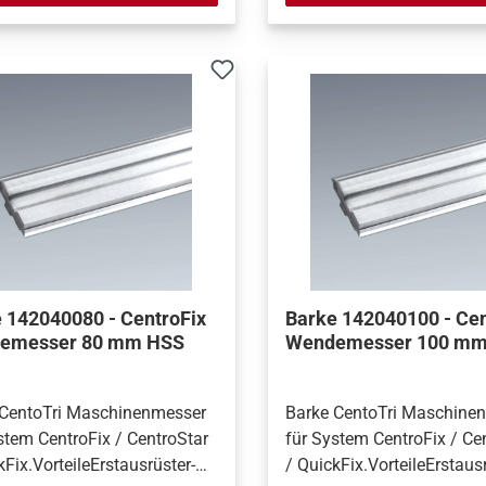
 142040080 - CentroFix
Barke 142040100 - Cen
emesser 80 mm HSS
Wendemesser 100 mm
 CentoTri Maschinenmesser
Barke CentoTri Maschine
stem CentroFix / CentroStar
für System CentroFix / Ce
kFix.VorteileErstausrüster-
/ QuickFix.VorteileErstausr