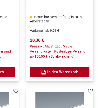
Oberflächenqualität.
 ca. 8
Bestellbar, versandfertig in ca. 8
Arbeitstagen
Varianten ab
9,96 €
Regulärer Preis:
20,38 €
Preis inkl. MwSt. zzgl. 5,95 €
Versand
Versandkosten. Kostenloser Versand
.
ab 150,00 €. (EU abweichend).
rb
In den Warenkorb