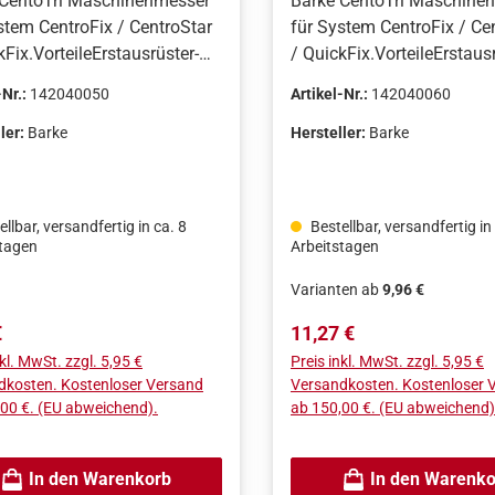
 CentoTri Maschinenmesser
Barke CentoTri Maschine
stem CentroFix / CentroStar
für System CentroFix / Ce
kFix.VorteileErstausrüster-
/ QuickFix.VorteileErstausr
ät von Barke, hergestellt in
Qualität von Barke, hergest
-Nr.:
142040050
Artikel-Nr.:
142040060
chland.Hohe
Deutschland.Hohe
icherheit.Hervorragende
Bruchsicherheit.Hervorra
ler:
Barke
Hersteller:
Barke
ächenqualität.
Oberflächenqualität.
llbar, versandfertig in ca. 8
Bestellbar, versandfertig in
stagen
Arbeitstagen
Varianten ab
9,96 €
rer Preis:
Regulärer Preis:
€
11,27 €
nkl. MwSt. zzgl. 5,95 €
Preis inkl. MwSt. zzgl. 5,95 €
dkosten. Kostenloser Versand
Versandkosten. Kostenloser 
00 €. (EU abweichend).
ab 150,00 €. (EU abweichend)
In den Warenkorb
In den Warenko