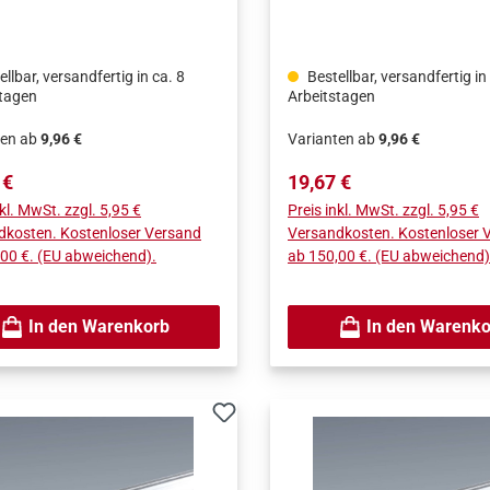
ächenqualität.
Oberflächenqualität.
llbar, versandfertig in ca. 8
Bestellbar, versandfertig in
stagen
Arbeitstagen
ten ab
9,96 €
Varianten ab
9,96 €
rer Preis:
Regulärer Preis:
 €
19,67 €
nkl. MwSt. zzgl. 5,95 €
Preis inkl. MwSt. zzgl. 5,95 €
dkosten. Kostenloser Versand
Versandkosten. Kostenloser 
00 €. (EU abweichend).
ab 150,00 €. (EU abweichend)
In den Warenkorb
In den Warenko