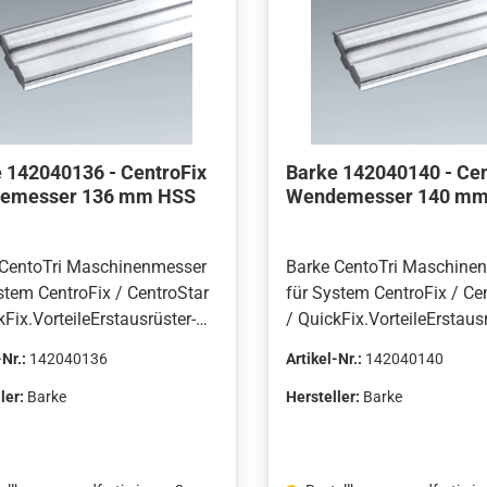
 142040136 - CentroFix
Barke 142040140 - Cen
emesser 136 mm HSS
Wendemesser 140 mm
 CentoTri Maschinenmesser
Barke CentoTri Maschine
stem CentroFix / CentroStar
für System CentroFix / Ce
kFix.VorteileErstausrüster-
/ QuickFix.VorteileErstausr
ät von Barke, hergestellt in
Qualität von Barke, hergest
-Nr.:
142040136
Artikel-Nr.:
142040140
chland.Hohe
Deutschland.Hohe
icherheit.Hervorragende
Bruchsicherheit.Hervorra
ler:
Barke
Hersteller:
Barke
ächenqualität.
Oberflächenqualität.