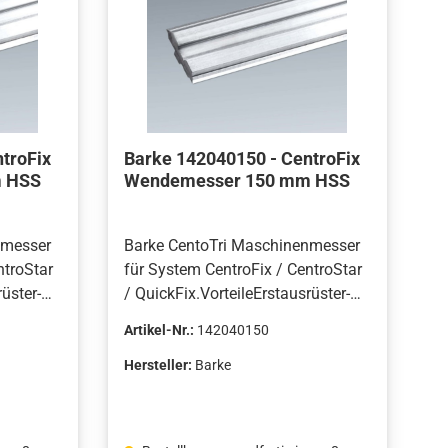
troFix
Barke 142040150 - CentroFix
 HSS
Wendemesser 150 mm HSS
nmesser
Barke CentoTri Maschinenmesser
ntroStar
für System CentroFix / CentroStar
üster-
/ QuickFix.VorteileErstausrüster-
ellt in
Qualität von Barke, hergestellt in
Artikel-Nr.:
142040150
Deutschland.Hohe
gende
Bruchsicherheit.Hervorragende
Hersteller:
Barke
Oberflächenqualität.