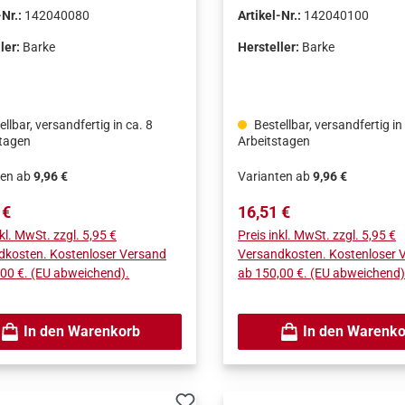
ät von Barke, hergestellt in
Qualität von Barke, hergest
-Nr.:
142040080
Artikel-Nr.:
142040100
chland.Hohe
Deutschland.Hohe
icherheit.Hervorragende
Bruchsicherheit.Hervorra
ler:
Barke
Hersteller:
Barke
ächenqualität.
Oberflächenqualität.
llbar, versandfertig in ca. 8
Bestellbar, versandfertig in
stagen
Arbeitstagen
ten ab
9,96 €
Varianten ab
9,96 €
rer Preis:
Regulärer Preis:
 €
16,51 €
nkl. MwSt. zzgl. 5,95 €
Preis inkl. MwSt. zzgl. 5,95 €
dkosten. Kostenloser Versand
Versandkosten. Kostenloser 
00 €. (EU abweichend).
ab 150,00 €. (EU abweichend)
In den Warenkorb
In den Warenko