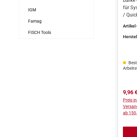
Barke
für Sy
IGM
/ Quic
Famag
Qualit
Artikel
Deuts
FISCH Tools
Bruchs
Herstel
Oberfl
Beste
Arbeit
Regulä
9,96 
Preis i
Versan
ab 150,