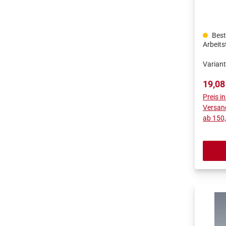
Oberfl
Beste
Arbeit
Varian
Regulä
19,08
Preis i
Versan
ab 150,