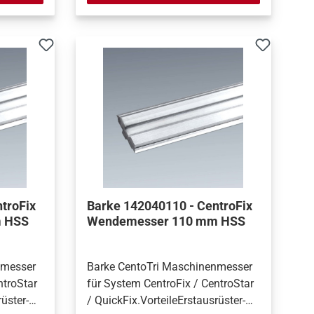
troFix
Barke 142040110 - CentroFix
 HSS
Wendemesser 110 mm HSS
nmesser
Barke CentoTri Maschinenmesser
ntroStar
für System CentroFix / CentroStar
üster-
/ QuickFix.VorteileErstausrüster-