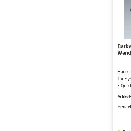
Barke
Wend
Barke
für Sy
/ Quic
Qualit
Artikel
Deuts
Bruchs
Herstel
Oberfl