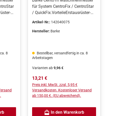
nmesser
Barke CentoTri Maschinenmesser
ntroStar
für System CentroFix / CentroStar
üster-
/ QuickFix.VorteileErstausrüster-
ellt in
Qualität von Barke, hergestellt in
Artikel-Nr.:
142040075
Deutschland.Hohe
gende
Bruchsicherheit.Hervorragende
Hersteller:
Barke
Oberflächenqualität.
 ca. 8
Bestellbar, versandfertig in ca. 8
Arbeitstagen
Varianten ab
9,96 €
Regulärer Preis:
13,21 €
Preis inkl. MwSt. zzgl. 5,95 €
Versand
Versandkosten. Kostenloser Versand
.
ab 150,00 €. (EU abweichend).
rb
In den Warenkorb