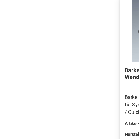
Barke
Wend
Barke
für Sy
/ Quic
Qualit
Artikel
Deuts
Bruchs
Herstel