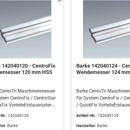
 142040120 - CentroFix
Barke 142040124 - Cen
emesser 120 mm HSS
Wendemesser 124 mm
 CentoTri Maschinenmesser
Barke CentoTri Maschine
stem CentroFix / CentroStar
für System CentroFix / Ce
kFix.VorteileErstausrüster-
/ QuickFix.VorteileErstausr
ät von Barke, hergestellt in
Qualität von Barke, hergest
-Nr.:
142040120
Artikel-Nr.:
142040124
chland.Hohe
Deutschland.Hohe
icherheit.Hervorragende
Bruchsicherheit.Hervorra
ler:
Barke
Hersteller:
Barke