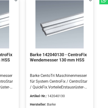
troFix
Barke 142040130 - CentroFix
 HSS
Wendemesser 130 mm HSS
nmesser
Barke CentoTri Maschinenmesser
ntroStar
für System CentroFix / CentroStar
üster-
/ QuickFix.VorteileErstausrüster-
ellt in
Qualität von Barke, hergestellt in
Artikel-Nr.:
142040130
Deutschland.Hohe
gende
Bruchsicherheit.Hervorragende
Hersteller:
Barke