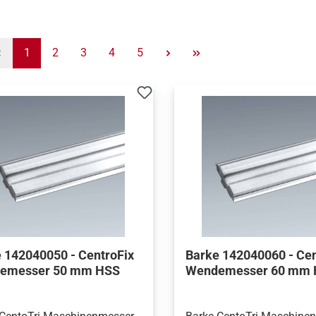
Seite
Seite
Seite
Seite
Seite
1
2
3
4
5
 142040050 - CentroFix
Barke 142040060 - Cen
emesser 50 mm HSS
Wendemesser 60 mm