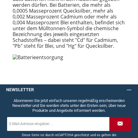
werden dürfen. Bei Batterien, die mehr als
0,0005 Masseprozent Quecksilber, mehr als
0,002 Masseprozent Cadmium oder mehr als
0,004 Masseprozent Blei enthalten, befindet sich
unter dem Mülltonnen-Symbol die chemische
Bezeichnung des jeweils eingesetzten
Schadstoffes – dabei steht "Cd" für Cadmium,
"Pb" steht für Blei, und "Hg" für Quecksilber.
NEWSLETTER
Abonnieren Sie jetzt einfach unseren regelmäßig erscheinenden
Newsletter und Sie werden stets unter den Ersten sein, über neue
Produkte und Angebote informiert werden.
E-
Mail-
Adresse
*
Diese Seite ist durch reCAPTCHA geschützt und es gelten die