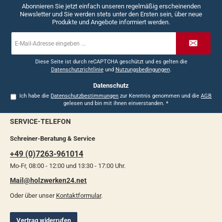
Abonnieren Sie jetzt einfach unseren regelmäßig erscheinenden
Newsletter und Sie werden stets unter den Ersten sein, über neue
Produkte und Angebote informiert werden.
E-
Mail-
Adresse
*
Diese Seite ist durch reCAPTCHA geschützt und es gelten die
Datenschutzrichtlinie
und
Nutzungsbedingungen
.
Datenschutz
Ich habe die
Datenschutzbestimmungen
zur Kenntnis genommen und die
AGB
gelesen und bin mit ihnen einverstanden.
*
SERVICE-TELEFON
Schreiner-Beratung & Service
+49 (0)7263-961014
Mo-Fr, 08:00 - 12:00 und 13:30 - 17:00 Uhr.
Mail@holzwerken24.net
Oder über unser
Kontaktformular
.
Vertrag widerrufen