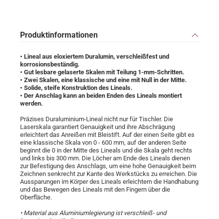
Produktinformationen
• Lineal aus eloxiertem Duralumin, verschleißfest und
korrosionsbeständig.
• Gut lesbare gelaserte Skalen mit Teilung 1-mm-Schritten.
• Zwei Skalen, eine klassische und eine mit Null in der Mitte.
• Solide, steife Konstruktion des Lineals.
• Der Anschlag kann an beiden Enden des Lineals montiert
werden.
Präzises Duraluminium-Lineal nicht nur für Tischler. Die
Laserskala garantiert Genauigkeit und ihre Abschrägung
erleichtert das Anreißen mit Bleistift. Auf der einen Seite gibt es
eine klassische Skala von 0 - 600 mm, auf der anderen Seite
beginnt die 0 in der Mitte des Lineals und die Skala geht rechts
und links bis 300 mm. Die Löcher am Ende des Lineals dienen
zur Befestigung des Anschlags, um eine hohe Genauigkeit beim
Zeichnen senkrecht zur Kante des Werkstücks zu erreichen. Die
Aussparungen im Körper des Lineals erleichtern die Handhabung
und das Bewegen des Lineals mit den Fingern über die
Oberfläche.
• Material aus Aluminiumlegierung ist verschleiß- und