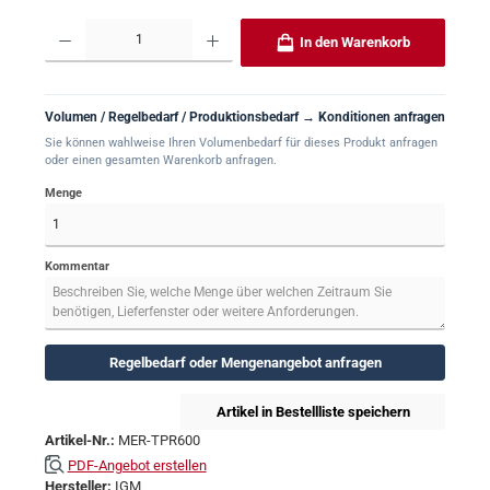
Produkt Anzahl: Gib den gewünschten Wert ein oder benutze die Schaltflächen um 
In den Warenkorb
Volumen / Regelbedarf / Produktionsbedarf → Konditionen anfragen
Sie können wahlweise Ihren Volumenbedarf für dieses Produkt anfragen
oder einen gesamten Warenkorb anfragen.
Menge
Kommentar
Regelbedarf oder Mengenangebot anfragen
Artikel in Bestellliste speichern
Artikel-Nr.:
MER-TPR600
PDF-Angebot erstellen
Hersteller:
IGM