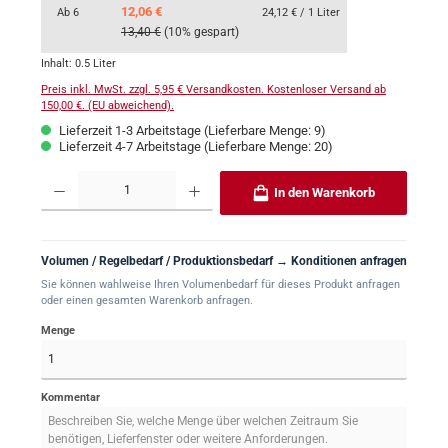
12,06 €
Ab
6
24,12 € / 1 Liter
13,40 €
(10% gespart)
Inhalt:
0.5 Liter
Preis inkl. MwSt. zzgl. 5,95 € Versandkosten. Kostenloser Versand ab
150,00 €. (EU abweichend).
Lieferzeit 1-3 Arbeitstage (Lieferbare Menge: 9)
Lieferzeit 4-7 Arbeitstage (Lieferbare Menge: 20)
Produkt Anzahl: Gib den gewünschten Wert ein oder benutze die Schaltflächen um 
In den Warenkorb
Volumen / Regelbedarf / Produktionsbedarf → Konditionen anfragen
Sie können wahlweise Ihren Volumenbedarf für dieses Produkt anfragen
oder einen gesamten Warenkorb anfragen.
Menge
Kommentar