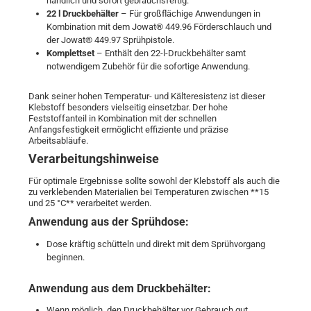
handlich und sofort gebrauchsfertig.
22 l Druckbehälter
– Für großflächige Anwendungen in
Kombination mit dem Jowat® 449.96 Förderschlauch und
der Jowat® 449.97 Sprühpistole.
Komplettset
– Enthält den 22-l-Druckbehälter samt
notwendigem Zubehör für die sofortige Anwendung.
Dank seiner hohen Temperatur- und Kälteresistenz ist dieser
Klebstoff besonders vielseitig einsetzbar. Der hohe
Feststoffanteil in Kombination mit der schnellen
Anfangsfestigkeit ermöglicht effiziente und präzise
Arbeitsabläufe.
Verarbeitungshinweise
Für optimale Ergebnisse sollte sowohl der Klebstoff als auch die
zu verklebenden Materialien bei Temperaturen zwischen **15
und 25 °C** verarbeitet werden.
Anwendung aus der Sprühdose:
Dose kräftig schütteln und direkt mit dem Sprühvorgang
beginnen.
Anwendung aus dem Druckbehälter:
Wenn möglich, den Druckbehälter vor Gebrauch gut