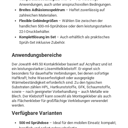
Anwendungen, auch unter anspruchsvollen Bedingungen.
Breites Adhäsionsspektrum
– Haftet zuverlässig auf
zahlreichen Materialien.
Flexible Gebindegrößen
– Wählen Sie zwischen der
handlichen 500-ml-Sprühdose oder dem leistungsstarken
22-l-Druckbehälter.
Komplettlösung im Set
– Auch erhältlich als praktisches
Sprüh-Set inklusive Zubehör.
Anwendungsbereiche
Der Jowat® 449.50 Kontaktkleber basiert auf Acrylharz und ist
ein leistungsstarker Lösemittelklebstoff. Er eignet sich
besonders für dauerhafte Verbindungen, bei denen sofortige
Haftkraft, hohe Wasserfestigkeit oder ausgeprägte
Wärmebeständigkeit erforderlich sind. Zu den typischen
Substraten zählen HPL, Hartkunststoffe, GFK, Schaumstoffe,
sowie – nach geeigneter Vorbehandlung – auch Metalle wie
Blech. Der Klebstoff kann sowohl als Montagekleber als auch
als Flächenkleber für großflächige Verklebungen verwendet
werden.
Verfügbare Varianten
500 ml Sprühdose
– Ideal für den mobilen Einsatz: kompakt,