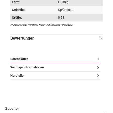
Form:
Flüssig
Gebinde:
Sprühdose
Größe:
0,5 l
Angaben gemäß Hersteller. Irrtum und Änderung vorbehalten.
Bewertungen
Datenblätter
Wichtige Informationen
Hersteller
Zubehör
Produktgalerie überspringen