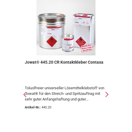
axa
Jowat® 445.20 CR Kontaktkleber Contaxa
Jowa
Sprü
ff
Toluolfreier universeller Lösemittelklebstoff von
Der 
g mit
Jowat® für den Streich- und Spritzauftrag mit
Löse
sehr guter Anfangshaftung und guter
sein
Wärmebeständigkeit. Sehr gut spritzbar durch die
brei
Artikel-Nr.:
445.20
Artik
Hohe
niedrige ViskositätToluolfreiSehr gute
Materialien. Produk
keit
AnfangshaftungGute Wärme- und
Sofor
R
Kältebeständigkeit Anwendungsbeispiele Der
sprü
er
Jowat® 445.20 CR Kontaktkleber Contaxa ist ein
Vorbe
Inhal