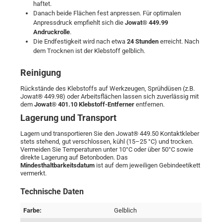
haftet.
Danach beide Flächen fest anpressen. Für optimalen
Anpressdruck empfiehlt sich die
Jowat® 449.99
Andruckrolle
.
Die Endfestigkeit wird nach etwa
24 Stunden
erreicht. Nach
dem Trocknen ist der Klebstoff gelblich.
Reinigung
Rückstände des Klebstoffs auf Werkzeugen, Sprühdüsen (z.B.
Jowat® 449.98) oder Arbeitsflächen lassen sich zuverlässig mit
dem
Jowat® 401.10 Klebstoff-Entferner
entfernen.
Lagerung und Transport
Lagern und transportieren Sie den Jowat® 449.50 Kontaktkleber
stets stehend, gut verschlossen, kühl (15–25 °C) und trocken.
Vermeiden Sie Temperaturen unter 10°C oder über 50°C sowie
direkte Lagerung auf Betonboden. Das
Mindesthaltbarkeitsdatum
ist auf dem jeweiligen Gebindeetikett
vermerkt.
Technische Daten
Farbe:
Gelblich