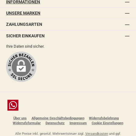
INFORMATIONEN
mit 
lang
UNSERE MARKEN
Dicht
kann 
ZAHLUNGSARTEN
Sie 
Mater
SICHER EINKAUFEN
Ober
Klebstoff
Ihre Daten sind sicher.
verk
und f
beids
hori
(Spr
80–1
Schic
nich
Fläc
Anpr
Chat
Andr
Stun
Über uns
Allgemeine Geschäftsbedingungen
Widerrufsbelehrung
Klebstoff g
Widerrufsformular
Datenschutz
Impressum
Cookie Einstellungen
Kleb
Jowa
Alle Preise inkl. gesetzl. Mehrwertsteuer zzgl.
Versandkosten
und ggf.