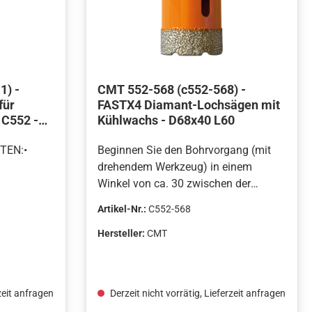
1) -
CMT 552-568 (c552-568) -
für
FASTX4 Diamant-Lochsägen mit
 C552 -
Kühlwachs - D68x40 L60
TEN:•
Beginnen Sie den Bohrvorgang (mit
drehendem Werkzeug) in einem
Winkel von ca. 30 zwischen der
hsägen mit
Lochsäge und der Oberseite. Auf diese
Artikel-Nr.:
C552-568
leich
Weise vermeiden Sie ein Verrutschen
schaft mit
des Werkzeugs und erhalten eine
Hersteller:
CMT
t-
präzisere Zentrierung. Von Vorteil ist
mtlänge
es, den Vorgang am Boden
durchzuführen, um mehr Stabilität zu
zeit anfragen
Derzeit nicht vorrätig, Lieferzeit anfragen
hsägen mit
erhalten.Bohren Sie weiter vertikal,