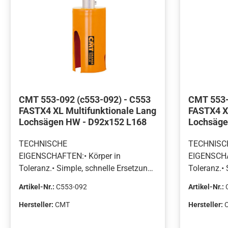
CMT 553-092 (c553-092) - C553
CMT 553-
FASTX4 XL Multifunktionale Lang
FASTX4 X
Lochsägen HW - D92x152 L168
Lochsäge
TECHNISCHE
TECHNISC
EIGENSCHAFTEN:• Körper in
EIGENSCHA
Toleranz.• Simple, schnelle Ersetzung
Toleranz.• 
des Zentrierbohrers.• Große Schlitze
des Zentrie
Artikel-Nr.:
C553-092
Artikel-Nr.:
zur einfachen
zur einfac
Spanabfuhr.HALTBARES
Spanabfu
Hersteller:
CMT
Hersteller:
HARTMETALL FÜR DEN
HARTMETA