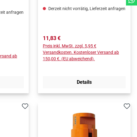
ner
 die eine
Derzeit nicht vorrätig, Lieferzeit anfragen
zeit anfragen
HN-
ind am
Regulärer Preis:
 um Brüche
11,83 €
den
Preis inkl. MwSt. zzgl. 5,95 €
rhindern.
Versandkosten. Kostenloser Versand ab
ersand ab
150,00 €. (EU abweichend).
Details