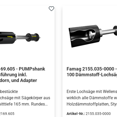
69.605 - PUMPshank
Famag 2155.035-0000 -
führung inkl.
100 Dämmstoff-Lochsä
dorn, und Adapter
-bestückte
Erste Lochsäge mit Wellensc
ochsäge mit Sägekörper aus
wirklich alle Dämmstoffe w
nitttiefe 165 mm. Rundes
Holzdämmstoffplatten, Styr
le Arten von Holz- und
Mineralwolle, PU-Schaum 
2169.605
Artikel-Nr.:
2155.035-0000
kstoffen (auch
saubere Schnitte.PUMPSH