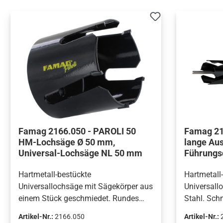
Famag 2166.050 - PAROLI 50
Famag 21
HM-Lochsäge Ø 50 mm,
lange Aus
Universal-Lochsäge NL 50 mm
Führungs
Hartmetall-bestückte
Hartmetall
Universallochsäge mit Sägekörper aus
Universall
einem Stück geschmiedet. Rundes
Stahl. Sch
Sägen in alle Arten von Holz- und
Sägen in al
Artikel-Nr.:
2166.050
Artikel-Nr.:
Plattenwerkstoffen, MDF, Gasbeton,
Plattenwer