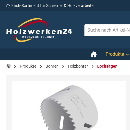
Fach-Sortiment für Schreiner & Holzverarbeiter
 Hauptinhalt springen
Zur Suche springen
Zur Hauptnavigation springen
Produkte
Produkte
Bohren
Holzbohrer
Lochsägen