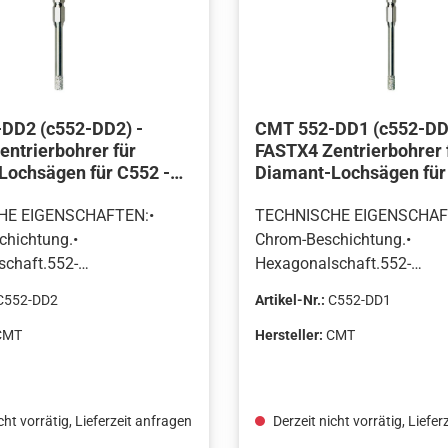
DD2 (c552-DD2) -
CMT 552-DD1 (c552-DD
ntrierbohrer für
FASTX4 Zentrierbohrer 
Lochsägen für C552 -
Diamant-Lochsägen für
bis D111
von D18 bis D25
HE EIGENSCHAFTEN:•
TECHNISCHE EIGENSCHAF
hichtung.•
Chrom-Beschichtung.•
chaft.552-
Hexagonalschaft.552-
tbestückte Lochsägen mit
DD1Diamantbestückte Loc
C552-DD2
Artikel-Nr.:
C552-DD1
r kleiner oder gleich ?
Durchmesser kleiner oder g
3/16”).Sechskantschaft
30MM (1-3/16”).Sechskant
CMT
Hersteller:
CMT
25/64”) mit Diamant-
10MM (25/64”) mit Diaman
hrer 8 MM, Gesamtlänge
Zentrierbohrer 8 MM, Gesa
5/8”).552-
143MM (5-5/8”).552-
cht vorrätig, Lieferzeit anfragen
Derzeit nicht vorrätig, Liefer
tbestückte Lochsägen mit
DD2Diamantbestückte Loc