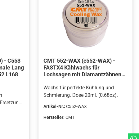
) - C553
CMT 552-WAX (c552-WAX) -
nale Lang
FASTX4 Kählwachs für
52 L168
Lochsagen mit Diamantzähnen
20 ml
Wachs für perfekte Kühlung und
n
Schmierung. Dose 20ml. (0.68oz).
 Ersetzung
Artikel-Nr.:
C552-WAX
 Schlitze
Hersteller:
CMT