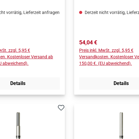
allzähne mit einer
BAUHartmetallzähne mit ei
Formel anfertigt, die eine
speziellen Formel anfertigt,
cht vorrätig, Lieferzeit anfragen
Derzeit nicht vorrätig, Liefer
bensdauer
längere Lebensdauer
t.BEFESTIGTE-ZAHN-
garantiert.BEFESTIGTE-ZA
IEDie Zähne sind am
TECHNOLOGIEDie Zähne s
rper befestigt, um Brüche
Werkzeugkörper befestigt,
Preis:
Regulärer Preis:
54,04 €
s Aufpralls mit den
während des Aufpralls mit 
wSt. zzgl. 5,95 €
Preis inkl. MwSt. zzgl. 5,95 €
aterialien zu verhindern.
härtesten Materialien zu ve
en. Kostenloser Versand ab
Versandkosten. Kostenloser V
EU abweichend).
150,00 €. (EU abweichend).
Details
Details