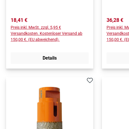
Durchmesse
O32MM (1-
13MM (1/2
Regulärer Preis:
Regulärer 
18,41 €
36,28 €
Zentrierb
Preis inkl. MwSt. zzgl. 5,95 €
Preis inkl. M
143MM (5-
Versandkosten. Kostenloser Versand ab
Versandkost
150,00 €. (EU abweichend).
150,00 €. (
Details