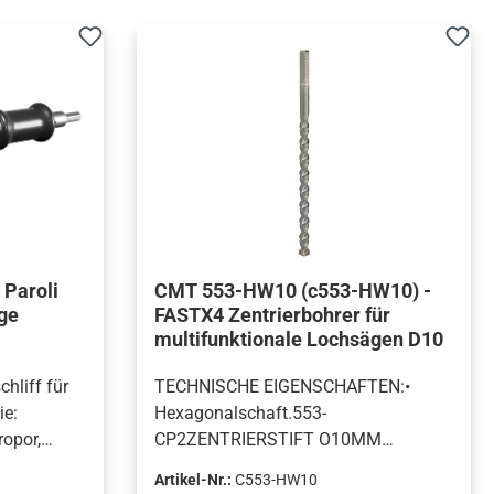
 Paroli
CMT 553-HW10 (c553-HW10) -
ge
FASTX4 Zentrierbohrer für
multifunktionale Lochsägen D10
hliff für
TECHNISCHE EIGENSCHAFTEN:•
ie:
Hexagonalschaft.553-
opor,
CP2ZENTRIERSTIFT O10MM
uvm.Sehr
(25/64”).Sechskantschaft,
Artikel-Nr.:
C553-HW10
ANK® bitte
Gesamtlänge 330 mm (13”).