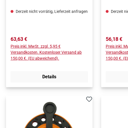
BAUHartmetallzähne mit einer
BAUHartmet
speziellen Formel anfertigt, die eine
speziellen 
Derzeit nicht vorrätig, Lieferzeit anfragen
Derzeit ni
längere Lebensdauer
längere Le
garantiert.BEFESTIGTE-ZAHN-
garantier
TECHNOLOGIEDie Zähne sind am
TECHNOLOG
Werkzeugkörper befestigt, um Brüche
Werkzeugkö
Regulärer Preis:
Regulärer 
63,63 €
56,18 €
während des Aufpralls mit den
während de
Preis inkl. MwSt. zzgl. 5,95 €
Preis inkl. M
härtesten Materialien zu verhindern.
härtesten M
Versandkosten. Kostenloser Versand ab
Versandkost
150,00 €. (EU abweichend).
150,00 €. (
Details