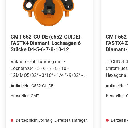
CMT 552-GUIDE (c552-GUIDE) -
CMT 552-
FASTX4 Diamant-Lochsägen 6
FASTX4 Ze
Stücke D4-5-6-7-8-10-12
Diamant-
von D32 
Vakuum-Bohrführung mit 7
TECHNISC
Löchern:O4 - 5 - 6 - 7 - 8 - 10 -
Chrom-Besc
12MMO5/32” - 3/16” - 1/4 “- 9/32” -
Hexagonals
5/16” - 3/8” - 1/2”Packung. 10 Stk.
DD1Diaman
Artikel-Nr.:
C552-GUIDE
Artikel-Nr.:
Durchmesse
O30MM (1-
Hersteller:
CMT
Hersteller:
mit 10MM (
Zentrierbo
143MM (5-
Derzeit nicht vorrätig, Lieferzeit anfragen
Derzeit ni
DD2Diaman