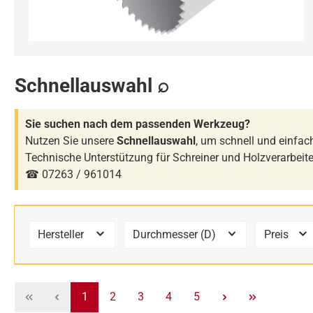
Schnellauswahl ⌕
Sie suchen nach dem passenden Werkzeug?
Nutzen Sie unsere
Schnellauswahl
, um schnell und einfa
Technische Unterstützung für Schreiner und Holzverarbeit
☎ 07263 / 961014
Hersteller
Durchmesser (D)
Preis
Seite
Seite
Seite
Seite
Seite
1
2
3
4
5