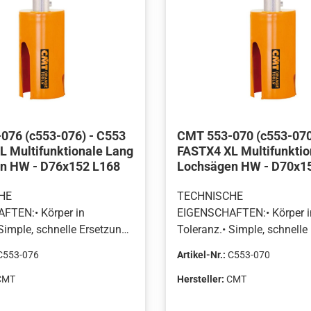
076 (c553-076) - C553
CMT 553-070 (c553-070
L Multifunktionale Lang
FASTX4 XL Multifunktio
n HW - D76x152 L168
Lochsägen HW - D70x1
HE
TECHNISCHE
FTEN:• Körper in
EIGENSCHAFTEN:• Körper i
Simple, schnelle Ersetzung
Toleranz.• Simple, schnelle
rbohrers.• Große Schlitze
des Zentrierbohrers.• Große
C553-076
Artikel-Nr.:
C553-070
hen
zur einfachen
hr.HALTBARES
Spanabfuhr.HALTBARES
CMT
Hersteller:
CMT
LL FÜR DEN
HARTMETALL FÜR DEN