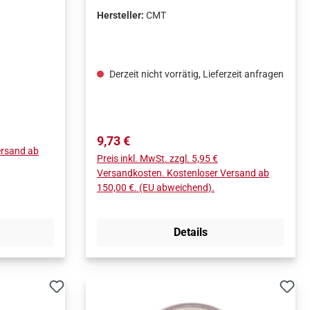
t nicht im
Hersteller:
CMT
e für
kreisrunde
UR-
Derzeit nicht vorrätig, Lieferzeit anfragen
Gummi,
em in
n.Durch
Regulärer Preis:
9,73 €
er
ersand ab
Preis inkl. MwSt. zzgl. 5,95 €
tfernen
Versandkosten. Kostenloser Versand ab
Durch
150,00 €. (EU abweichend).
 der
den z.B.
g.
Details