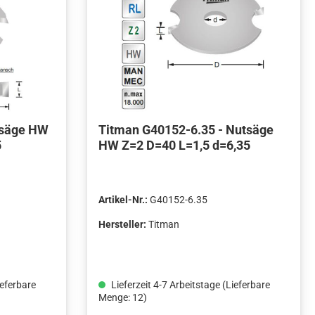
tsäge HW
Titman G40152-6.35 - Nutsäge
5
HW Z=2 D=40 L=1,5 d=6,35
Artikel-Nr.:
G40152-6.35
Hersteller:
Titman
ieferbare
Lieferzeit 4-7 Arbeitstage (Lieferbare
Menge: 12)