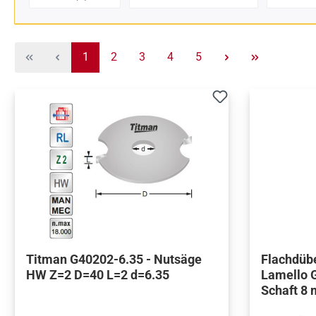
Seite
Seite
Seite
Seite
Seite
1
2
3
4
5
Titman G40202-6.35 - Nutsäge
Flachdübe
HW Z=2 D=40 L=2 d=6.35
Lamello Gr
Schaft 8