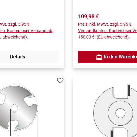
Preis:
Regulärer Preis:
109,98 €
wSt. zzgl. 5,95 €
Preis inkl. MwSt. zzgl. 5,95 €
en. Kostenloser Versand ab
Versandkosten. Kostenloser V
EU abweichend).
150,00 €. (EU abweichend).
Details
In den Warenk