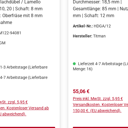
Flachdübel / Lamello
Durchmesser: 18,5 mm |
 10, 20 | Schaft: 8 mm
Gesamtlänge: 85 mm | Nutz
: Oberfräse mit 8 mm
mm | Schaft: 12 mm
nahme
Artikel-Nr.:
HDGA/12
M122-94081
Hersteller:
Titman
IGM
Lieferzeit 4-7 Arbeitstage (L
 1-3 Arbeitstage (Lieferbare
Menge: 16)
 4-7 Arbeitstage (Lieferbare
Regulärer Preis:
55,06 €
Preis:
Preis inkl. MwSt. zzgl. 5,95 €
wSt. zzgl. 5,95 €
Versandkosten. Kostenloser V
en. Kostenloser Versand ab
150,00 €. (EU abweichend).
EU abweichend).