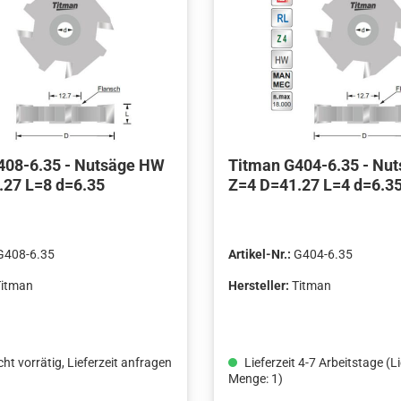
408-6.35 - Nutsäge HW
Titman G404-6.35 - Nu
.27 L=8 d=6.35
Z=4 D=41.27 L=4 d=6.3
G408-6.35
Artikel-Nr.:
G404-6.35
Titman
Hersteller:
Titman
cht vorrätig, Lieferzeit anfragen
Lieferzeit 4-7 Arbeitstage (L
Menge: 1)