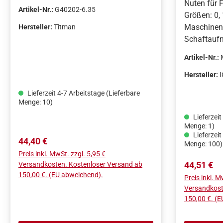
Nuten für 
Artikel-Nr.:
G40202-6.35
Größen: 0,
Maschinen
Hersteller:
Titman
Schaftauf
Artikel-Nr.:
Hersteller:
Lieferzeit 4-7 Arbeitstage (Lieferbare
Menge: 10)
Lieferzeit
Menge: 1)
Lieferzeit
Regulärer Preis:
44,40 €
Menge: 100)
Preis inkl. MwSt. zzgl. 5,95 €
Regulärer 
44,51 €
Versandkosten. Kostenloser Versand ab
150,00 €. (EU abweichend).
Preis inkl. M
Versandkost
150,00 €. (