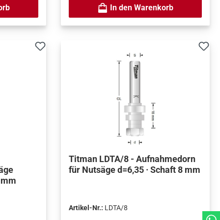
orb
In den Warenkorb
Titman LDTA/8 - Aufnahmedorn
äge
für Nutsäge d=6,35 · Schaft 8 mm
8 mm
Artikel-Nr.:
LDTA/8