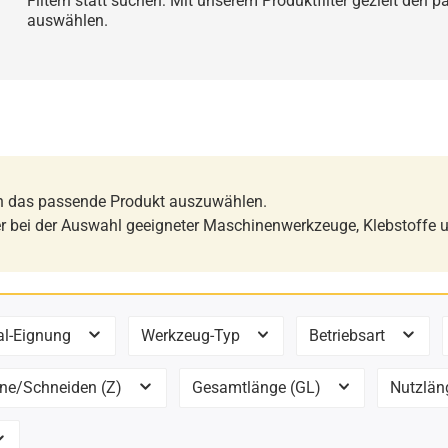
Filtern statt suchen: Mit unserem Produktfilter gezielt den 
auswählen.
ch das passende Produkt auszuwählen.
er bei der Auswahl geeigneter Maschinenwerkzeuge, Klebstoffe u
al-Eignung
Werkzeug-Typ
Betriebsart
ne/Schneiden (Z)
Gesamtlänge (GL)
Nutzläng