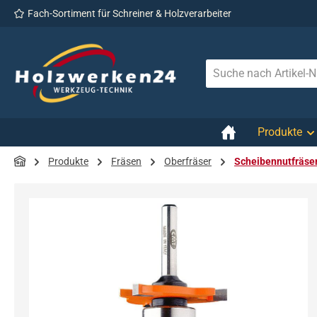
Fach-Sortiment für Schreiner & Holzverarbeiter
 Hauptinhalt springen
Zur Suche springen
Zur Hauptnavigation springen
Produkte
Produkte
Fräsen
Oberfräser
Scheibennutfräse