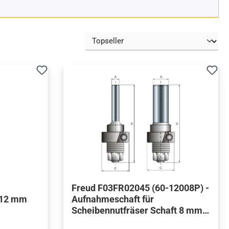
Freud F03FR02045 (60-12008P) -
 12 mm
Aufnahmeschaft für
Scheibennutfräser Schaft 8 mm
mit Kugellager (22 mm)