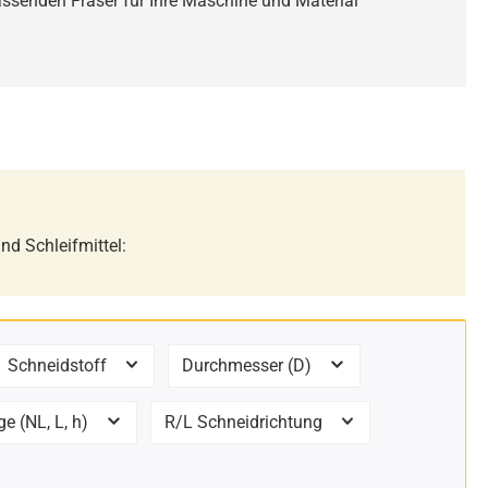
passenden Fräser für Ihre Maschine und Material
nd Schleifmittel:
Schneidstoff
Durchmesser (D)
e (NL, L, h)
R/L Schneidrichtung