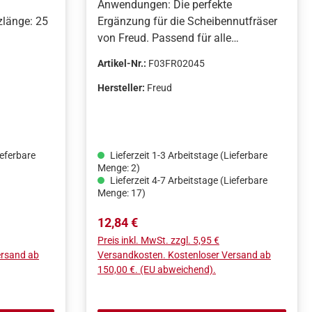
Anwendungen: Die perfekte
länge: 25
Ergänzung für die Scheibennutfräser
von Freud. Passend für alle
Scheibennutfräser mit 8-mm-
Artikel-Nr.:
F03FR02045
Bohrung.|Maschinen: Handoberfräsen
und Frästische.
Hersteller:
Freud
ieferbare
Lieferzeit 1-3 Arbeitstage (Lieferbare
Menge: 2)
Lieferzeit 4-7 Arbeitstage (Lieferbare
Menge: 17)
Regulärer Preis:
12,84 €
Preis inkl. MwSt. zzgl. 5,95 €
ersand ab
Versandkosten. Kostenloser Versand ab
150,00 €. (EU abweichend).