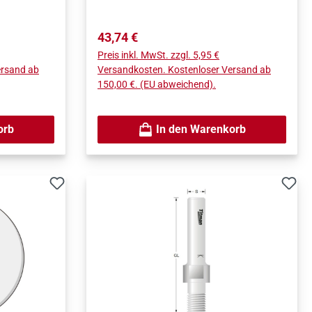
Regulärer Preis:
43,74 €
Preis inkl. MwSt. zzgl. 5,95 €
ersand ab
Versandkosten. Kostenloser Versand ab
150,00 €. (EU abweichend).
orb
In den Warenkorb