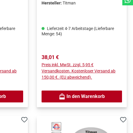
Hersteller:
Titman
ieferbare
Lieferzeit 4-7 Arbeitstage (Lieferbare
Menge: 54)
Regulärer Preis:
38,01 €
Preis inkl. MwSt. zzgl. 5,95 €
ersand ab
Versandkosten. Kostenloser Versand ab
150,00 €. (EU abweichend).
orb
In den Warenkorb