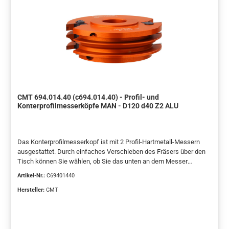
CMT 694.014.40 (c694.014.40) - Profil- und
Konterprofilmesserköpfe MAN - D120 d40 Z2 ALU
Das Konterprofilmesserkopf ist mit 2 Profil-Hartmetall-Messern
ausgestattet. Durch einfaches Verschieben des Fräsers über den
Tisch können Sie wählen, ob Sie das unten an dem Messer
geschliffene Profil herstellen oder das Teil drehen und den Fräser
Artikel-Nr.:
C69401440
unter den Tisch schieben, um die Oberseite des Messers zu
belegen, wo das Gegenprofil geschliffen wird. Sie können bis zu 4
Hersteller:
CMT
Arten von Rahmenprofilen erstellen. Geliefert mit Profil A.
Zusätzliche B-, C- und D-Profil-Messer werden als Ersatzteile
geliefert. Konzipiert für Rahmenbreiten von 22 bis 26 mm.