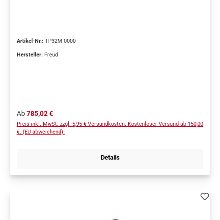
Artikel-Nr.:
TP32M-0000
Hersteller:
Freud
Regulärer Preis:
Ab
785,02 €
Preis inkl. MwSt. zzgl. 5,95 € Versandkosten. Kostenloser Versand ab 150,00
€. (EU abweichend).
Details