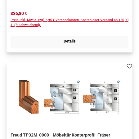
automatische Positionierung der Messer.
Regulärer Preis:
336,80 €
Preis inkl. MwSt. zzgl. 5,95 € Versandkosten. Kostenloser Versand ab 150,00
€. (EU abweichend).
Details
Freud TP32M-0000 - Möbeltür Konterprofil-Fräser