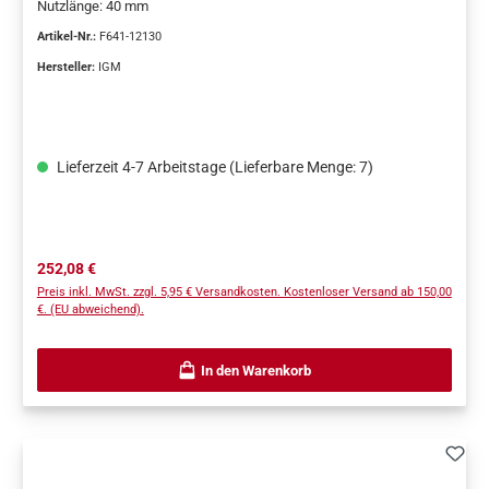
Nutzlänge: 40 mm
Artikel-Nr.:
F641-12130
Hersteller:
IGM
Lieferzeit 4-7 Arbeitstage (Lieferbare Menge: 7)
Regulärer Preis:
252,08 €
Preis inkl. MwSt. zzgl. 5,95 € Versandkosten. Kostenloser Versand ab 150,00
€. (EU abweichend).
In den Warenkorb