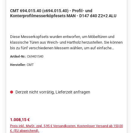
CMT 694.015.40 (c694.015.40) - Profil- und
Konterprofilmesserköpfesets MAN - D147 d40 Z2+2 ALU
Diese Messerkopfsets wurden entworfen, um Möbeltüren und
klassische Türen aus Weich- und Hartholz herzustellen. Sie können
bis zu fünf verschiedenen Messern wählen, um auf einfache
Weise klassische Profile zu erzeugen.Der verstellbare Fräser (in
Artikel-Nr.:
C69401540
den Sets inbegriffen) kann auch getrennt benutzt werden, um
elegante, verstellbare Nuten mit 8mm bis 15mm Stärke zu
Hersteller:
CMT
erzeugen. Für Fräsmaschinen geeignet.Hervorragende Ergebnisse
auf weichem oder massivem Holz und auf Paneelen mit bis zu
48mm Stärke.TECHNISCHE EIGENSCHAFTEN:Körper aus
Aluminium, widerstandsfähig gegen Fließ- und Zugspannung
Derzeit nicht vorrätig, Lieferzeit anfragen
(Messerköpfe 1 und 2).Körper aus hochlegiertem Spezialstahl
(Messerkopf 3).2 HWM-Messer (A1) - 25x29,8x2mm [Z2].2 HWM-
Messer (A2) - 25x29,8x2mm [Z2].4 HWM-Wendeplatten
7,65x12x1,5mm [Z4].4 HWM-Wendeplatten 14x14x2mm
(Messerköpfe 1 und 2).12 Distanzringe von 0,1mm bis 3mm
Regulärer Preis:
1.008,15 €
(Messerköpfe 1 und 2).12 Distanzringe von 0,1mm bis 2mm
Preis inkl. MwSt. zzgl. 5,95 € Versandkosten. Kostenloser Versand ab 150,00
(Messerkopf 3).Werkzeuge für Handvorschub (MAN).Stifte für die
€. (EU abweichend).
automatische Positionierung der Messer/Wendeplatten.GELIEFERT