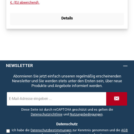
€. (EU abweichend).
Details
NEWSLETTER
Abonnieren Sie jetzt einfach unseren regelmäßig erscheinenden
Newsletter und Sie werden stets unter den Ersten sein, über neue
Produkte und Angebote informiert werden.
E-
Mail-
Adresse
*
Diese Seite ist durch reCAPTCHA geschützt und es gelten die
Datenschutzrichtlinie
und
Nutzungsbedingungen
.
Datenschutz
Ich habe die
Datenschutzbestimmungen
zur Kenntnis genommen und die
AGB