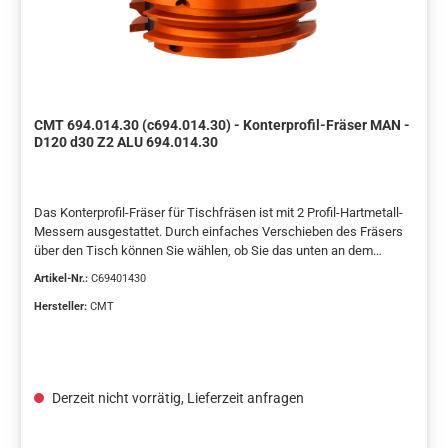
CMT 694.014.30 (c694.014.30) - Konterprofil-Fräser MAN -
D120 d30 Z2 ALU 694.014.30
Das Konterprofil-Fräser für Tischfräsen ist mit 2 Profil-Hartmetall-
Messern ausgestattet. Durch einfaches Verschieben des Fräsers
über den Tisch können Sie wählen, ob Sie das unten an dem
Messer geschliffene Profil herstellen oder das Teil drehen und den
Artikel-Nr.:
C69401430
Fräser unter den Tisch schieben, um die Oberseite des Messers zu
belegen, wo das Gegenprofil geschliffen wird. Sie können bis zu 4
Hersteller:
CMT
Arten von Rahmenprofilen erstellen. Geliefert mit Profil A.
Zusätzliche B-, C- und D-Profil-Messer werden als Ersatzteile
geliefert. Konzipiert für Rahmenbreiten von 22 bis 26 mm.
Spanndurchmesser d=30 mm.TECHNISCHE
Derzeit nicht vorrätig, Lieferzeit anfragen
EIGENSCHAFTEN:• Körper aus Aluminium, widerstandsfähig gegen
Fließ- und Zugspannung.• 2 HWM-Messer (A) 40 × 24,5 × 2 mm
[Z2].• Werkzeuge für Handvorschub (MAN).• Stifte für die