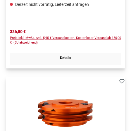
Spanndurchmesser d= 40 mm.TECHNISCHE EIGENSCHAFTEN:•
Derzeit nicht vorrätig, Lieferzeit anfragen
Körper aus Aluminium, widerstandsfähig gegen Fließ- und
Zugspannung.• 2 HWM-Messer (A) 40 × 24,5 × 2 mm [Z2].•
Werkzeuge für Handvorschub (MAN).• Stifte für die automatische
Positionierung der Messer.GELIEFERT IN EINEM PRAKTISCHEN,
STABILEN PLASTIKKOFFER.
Regulärer Preis:
336,80 €
Preis inkl. MwSt. zzgl. 5,95 € Versandkosten. Kostenloser Versand ab 150,00
€. (EU abweichend).
Details