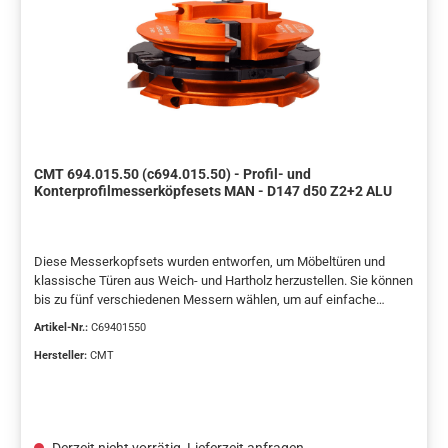
CMT 694.015.50 (c694.015.50) - Profil- und
Konterprofilmesserköpfesets MAN - D147 d50 Z2+2 ALU
Diese Messerkopfsets wurden entworfen, um Möbeltüren und
klassische Türen aus Weich- und Hartholz herzustellen. Sie können
bis zu fünf verschiedenen Messern wählen, um auf einfache
Weise klassische Profile zu erzeugen.Der verstellbare Fräser (in
Artikel-Nr.:
C69401550
den Sets inbegriffen) kann auch getrennt benutzt werden, um
elegante, verstellbare Nuten mit 8mm bis 15mm Stärke zu
Hersteller:
CMT
erzeugen. Für Fräsmaschinen geeignet.Hervorragende Ergebnisse
auf weichem oder massivem Holz und auf Paneelen mit bis zu
48mm Stärke.TECHNISCHE EIGENSCHAFTEN:Körper aus
Aluminium, widerstandsfähig gegen Fließ- und Zugspannung
Derzeit nicht vorrätig, Lieferzeit anfragen