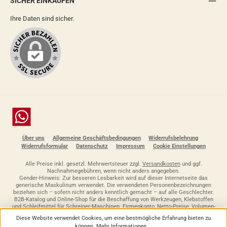
SICHER EINKAUFEN
Ihre Daten sind sicher.
Chat
Über uns
Allgemeine Geschäftsbedingungen
Widerrufsbelehrung
Widerrufsformular
Datenschutz
Impressum
Cookie Einstellungen
Alle Preise inkl. gesetzl. Mehrwertsteuer zzgl.
Versandkosten
und ggf.
Nachnahmegebühren, wenn nicht anders angegeben.
Gender-Hinweis: Zur besseren Lesbarkeit wird auf dieser Internetseite das
generische Maskulinum verwendet. Die verwendeten Personenbezeichnungen
beziehen sich – sofern nicht anders kenntlich gemacht – auf alle Geschlechter.
B2B-Katalog und Online-Shop für die Beschaffung von Werkzeugen, Klebstoffen
und Schleifmittel für Schreiner-Maschinen. Firmenkonto, Netto-Preise, Volumen-
Konditionen, Gewerbe-Konditionen nach Login. Bestellhistorie, Wiederbestellen,
Diese Website verwendet Cookies, um eine bestmögliche Erfahrung bieten zu
Bedarfslisten und Bestelllisten. Versand Deutschland DE / Österreich AT /
können.
Mehr Informationen ...