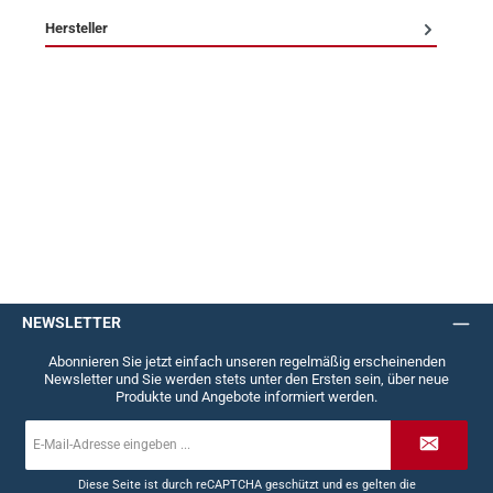
Hersteller
NEWSLETTER
Abonnieren Sie jetzt einfach unseren regelmäßig erscheinenden
Newsletter und Sie werden stets unter den Ersten sein, über neue
Produkte und Angebote informiert werden.
E-
Mail-
Adresse
*
Diese Seite ist durch reCAPTCHA geschützt und es gelten die