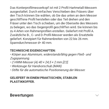
Das Konterprofilmesserkopf ist mit 2 Profil-Hartmetall-Messern
ausgestattet. Durch einfaches Verschieben des Fräsers über
den Tisch können Sie wählen, ob Sie das unten an dem Messer
geschliffene Profil herstellen oder das Teil drehen und den
Fräser unter den Tisch schieben, um die Oberseite des Messers
zu belegen, wo das Gegenprofil geschliffen wird. Sie können bis
zu 4 Arten von Rahmenprofilen erstellen. Geliefert mit Profil A.
Zusätzliche B-, C- und D-Profil-Messer werden als Ersatzteile
geliefert. Konzipiert für Rahmenbreiten von 22 bis 26 mm.
Spanndurchmesser d= 40 mm.
TECHNISCHE EIGENSCHAFTEN:
• Körper aus Aluminium, widerstandsfähig gegen Fließ- und
Zugspannung.
• 2 HWM-Messer (A) 40 × 24,5 × 2 mm [Z2].
• Werkzeuge für Handvorschub (MAN).
• Stifte für die automatische Positionierung der Messer.
GELIEFERT IN EINEM PRAKTISCHEN, STABILEN
PLASTIKKOFFER.
Bewertungen