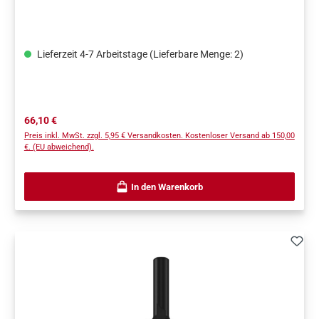
anpassen Kugellager regelmäßig prüfen und von Staub sowie
Harzablagerungen befreien
Lieferzeit 4-7 Arbeitstage (Lieferbare Menge: 2)
Regulärer Preis:
66,10 €
Preis inkl. MwSt. zzgl. 5,95 € Versandkosten. Kostenloser Versand ab 150,00
€. (EU abweichend).
In den Warenkorb