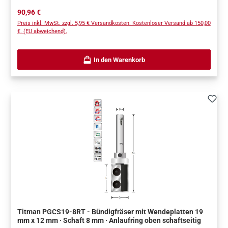
Regulärer Preis:
90,96 €
Preis inkl. MwSt. zzgl. 5,95 € Versandkosten. Kostenloser Versand ab 150,00
€. (EU abweichend).
In den Warenkorb
Titman PGCS19-8RT - Bündigfräser mit Wendeplatten 19
mm x 12 mm · Schaft 8 mm · Anlaufring oben schaftseitig