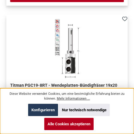
Titman PGC19-8RT - Wendeplatten-Bündigfräser 19x20
mm S=8
Diese Website verwendet Cookies, um eine bestmögliche Erfahrung bieten zu
können.
Mehr Informationen ...
Konfigurieren
Nur technisch notwendige
Nutzlänge: 20 mm | Durchmesser: 19 mm | Anlaufring schaftseitig
oben | Schaft: 8 mm
Alle Cookies akzeptieren
Artikel-Nr.:
PGC19-8RT
Hersteller:
Titman