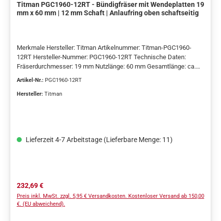
Titman PGC1960-12RT - Bündigfräser mit Wendeplatten 19
mm x 60 mm | 12 mm Schaft | Anlaufring oben schaftseitig
Merkmale Hersteller: Titman Artikelnummer: Titman-PGC1960-
12RT Hersteller-Nummer: PGC1960-12RT Technische Daten:
Fräserdurchmesser: 19 mm Nutzlänge: 60 mm Gesamtlänge: ca.
115 mm Schaftdurchmesser: 12 mm Anzahl Schneiden: 2
Artikel-Nr.:
PGC1960-12RT
Schneidstoff: Hartmetall-Wendeplatten (HW) Ausführung:
Wendeplatten-Bündigfräser Anlaufring: oben, schaftseitig
Hersteller:
Titman
(Kugellager) Grundkörper: Stahl Laufrichtung: Rechtslauf
Vorschubart: Handvorschub Lieferumfang 1 × Bündigfräser mit
Wendeplatten 2 × montierte Hartmetall-Wendeplatten 1 ×
integriertes Kugellager als schaftseitiger Anlaufring Verwendung
Lieferzeit 4-7 Arbeitstage (Lieferbare Menge: 11)
und Eignung Dieser Bündigfräser mit Wendeplatten ist für das
präzise bündige Fräsen von Kanten, Überständen und Konturen
ausgelegt. Der oben schaftseitig angeordnete Anlaufring
ermöglicht das sichere Abtasten von obenliegenden Schablonen
oder Referenzkanten. Mit einer Nutzlänge von 60 mm eignet sich
Regulärer Preis:
232,69 €
das Werkzeug insbesondere für das Bündigfräsen hoher
Preis inkl. MwSt. zzgl. 5,95 € Versandkosten. Kostenloser Versand ab 150,00
Materialstärken sowie für Format- und Kopierarbeiten im Möbel-
€. (EU abweichend).
und Innenausbau. Der Fräser ist für den dauerhaften Einsatz im
professionellen Umfeld konzipiert und wird regelmäßig von