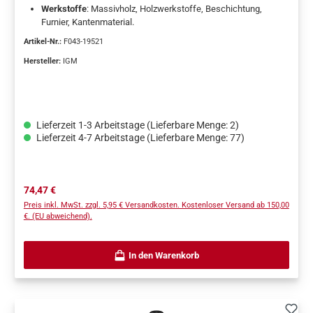
Werkstoffe
: Massivholz, Holzwerkstoffe, Beschichtung,
Mafell, Makita, DeWalt und vergleichbaren Marken
Furnier, Kantenmaterial.
Anwendungstipps für den Profi Bei hohen Materialstärken mehrere
Vorteile
: Hohe Nutzlänge 50 mm; besonders wirtschaftlich;
Zustellungen vornehmen Schablonen fest fixieren, damit das
Artikel-Nr.:
F043-19521
kostengünstige Standard-Wendemesser; für den gewerblichen
stirnseitige Lager sauber führt Wendeplatten regelmäßig reinigen
Einsatz geeignet.
Hersteller:
IGM
und bei Verschleiß drehen oder ersetzen Vorschub und Drehzahl an
Werkstoff und Beschichtung anpassen Kugellager regelmäßig
prüfen und von Staub sowie Harzablagerungen befreien
Lieferzeit 1-3 Arbeitstage (Lieferbare Menge: 2)
Lieferzeit 4-7 Arbeitstage (Lieferbare Menge: 77)
Regulärer Preis:
74,47 €
Preis inkl. MwSt. zzgl. 5,95 € Versandkosten. Kostenloser Versand ab 150,00
€. (EU abweichend).
In den Warenkorb