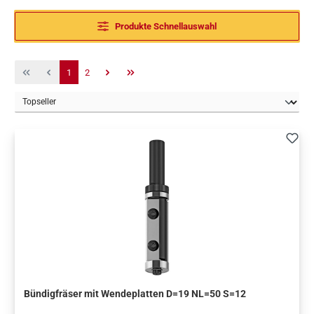
Produkte Schnellauswahl
Seite
Seite
1
2
Bündigfräser mit Wendeplatten D=19 NL=50 S=12