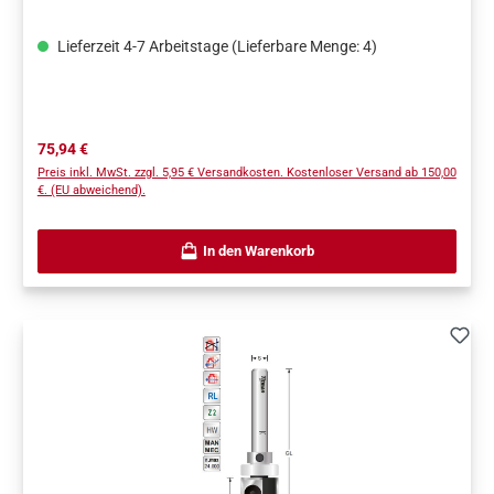
Lieferzeit 4-7 Arbeitstage (Lieferbare Menge: 4)
Regulärer Preis:
75,94 €
Preis inkl. MwSt. zzgl. 5,95 € Versandkosten. Kostenloser Versand ab 150,00
€. (EU abweichend).
In den Warenkorb