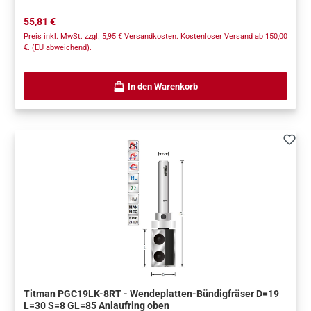
Regulärer Preis:
55,81 €
Preis inkl. MwSt. zzgl. 5,95 € Versandkosten. Kostenloser Versand ab 150,00
€. (EU abweichend).
In den Warenkorb
Titman PGC19LK-8RT - Wendeplatten-Bündigfräser D=19
L=30 S=8 GL=85 Anlaufring oben