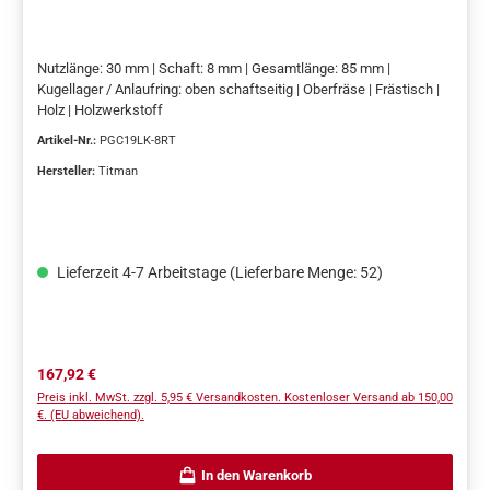
Nutzlänge: 30 mm | Schaft: 8 mm | Gesamtlänge: 85 mm |
Kugellager / Anlaufring: oben schaftseitig | Oberfräse | Frästisch |
Holz | Holzwerkstoff
Artikel-Nr.:
PGC19LK-8RT
Hersteller:
Titman
Lieferzeit 4-7 Arbeitstage (Lieferbare Menge: 52)
Regulärer Preis:
167,92 €
Preis inkl. MwSt. zzgl. 5,95 € Versandkosten. Kostenloser Versand ab 150,00
€. (EU abweichend).
In den Warenkorb