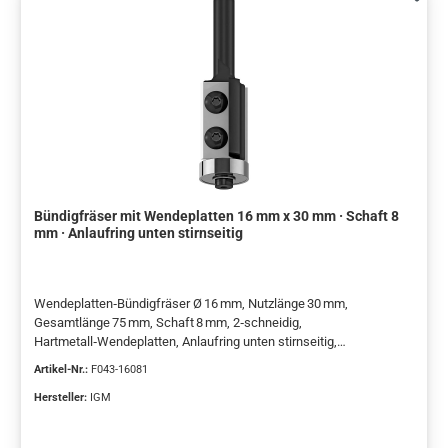
Bündigfräser mit Wendeplatten 16 mm x 30 mm · Schaft 8
mm · Anlaufring unten stirnseitig
Wendeplatten‑Bündigfräser Ø 16 mm, Nutzlänge 30 mm,
Gesamtlänge 75 mm, Schaft 8 mm, 2‑schneidig,
Hartmetall‑Wendeplatten, Anlaufring unten stirnseitig,
Stahlgrundkörper, Rechtslauf, Handvorschub
Artikel-Nr.:
F043-16081
Hersteller:
IGM