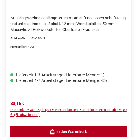
Nutzlänge/Schneidenlänge: 50 mm |
Anlaufringe: oben schaftseitig
und unten stirnseitig | Schaft: 12 mm | Wendeplatten: 50 mm |
Massivholz | Holzwerkstoffe | Oberfräse | Frästisch
Artikel-Nr.:
F043-19621
Hersteller:
IGM
Lieferzeit 1-3 Arbeitstage (Lieferbare Menge: 1)
Lieferzeit 4-7 Arbeitstage (Lieferbare Menge: 45)
Regulärer Preis:
83,16 €
Preis inkl. MwSt. zzgl. 5,95 € Versandkosten. Kostenloser Versand ab 150,00
€. (EU abweichend).
In den Warenkorb