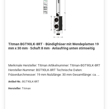
Titman BGT90LK-8RT - Bündigfräser mit Wendeplatten 19
mm x 30 mm · Schaft 8 mm · Anlaufring unten stirnseitig
Merkmale Hersteller: Titman Artikelnummer: Titman-BGT90LK-8RT
Hersteller-Nummer: BGT90LK-8RT Technische Daten:
Fräserdurchmesser: 19 mm Nutzlänge: 30 mm Gesamtlänge: ca. 72
mm Schaftdurchmesser: 8 mm Anzahl Schneiden: 2 Schneidstoff:
Artikel-Nr.:
BGT90LK-8RT
Hartmetall-Wendeplatten (HW) Ausführung: Wendeplatten-
Bündigfräser Anlaufring: unten, stirnseitig (Kugellager)
Hersteller:
Titman
Grundkörper: Stahl Laufrichtung: Rechtslauf Vorschubart:
Handvorschub Lieferumfang 1 × Bündigfräser mit Wendeplatten 1
× montierte Hartmetall-Wendeplatte 1 × integriertes Kugellager als
stirnseitiger Anlaufring Verwendung und Eignung Dieser