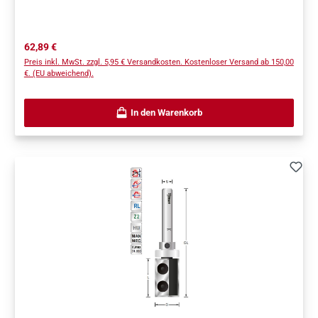
Regulärer Preis:
62,89 €
Preis inkl. MwSt. zzgl. 5,95 € Versandkosten. Kostenloser Versand ab 150,00
€. (EU abweichend).
In den Warenkorb