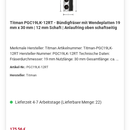
Titman PGC19LK-12RT - Bündigfräser mit Wendeplatten 19
mm x 30 mm | 12 mm Schaft | Anlaufring oben schaftseitig
Merkmale Hersteller: Titman Artikelnummer: Titman-PGC19LK-
12RT Hersteller-Nummer: PGC19LK-12RT Technische Daten:
Fräserdurchmesser: 19 mm Nutzlänge: 30 mm Gesamtlänge: ca. 85
mm Schaftdurchmesser: 12 mm Anzahl Schneiden: 2 Schneidstoff:
Artikel-Nr.:
PGC19LK-12RT
Hartmetall-Wendeplatten (HW) Ausführung: Wendeplatten-
Bündigfräser Anlaufring: oben, schaftseitig (Kugellager)
Hersteller:
Titman
Grundkörper: Stahl Laufrichtung: Rechtslauf Vorschubart:
Handvorschub Lieferumfang 1 × Wendeplatten-Bündigfräser 2 ×
montierte Hartmetall-Wendeplatten 1 × integriertes Kugellager als
schaftseitiger Anlaufring Verwendung und Eignung Dieser
Lieferzeit 4-7 Arbeitstage (Lieferbare Menge: 22)
Bündigfräser mit Wendeplatten ist für präzise bündige Fräsarbeiten
an Kanten, Überständen und Konturen vorgesehen. Der oben
schaftseitig angeordnete Anlaufring ermöglicht das exakte
Arbeiten mit obenliegenden Schablonen oder Anschlägen. Mit einer
Nutzlänge von 30 mm eignet sich das Werkzeug für kontrollierte
Regulärer Preis:
175,56 €