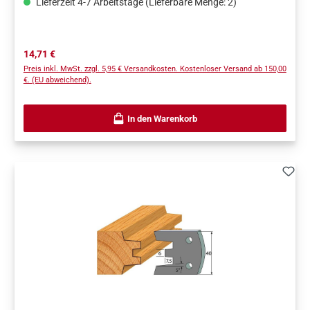
Lieferzeit 4-7 Arbeitstage (Lieferbare Menge: 2)
einer Blisterpackung verpackt.
Regulärer Preis:
14,71 €
Preis inkl. MwSt. zzgl. 5,95 € Versandkosten. Kostenloser Versand ab 150,00
€. (EU abweichend).
In den Warenkorb