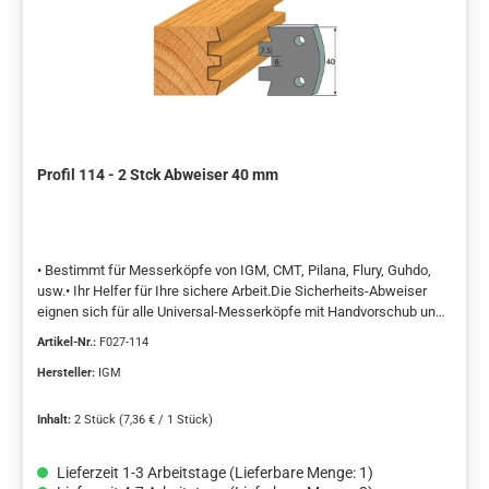
Profil 114 - 2 Stck Abweiser 40 mm
• Bestimmt für Messerköpfe von IGM, CMT, Pilana, Flury, Guhdo,
usw.• Ihr Helfer für Ihre sichere Arbeit.Die Sicherheits-Abweiser
eignen sich für alle Universal-Messerköpfe mit Handvorschub und
Euro-Spannsystem. Die Bohrungen für Stifte haben einen
Artikel-Nr.:
F027-114
Durchmesser von 6 mm und einen Abstand von 24 mm. Sie wurden
nach der europäischen Sicherheitsnorm hergestellt, um die
Hersteller:
IGM
Spangröße am Messerkopf zu begrenzen. Sie haben die Form von
falschen Messern mit einem geschliffenen Profil unterhalb des
Inhalt:
2 Stück
(7,36 € / 1 Stück)
Niveaus der Abnahmemesser. Die Abweiser rasten in den vor dem
Profilmesser entstehenden Raum und werden auf die gleiche
Lieferzeit 1-3 Arbeitstage (Lieferbare Menge: 1)
Weise wie die Profilmesser befestigt. Paarweise geliefert (2 St.), in