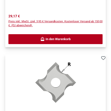
Regulärer Preis:
29,17 €
Preis inkl. MwSt. zzgl. 5,95 € Versandkosten. Kostenloser Versand ab 150,00
€. (EU abweichend).
In den Warenkorb