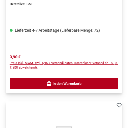
Hersteller:
IGM
Lieferzeit 4-7 Arbeitstage (Lieferbare Menge: 72)
Regulärer Preis:
3,90 €
Preis inkl. MwSt. zzgl. 5,95 € Versandkosten. Kostenloser Versand ab 150,00
€. (EU abweichend).
In den Warenkorb