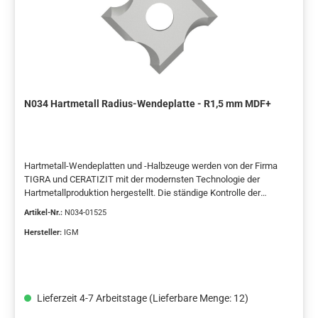
N034 Hartmetall Radius-Wendeplatte - R1,5 mm MDF+
Hartmetall-Wendeplatten und -Halbzeuge werden von der Firma
TIGRA und CERATIZIT mit der modernsten Technologie der
Hartmetallproduktion hergestellt. Die ständige Kontrolle der
Produktion und die Einhaltung der europäischen Normen
Artikel-Nr.:
N034-01525
garantieren die gleichbleibende Qualität der Wendeplatten.Dies ist
nur eine Auswahl der meistverwendeten Wendeplatten.Wenn Sie
Hersteller:
IGM
die gewünschten Abmessungen hier nicht finden, wenden Sie sich
gerne an uns für ein weiteres Angebot.
Lieferzeit 4-7 Arbeitstage (Lieferbare Menge: 12)