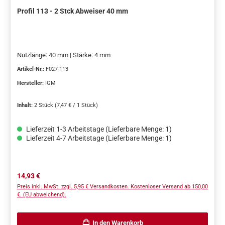
Profil 113 - 2 Stck Abweiser 40 mm
Nutzlänge: 40 mm | Stärke: 4 mm
Artikel-Nr.:
F027-113
Hersteller:
IGM
Inhalt:
2 Stück
(7,47 € / 1 Stück)
Lieferzeit 1-3 Arbeitstage (Lieferbare Menge: 1)
Lieferzeit 4-7 Arbeitstage (Lieferbare Menge: 1)
Regulärer Preis:
14,93 €
Preis inkl. MwSt. zzgl. 5,95 € Versandkosten. Kostenloser Versand ab 150,00
€. (EU abweichend).
In den Warenkorb