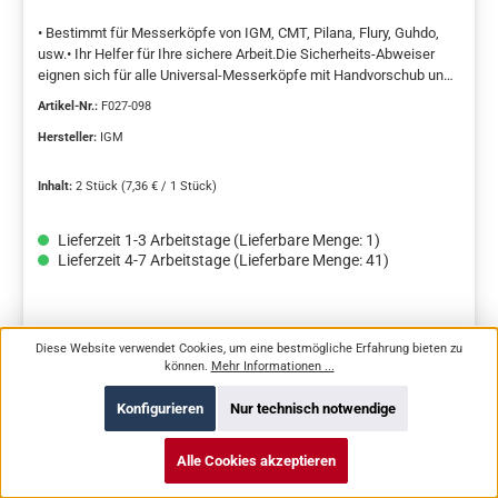
• Bestimmt für Messerköpfe von IGM, CMT, Pilana, Flury, Guhdo,
usw.• Ihr Helfer für Ihre sichere Arbeit.Die Sicherheits-Abweiser
eignen sich für alle Universal-Messerköpfe mit Handvorschub und
Euro-Spannsystem. Die Bohrungen für Stifte haben einen
Artikel-Nr.:
F027-098
Durchmesser von 6 mm und einen Abstand von 24 mm. Sie wurden
nach der europäischen Sicherheitsnorm hergestellt, um die
Hersteller:
IGM
Spangröße am Messerkopf zu begrenzen. Sie haben die Form von
falschen Messern mit einem geschliffenen Profil unterhalb des
Inhalt:
2 Stück
(7,36 € / 1 Stück)
Niveaus der Abnahmemesser. Die Abweiser rasten in den vor dem
Profilmesser entstehenden Raum und werden auf die gleiche
Lieferzeit 1-3 Arbeitstage (Lieferbare Menge: 1)
Weise wie die Profilmesser befestigt. Paarweise geliefert (2 St.), in
Lieferzeit 4-7 Arbeitstage (Lieferbare Menge: 41)
einer Blisterpackung verpackt.
Regulärer Preis:
14,71 €
Diese Website verwendet Cookies, um eine bestmögliche Erfahrung bieten zu
können.
Mehr Informationen ...
Preis inkl. MwSt. zzgl. 5,95 € Versandkosten. Kostenloser Versand ab 150,00
€. (EU abweichend).
Konfigurieren
Nur technisch notwendige
In den Warenkorb
Alle Cookies akzeptieren