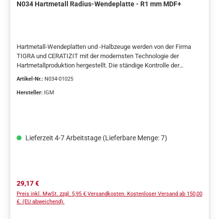
N034 Hartmetall Radius-Wendeplatte - R1 mm MDF+
Hartmetall-Wendeplatten und -Halbzeuge werden von der Firma
TIGRA und CERATIZIT mit der modernsten Technologie der
Hartmetallproduktion hergestellt. Die ständige Kontrolle der
Produktion und die Einhaltung der europäischen Normen
Artikel-Nr.:
N034-01025
garantieren die gleichbleibende Qualität der Wendeplatten.Dies ist
nur eine Auswahl der meistverwendeten Wendeplatten.Wenn Sie
Hersteller:
IGM
die gewünschten Abmessungen hier nicht finden, wenden Sie sich
gerne an uns für ein weiteres Angebot.
Lieferzeit 4-7 Arbeitstage (Lieferbare Menge: 7)
Regulärer Preis:
29,17 €
Preis inkl. MwSt. zzgl. 5,95 € Versandkosten. Kostenloser Versand ab 150,00
€. (EU abweichend).