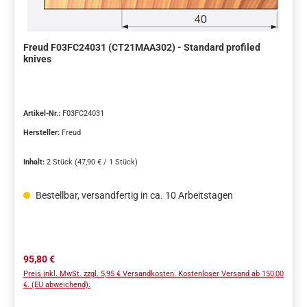
Freud F03FC24031 (CT21MAA302) - Standard profiled
knives
Artikel-Nr.:
F03FC24031
Hersteller:
Freud
Inhalt:
2 Stück
(47,90 € / 1 Stück)
Bestellbar, versandfertig in ca. 10 Arbeitstagen
Regulärer Preis:
95,80 €
Preis inkl. MwSt. zzgl. 5,95 € Versandkosten. Kostenloser Versand ab 150,00
€. (EU abweichend).