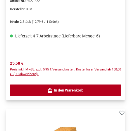
Artikel-Nr.:
F027-522
Hersteller:
IGM
Inhalt:
2 Stück
(12,79 € / 1 Stück)
Lieferzeit 4-7 Arbeitstage (Lieferbare Menge: 6)
Regulärer Preis:
25,58 €
Preis inkl. MwSt. zzgl. 5,95 € Versandkosten. Kostenloser Versand ab 150,00
€. (EU abweichend).
In den Warenkorb