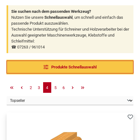
Sie suchen nach dem passenden Werkzeug?
Nutzen Sie unsere
Schnellauswahl
, um schnell und einfach das
passende Produkt auszuwählen.
Technische Unterstützung für Schreiner und Holzverarbeiter bei der
Auswahl geeigneter Maschinenwerkzeuge, Klebstoffe und
Schleifmittel:
☎ 07263 / 961014
Produkte Schnellauswahl
Seite
Seite
Seite
Seite
Seite
2
3
4
5
6