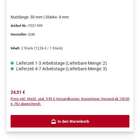
Nutzlänge: 50 mm | Stärke: 4 mm
Artikel-Nr.:
F027-599
Hersteller:
IGM
Inhalt:
2 Stück
(12,26 € / 1 Stück)
Lieferzeit 1-3 Arbeitstage (Lieferbare Menge: 2)
Lieferzeit 4-7 Arbeitstage (Lieferbare Menge: 3)
Regulärer Preis:
24,51 €
Preis inkl. MwSt. zzgl. 5,95 € Versandkosten. Kostenloser Versand ab 150,00
€. (EU abweichend).
In den Warenkorb