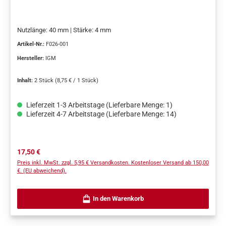
Nutzlänge: 40 mm | Stärke: 4 mm
Artikel-Nr.:
F026-001
Hersteller:
IGM
Inhalt:
2 Stück
(8,75 € / 1 Stück)
Lieferzeit 1-3 Arbeitstage (Lieferbare Menge: 1)
Lieferzeit 4-7 Arbeitstage (Lieferbare Menge: 14)
Regulärer Preis:
17,50 €
Preis inkl. MwSt. zzgl. 5,95 € Versandkosten. Kostenloser Versand ab 150,00
€. (EU abweichend).
In den Warenkorb