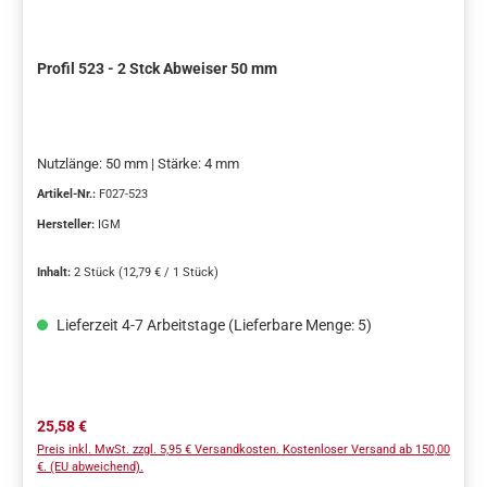
Profil 523 - 2 Stck Abweiser 50 mm
Nutzlänge: 50 mm | Stärke: 4 mm
Artikel-Nr.:
F027-523
Hersteller:
IGM
Inhalt:
2 Stück
(12,79 € / 1 Stück)
Lieferzeit 4-7 Arbeitstage (Lieferbare Menge: 5)
Regulärer Preis:
25,58 €
Preis inkl. MwSt. zzgl. 5,95 € Versandkosten. Kostenloser Versand ab 150,00
€. (EU abweichend).