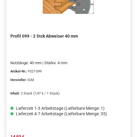
Profil 099 - 2 Stck Abweiser 40 mm
Nutzlänge: 40 mm | Stärke: 4 mm
Artikel-Nr.:
F027-099
Hersteller:
IGM
Inhalt:
2 Stück
(7,47 € / 1 Stück)
Lieferzeit 1-3 Arbeitstage (Lieferbare Menge: 1)
Lieferzeit 4-7 Arbeitstage (Lieferbare Menge: 35)
Regulärer Preis:
14,93 €