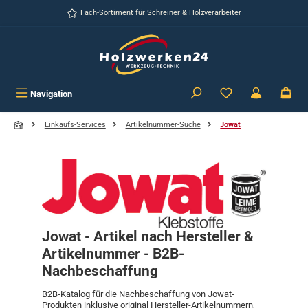
Zum Hauptinhalt springen
Fach-Sortiment für Schreiner & Holzverarbeiter
Navigation
Einkaufs-Services
Artikelnummer-Suche
Jowat
Jowat - Artikel nach Hersteller &
Artikelnummer - B2B-
Nachbeschaffung
B2B-Katalog für die Nachbeschaffung von Jowat-
Produkten inklusive original Hersteller-Artikelnummern,