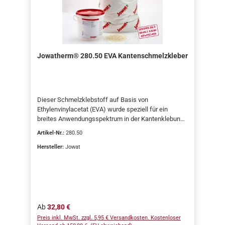
Jowatherm® 280.50 EVA Kantenschmelzkleber
Dieser Schmelzklebstoff auf Basis von
Ethylenvinylacetat (EVA) wurde speziell für ein
breites Anwendungsspektrum in der Kantenklebung
entwickelt. Dank seiner optimierten Formulierung
Artikel-Nr.:
280.50
eignet er sich hervorragend für alle gängigen
Kantenanleimmaschinen – ob bei der Verarbeitung
Hersteller:
Jowat
gerader Kanten, Softforming oder in
Bearbeitungszentren (BAZ). Ihre Vorteile auf einen
Blick Dünne, saubere KlebefugeKein SchmierenKein
FadenzugExzellente
MaschinenlaufeigenschaftenUniversell einsetzbar
Anwendungsbereiche Verwenden Sie diesen
Regulärer Preis:
Ab
32,80 €
Klebstoff für die Verklebung verschiedenster
Preis inkl. MwSt. zzgl. 5,95 € Versandkosten. Kostenloser
Kantenmaterialien wie: Thermoplastische