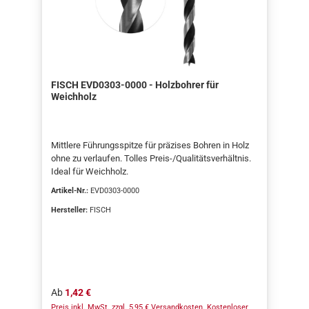
FISCH EVD0303-0000 - Holzbohrer für
Weichholz
Mittlere Führungsspitze für präzises Bohren in Holz
ohne zu verlaufen. Tolles Preis-/Qualitätsverhältnis.
Ideal für Weichholz.
Artikel-Nr.:
EVD0303-0000
Hersteller:
FISCH
Regulärer Preis:
Ab
1,42 €
Preis inkl. MwSt. zzgl. 5,95 € Versandkosten. Kostenloser