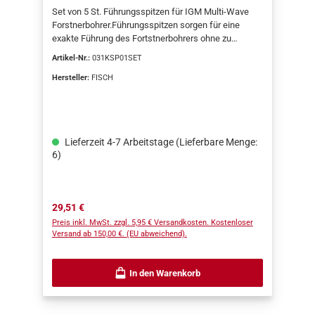
Set von 5 St. Führungsspitzen für IGM Multi-Wave
Forstnerbohrer.Führungsspitzen sorgen für eine
exakte Führung des Fortstnerbohrers ohne zu
verlaufen. Einfache Montage ohne Werkzeug.
Artikel-Nr.:
031KSP01SET
Hersteller:
FISCH
Lieferzeit 4-7 Arbeitstage (Lieferbare Menge:
6)
Regulärer Preis:
29,51 €
Preis inkl. MwSt. zzgl. 5,95 € Versandkosten. Kostenloser
Versand ab 150,00 €. (EU abweichend).
In den Warenkorb