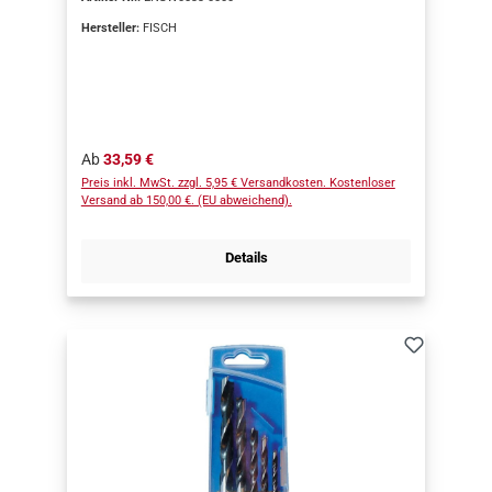
Verlängerung für das Bohren tieferer Löcher mit dem
IGM Wave Fortstnerbohrer oder IGM Kunstbohrer.
Hersteller:
FISCH
Einfach den IGM Wave oder IGM Premiun in die
Verlängerung einfach einsetzen und mit den
Madenschrauben fixieren.
Regulärer Preis:
Ab
33,59 €
Preis inkl. MwSt. zzgl. 5,95 € Versandkosten. Kostenloser
Versand ab 150,00 €. (EU abweichend).
Details