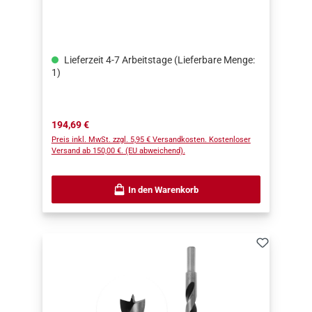
St. Sechskantschlüssel Verpackt in
Kunststoffkoffer.
Lieferzeit 4-7 Arbeitstage (Lieferbare Menge:
1)
Regulärer Preis:
194,69 €
Preis inkl. MwSt. zzgl. 5,95 € Versandkosten. Kostenloser
Versand ab 150,00 €. (EU abweichend).
In den Warenkorb