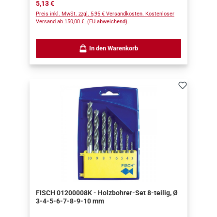
Regulärer Preis:
5,13 €
Preis inkl. MwSt. zzgl. 5,95 € Versandkosten. Kostenloser
Versand ab 150,00 €. (EU abweichend).
In den Warenkorb
FISCH 01200008K - Holzbohrer-Set 8-teilig, Ø
3-4-5-6-7-8-9-10 mm