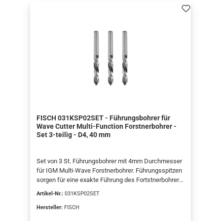
FISCH 031KSP02SET - Führungsbohrer für
Wave Cutter Multi-Function Forstnerbohrer -
Set 3-teilig - D4, 40 mm
Set von 3 St. Führungsbohrer mit 4mm Durchmesser
für IGM Multi-Wave Forstnerbohrer. Führungsspitzen
sorgen für eine exakte Führung des Fortstnerbohrers
ohne auszuweichen, auch beim handgeführten
Artikel-Nr.:
031KSP02SET
Bohren im Winkel. Einfache Montage ohne
Werkzeug.
Hersteller:
FISCH