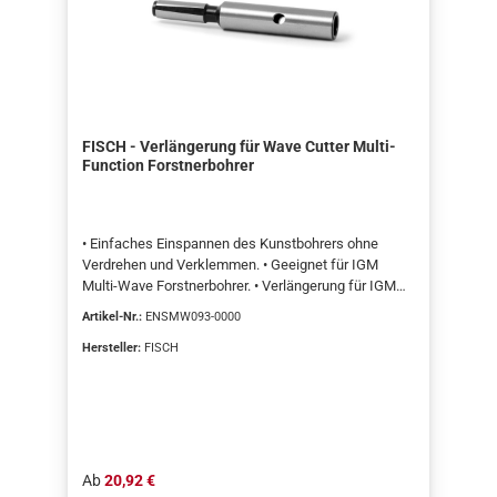
FISCH - Verlängerung für Wave Cutter Multi-
Function Forstnerbohrer
• Einfaches Einspannen des Kunstbohrers ohne
Verdrehen und Verklemmen. • Geeignet für IGM
Multi-Wave Forstnerbohrer. • Verlängerung für IGM
Wave Forstnerbohrer, die einfache Erweiterung des
Artikel-Nr.:
ENSMW093-0000
Schaftes für tiefe Bohrungen ermöglicht. Mit der
Verlängerung kann das Werkzeug um bis zu 93, 150
Hersteller:
FISCH
oder 250 mm verlängert werden. Das patentierte
Plattensystem garantiert ein einfaches Einspannen
des Kunstbohrers ohne Verdrehen und verhindert
zudem ein Verklemmen des Kunstbohrers in der
Verlängerung. Geeignet für Wave und Multi-Wave
Forstnerbohrer. Verpackt in Kunststoffröhrchen mit
Regulärer Preis:
Ab
20,92 €
Aufhängeloch.