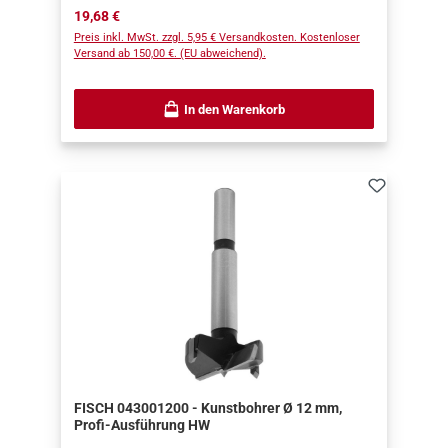
Regulärer Preis:
19,68 €
Preis inkl. MwSt. zzgl. 5,95 € Versandkosten. Kostenloser
Versand ab 150,00 €. (EU abweichend).
In den Warenkorb
FISCH 043001200 - Kunstbohrer Ø 12 mm,
Profi-Ausführung HW