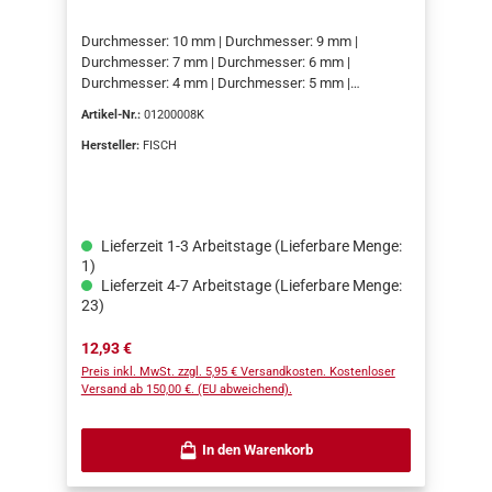
Durchmesser: 10 mm | Durchmesser: 9 mm |
Durchmesser: 7 mm | Durchmesser: 6 mm |
Durchmesser: 4 mm | Durchmesser: 5 mm |
Durchmesser: 3 mm | Durchmesser: 8 mm
Artikel-Nr.:
01200008K
Hersteller:
FISCH
Lieferzeit 1-3 Arbeitstage (Lieferbare Menge:
1)
Lieferzeit 4-7 Arbeitstage (Lieferbare Menge:
23)
Regulärer Preis:
12,93 €
Preis inkl. MwSt. zzgl. 5,95 € Versandkosten. Kostenloser
Versand ab 150,00 €. (EU abweichend).
In den Warenkorb