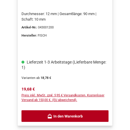
Durchmesser: 12 mm | Gesamtlänge: 90 mm |
Schaft: 10 mm
Artikel-Nr.:
043001200
Hersteller:
FISCH
Lieferzeit 1-3 Arbeitstage (Lieferbare Menge:
1)
Varianten ab
18,78 €
Regulärer Preis:
19,68 €
Preis inkl. MwSt. zzgl. 5,95 € Versandkosten. Kostenloser
Versand ab 150,00 €. (EU abweichend).
In den Warenkorb