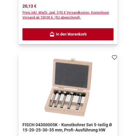
Regulärer Preis:
20,13 €
Preis inkl. MwSt. zzgl. 5,95 € Versandkosten. Kostenloser
Versand ab 150,00 €. (EU abweichend).
In den Warenkorb
FISCH 04300005K - Kunstbohrer Set 5-teilig Ø
15-20-25-30-35 mm, Profi-Ausführung HW