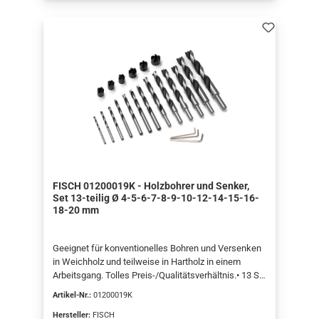
FISCH 01200019K - Holzbohrer und Senker,
Set 13-teilig Ø 4-5-6-7-8-9-10-12-14-15-16-
18-20 mm
Geeignet für konventionelles Bohren und Versenken
in Weichholz und teilweise in Hartholz in einem
Arbeitsgang. Tolles Preis-/Qualitätsverhältnis.• 13 St.
Bohrer, Durchmesser 4, 5, 6, 7, 8, 9, 10, 12, 14, 15, 16,
Artikel-Nr.:
01200019K
18 und 20 mm• 6 austauschbare Senker, 90°-Winkel,
für Bohrer Durchmesser 4, 5, 6, 8, 10 und 12 mm• 3
Hersteller:
FISCH