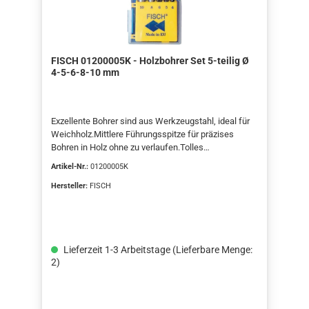
FISCH 01200005K - Holzbohrer Set 5-teilig Ø
4-5-6-8-10 mm
Exzellente Bohrer sind aus Werkzeugstahl, ideal für
Weichholz.Mittlere Führungsspitze für präzises
Bohren in Holz ohne zu verlaufen.Tolles
Preis-/Qualitätsverhältnis.Empfohlene Drehzahl
Artikel-Nr.:
01200005K
1500-3000 U/min.5 St. Bohrer mit den Durchmessern
3, 4, 5, 6, 7, 8, 9 und 10 mm. Verpackt in
Hersteller:
FISCH
Kunststoffbox.
Lieferzeit 1-3 Arbeitstage (Lieferbare Menge:
2)