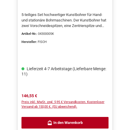
5-teiliges Set hochwertiger Kunstbohrer für Hand-
und stationäre Bohrmaschinen. Der Kunstbohrer hat
zwei Vorschneidespitzen, eine Zentrierspitze und
zwei Schneidzähne. Alle Spitzen sind aus Hartmetall
Artikel-Nr.:
04300005K
zum Bohren in Weich- und Hartholz, Sperrholz,
Kunststein und Kunststoff. Hervorragend auch zum
Hersteller:
FISCH
Bohren in laminierte Platten. Qualität und genaues
Werkzeug. Verpackt in Holzbox.• Empfohlene
Drehzahl: 1200-6000 U/min.• Schaft: 10 x 30 mm.Das
Set enthält: 5 Stück Kunstbohrer, Durchmesser 15,
Lieferzeit 4-7 Arbeitstage (Lieferbare Menge:
20, 25, 30 und 35 mm Verpackt in Holzbox.
11)
Regulärer Preis:
146,55 €
Preis inkl. MwSt. zzgl. 5,95 € Versandkosten. Kostenloser
Versand ab 150,00 €. (EU abweichend).
In den Warenkorb