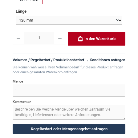
auswählen
Länge
Produkt Anzahl: Gib den gewünschten Wert ein oder benutze die Schaltflächen um 
In den Warenkorb
Volumen / Regelbedarf / Produktionsbedarf → Konditionen anfragen
Sie können wahlweise Ihren Volumenbedarf für dieses Produkt anfragen
oder einen gesamten Warenkorb anfragen.
Menge
Kommentar
Regelbedarf oder Mengenangebot anfragen