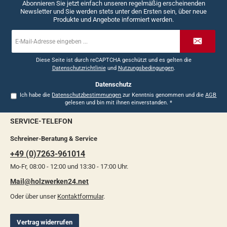
Abonnieren Sie jetzt einfach unseren regelmäßig erscheinenden
Newsletter und Sie werden stets unter den Ersten sein, über neue
Produkte und Angebote informiert werden.
E-
Mail-
Adresse
*
Diese Seite ist durch reCAPTCHA geschützt und es gelten die
Datenschutzrichtlinie
und
Nutzungsbedingungen
.
Datenschutz
Ich habe die
Datenschutzbestimmungen
zur Kenntnis genommen und die
AGB
gelesen und bin mit ihnen einverstanden.
*
SERVICE-TELEFON
Schreiner-Beratung & Service
+49 (0)7263-961014
Mo-Fr, 08:00 - 12:00 und 13:30 - 17:00 Uhr.
Mail@holzwerken24.net
Oder über unser
Kontaktformular
.
Vertrag widerrufen