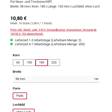
Für Nass- und Trockenschliff.
Breite: 98 mm | Korn: 180 | Länge: 120 mm | Lochbild: ohne Loch
Regulärer Preis:
10,80 €
Inhalt:
10 Stück
(1,08 € / 1 Stück)
Preis inkl. MwSt. zzgl. 5,95 € Versandkosten. Kostenloser Versand ab
150,00 €. (EU abweichend).
Lieferzeit 1-3 Arbeitstage (Lieferbare Menge: 2)
Lieferzeit 4-7 Arbeitstage (Lieferbare Menge: 200)
auswählen
Korn
60
100
180
220
auswählen
Breite
auswählen
Form
Pads
auswählen
Lochbild
ohne Loch