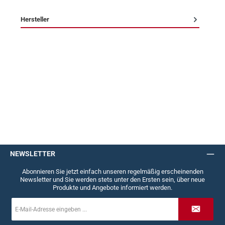
Hersteller
NEWSLETTER
Abonnieren Sie jetzt einfach unseren regelmäßig erscheinenden
Newsletter und Sie werden stets unter den Ersten sein, über neue
Produkte und Angebote informiert werden.
E-
Mail-
Adresse