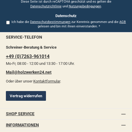
*
Diese Seite ist durch reCAPTCHA geschützt und es gelten die
Datenschutzrichtlinie
und
Nutzungsbedingungen
.
Datenschutz
Ich habe die
Datenschutzbestimmungen
zur Kenntnis genommen und die
AGB
gelesen und bin mit ihnen einverstanden.
*
SERVICE-TELEFON
Schreiner-Beratung & Service
+49 (0)7263-961014
Mo-Fr, 08:00 - 12:00 und 13:30 - 17:00 Uhr.
Mail@holzwerken24.net
Oder über unser
Kontaktformular
.
Vertrag widerrufen
SHOP SERVICE
INFORMATIONEN