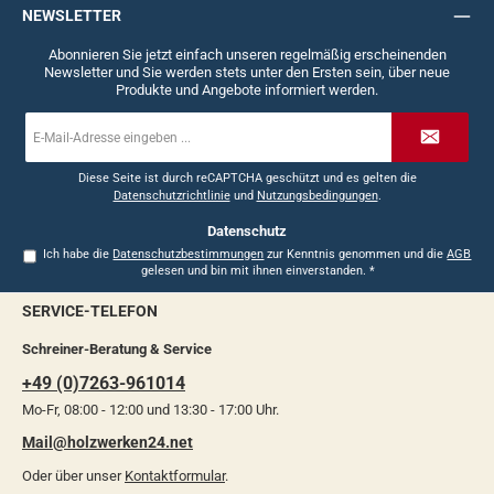
NEWSLETTER
Abonnieren Sie jetzt einfach unseren regelmäßig erscheinenden
Newsletter und Sie werden stets unter den Ersten sein, über neue
Produkte und Angebote informiert werden.
E-
Mail-
Adresse
*
Diese Seite ist durch reCAPTCHA geschützt und es gelten die
Datenschutzrichtlinie
und
Nutzungsbedingungen
.
Datenschutz
Ich habe die
Datenschutzbestimmungen
zur Kenntnis genommen und die
AGB
gelesen und bin mit ihnen einverstanden.
*
SERVICE-TELEFON
Schreiner-Beratung & Service
+49 (0)7263-961014
Mo-Fr, 08:00 - 12:00 und 13:30 - 17:00 Uhr.
Mail@holzwerken24.net
Oder über unser
Kontaktformular
.