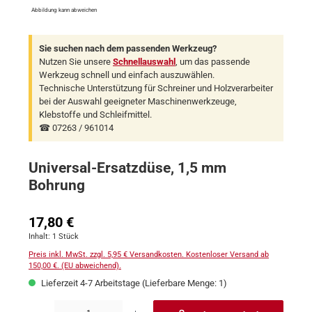
Abbildung kann abweichen
Sie suchen nach dem passenden Werkzeug?
Nutzen Sie unsere
Schnellauswahl
, um das passende
Werkzeug schnell und einfach auszuwählen.
Technische Unterstützung für Schreiner und Holzverarbeiter
bei der Auswahl geeigneter Maschinenwerkzeuge,
Klebstoffe und Schleifmittel.
☎ 07263 / 961014
Universal-Ersatzdüse, 1,5 mm
Bohrung
Regulärer Preis:
17,80 €
Inhalt:
1 Stück
Preis inkl. MwSt. zzgl. 5,95 € Versandkosten. Kostenloser Versand ab
150,00 €. (EU abweichend).
Lieferzeit 4-7 Arbeitstage (Lieferbare Menge: 1)
Produkt Anzahl: Gib den gewünschten Wert ein oder benutze die Schaltflächen um 