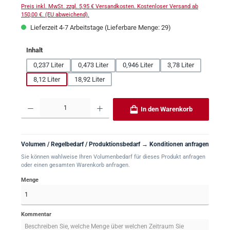
Preis inkl. MwSt. zzgl. 5,95 € Versandkosten. Kostenloser Versand ab
150,00 €. (EU abweichend).
Lieferzeit 4-7 Arbeitstage (Lieferbare Menge: 29)
auswählen
Inhalt
0,237 Liter
0,473 Liter
0,946 Liter
3,78 Liter
(Diese Option ist zurzeit nicht verfügbar.)
8,12 Liter
18,92 Liter
Produkt Anzahl: Gib den gewünschten Wert ein oder benutze die Schaltflächen um 
In den Warenkorb
Volumen / Regelbedarf / Produktionsbedarf → Konditionen anfragen
Sie können wahlweise Ihren Volumenbedarf für dieses Produkt anfragen
oder einen gesamten Warenkorb anfragen.
Menge
Kommentar