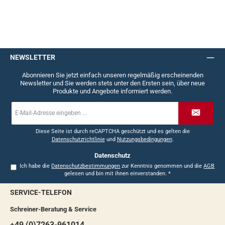
NEWSLETTER
Abonnieren Sie jetzt einfach unseren regelmäßig erscheinenden
Newsletter und Sie werden stets unter den Ersten sein, über neue
Produkte und Angebote informiert werden.
E-
Mail-
Adresse
*
Diese Seite ist durch reCAPTCHA geschützt und es gelten die
Datenschutzrichtlinie
und
Nutzungsbedingungen
.
Datenschutz
Ich habe die
Datenschutzbestimmungen
zur Kenntnis genommen und die
AGB
gelesen und bin mit ihnen einverstanden.
*
SERVICE-TELEFON
Schreiner-Beratung & Service
+49 (0)7263-961014