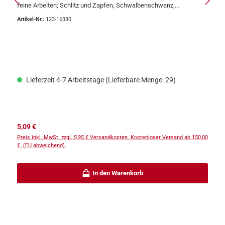
feine Arbeiten; Schlitz und Zapfen, Schwalbenschwanz,
Fingerzinken und Leisten.Titebond Titebrush ist ein hochwertiger
Artikel-Nr.:
123-16330
Pinsel mit 100% Silikonborsten und einem Kunststoffgriff. Der
Titebond Pinsel ist ideal zum Auftragen von den meisten
Holzleimen und Polyurethan-Klebstoffen. Sie müssen also keine
Einwegpinsel oder andere Auftragsmethoden verwenden. Nach der
Arbeit den Leim auf dem Pinsel antrocknen lassen und durch
Bewegen der Pinselborsten ausstreichen.• Länge: 23,5 cm
Lieferzeit 4-7 Arbeitstage (Lieferbare Menge: 29)
Regulärer Preis:
5,09 €
Preis inkl. MwSt. zzgl. 5,95 € Versandkosten. Kostenloser Versand ab 150,00
€. (EU abweichend).
In den Warenkorb