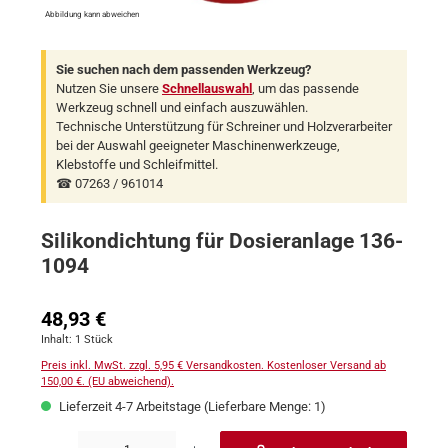
Abbildung kann abweichen
Sie suchen nach dem passenden Werkzeug?
Nutzen Sie unsere
Schnellauswahl
, um das passende
Werkzeug schnell und einfach auszuwählen.
Technische Unterstützung für Schreiner und Holzverarbeiter
bei der Auswahl geeigneter Maschinenwerkzeuge,
Klebstoffe und Schleifmittel.
☎ 07263 / 961014
Silikondichtung für Dosieranlage 136-
1094
Regulärer Preis:
48,93 €
Inhalt:
1 Stück
Preis inkl. MwSt. zzgl. 5,95 € Versandkosten. Kostenloser Versand ab
150,00 €. (EU abweichend).
Lieferzeit 4-7 Arbeitstage (Lieferbare Menge: 1)
Produkt Anzahl: Gib den gewünschten Wert ein oder benutze die Schaltflächen um 