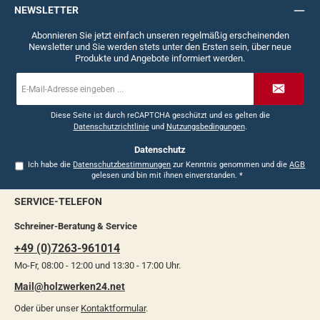
NEWSLETTER
Abonnieren Sie jetzt einfach unseren regelmäßig erscheinenden
Newsletter und Sie werden stets unter den Ersten sein, über neue
Produkte und Angebote informiert werden.
E-
Mail-
Adresse
*
Diese Seite ist durch reCAPTCHA geschützt und es gelten die
Datenschutzrichtlinie
und
Nutzungsbedingungen
.
Datenschutz
Ich habe die
Datenschutzbestimmungen
zur Kenntnis genommen und die
AGB
gelesen und bin mit ihnen einverstanden.
*
SERVICE-TELEFON
Schreiner-Beratung & Service
+49 (0)7263-961014
Mo-Fr, 08:00 - 12:00 und 13:30 - 17:00 Uhr.
Mail@holzwerken24.net
Oder über unser
Kontaktformular
.