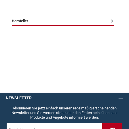
Hersteller
NEWSLETTER
Abonnieren Sie jetzt einfach unseren regelmäßig erscheinenden
Newsletter und Sie werden stets unter den Ersten sein, über neue
Produkte und Angebote informiert werden.
E-