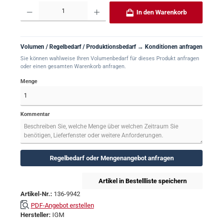
Produkt Anzahl: Gib den gewünschten Wert ein oder benutze die Schaltflächen um 
In den Warenkorb
Volumen / Regelbedarf / Produktionsbedarf → Konditionen anfragen
Sie können wahlweise Ihren Volumenbedarf für dieses Produkt anfragen
oder einen gesamten Warenkorb anfragen.
Menge
Kommentar
Regelbedarf oder Mengenangebot anfragen
Artikel in Bestellliste speichern
Artikel-Nr.:
136-9942
PDF-Angebot erstellen
Hersteller:
IGM