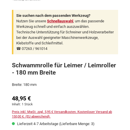
Sie suchen nach dem passenden Werkzeug?
Nutzen Sie unsere
Schnellauswahl
, um das passende
Werkzeug schnell und einfach auszuwählen.
Technische Unterstützung für Schreiner und Holzverarbeiter
bei der Auswahl geeigneter Maschinenwerkzeuge,
Klebstoffe und Schleifmittel.
☎ 07263 / 961014
Schwammrolle für Leimer / Leimroller
- 180 mm Breite
Breite: 180 mm
Regulärer Preis:
48,95 €
Inhalt:
1 Stück
Preis inkl. MwSt. zzgl. 5,95 € Versandkosten. Kostenloser Versand ab
150,00 €. (EU abweichend).
Lieferzeit 4-7 Arbeitstage (Lieferbare Menge: 3)