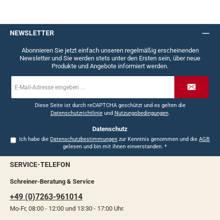
NEWSLETTER
Abonnieren Sie jetzt einfach unseren regelmäßig erscheinenden
Newsletter und Sie werden stets unter den Ersten sein, über neue
Produkte und Angebote informiert werden.
E-
Mail-
Adresse
*
Diese Seite ist durch reCAPTCHA geschützt und es gelten die
Datenschutzrichtlinie
und
Nutzungsbedingungen
.
Datenschutz
Ich habe die
Datenschutzbestimmungen
zur Kenntnis genommen und die
AGB
gelesen und bin mit ihnen einverstanden.
*
SERVICE-TELEFON
Schreiner-Beratung & Service
+49 (0)7263-961014
Mo-Fr, 08:00 - 12:00 und 13:30 - 17:00 Uhr.