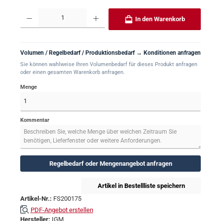
Produkt Anzahl: Gib den gewünschten Wert ein oder benutze die Schaltflächen um 
In den Warenkorb
Volumen / Regelbedarf / Produktionsbedarf → Konditionen anfragen
Sie können wahlweise Ihren Volumenbedarf für dieses Produkt anfragen
oder einen gesamten Warenkorb anfragen.
Menge
Kommentar
Regelbedarf oder Mengenangebot anfragen
Artikel in Bestellliste speichern
Artikel-Nr.:
FS200175
PDF-Angebot erstellen
Hersteller:
IGM