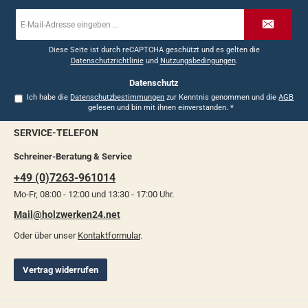
E-
Mail-
Adresse
*
Diese Seite ist durch reCAPTCHA geschützt und es gelten die
Datenschutzrichtlinie
und
Nutzungsbedingungen
.
Datenschutz
Ich habe die
Datenschutzbestimmungen
zur Kenntnis genommen und die
AGB
gelesen und bin mit ihnen einverstanden.
*
SERVICE-TELEFON
Schreiner-Beratung & Service
+49 (0)7263-961014
Mo-Fr, 08:00 - 12:00 und 13:30 - 17:00 Uhr.
Mail@holzwerken24.net
Oder über unser
Kontaktformular
.
Vertrag widerrufen