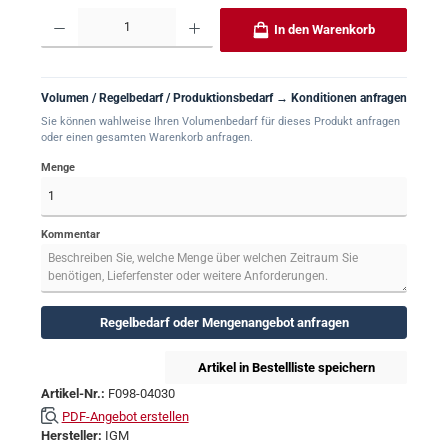
Produkt Anzahl: Gib den gewünschten Wert ein oder benutze die Schaltflächen um 
In den Warenkorb
Volumen / Regelbedarf / Produktionsbedarf → Konditionen anfragen
Sie können wahlweise Ihren Volumenbedarf für dieses Produkt anfragen
oder einen gesamten Warenkorb anfragen.
Menge
Kommentar
Regelbedarf oder Mengenangebot anfragen
Artikel in Bestellliste speichern
Artikel-Nr.:
F098-04030
PDF-Angebot erstellen
Hersteller:
IGM