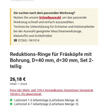
Sie suchen nach dem passenden Werkzeug?
Nutzen Sie unsere
Schnellauswahl
, um das passende
Werkzeug schnell und einfach auszuwählen.
Technische Unterstützung für Schreiner und Holzverarbeiter
bei der Auswahl geeigneter Maschinenwerkzeuge,
Klebstoffe und Schleifmittel.
☎ 07263 / 961014
Reduktions-Ringe für Fräsköpfe mit
Bohrung, D=40 mm, d=30 mm, Set 2-
teilig
Regulärer Preis:
26,18 €
Inhalt:
1 Stück
Preis inkl. MwSt. zzgl. 5,95 € Versandkosten. Kostenloser Versand ab
150,00 €. (EU abweichend).
Lieferzeit 1-3 Arbeitstage (Lieferbare Menge: 4)
Lieferzeit 4-7 Arbeitstage (Lieferbare Menge: 3)