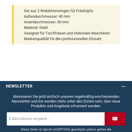
Set aus 2 Reduktionsringen für Fräsköpfe
Außendurchmesser: 40 mm
Innendurchmesser: 30 mm
Material: Stahl
Geeignet für Tischfräsen und stationäre Maschinen
Markenqualität für den professionellen Einsatz
NEWSLETTER
Abonnieren Sie jetzt einfach unseren regelmäßig erscheinenden
Newsletter und Sie werden stets unter den Ersten sein, über neue
Produkte und Angebote informiert werden.
E-
Mail-
Adresse
*
Diese Seite ist durch reCAPTCHA geschützt und es gelten die