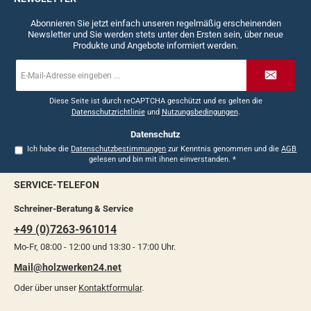
Abonnieren Sie jetzt einfach unseren regelmäßig erscheinenden
Newsletter und Sie werden stets unter den Ersten sein, über neue
Produkte und Angebote informiert werden.
E-
Mail-
Adresse
*
Diese Seite ist durch reCAPTCHA geschützt und es gelten die
Datenschutzrichtlinie
und
Nutzungsbedingungen
.
Datenschutz
Ich habe die
Datenschutzbestimmungen
zur Kenntnis genommen und die
AGB
gelesen und bin mit ihnen einverstanden.
*
SERVICE-TELEFON
Schreiner-Beratung & Service
+49 (0)7263-961014
Mo-Fr, 08:00 - 12:00 und 13:30 - 17:00 Uhr.
Mail@holzwerken24.net
Oder über unser
Kontaktformular
.