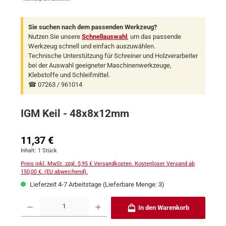
Sie suchen nach dem passenden Werkzeug?
Nutzen Sie unsere
Schnellauswahl
, um das passende
Werkzeug schnell und einfach auszuwählen.
Technische Unterstützung für Schreiner und Holzverarbeiter
bei der Auswahl geeigneter Maschinenwerkzeuge,
Klebstoffe und Schleifmittel.
☎ 07263 / 961014
IGM Keil - 48x8x12mm
Regulärer Preis:
11,37 €
Inhalt:
1 Stück
Preis inkl. MwSt. zzgl. 5,95 € Versandkosten. Kostenloser Versand ab
150,00 €. (EU abweichend).
Lieferzeit 4-7 Arbeitstage (Lieferbare Menge: 3)
Produkt Anzahl: Gib den gewünschten Wert ein oder benutze die Schaltflächen um 
In den Warenkorb