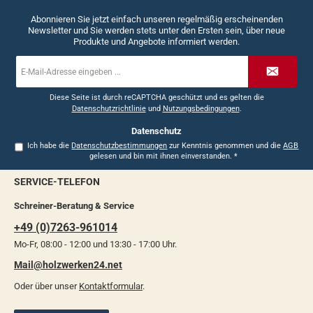
Abonnieren Sie jetzt einfach unseren regelmäßig erscheinenden
Newsletter und Sie werden stets unter den Ersten sein, über neue
Produkte und Angebote informiert werden.
E-
Mail-
Adresse
*
Diese Seite ist durch reCAPTCHA geschützt und es gelten die
Datenschutzrichtlinie
und
Nutzungsbedingungen
.
Datenschutz
Ich habe die
Datenschutzbestimmungen
zur Kenntnis genommen und die
AGB
gelesen und bin mit ihnen einverstanden.
*
SERVICE-TELEFON
Schreiner-Beratung & Service
+49 (0)7263-961014
Mo-Fr, 08:00 - 12:00 und 13:30 - 17:00 Uhr.
Mail@holzwerken24.net
Oder über unser
Kontaktformular
.