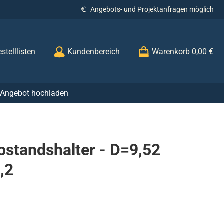
Angebots- und Projektanfragen möglich
stelllisten
Kundenbereich
Warenkorb
0,00 €
r Angebot hochladen
standshalter - D=9,52
,2
s: