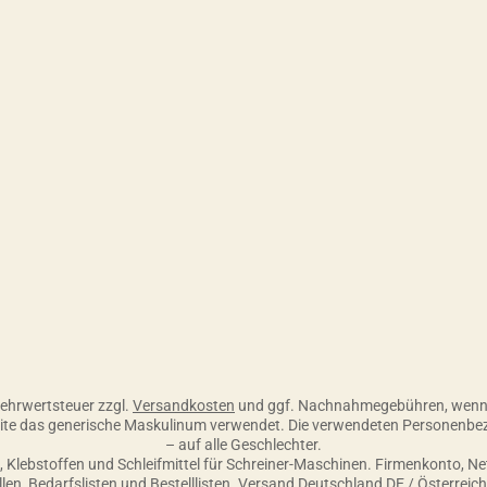
 Skonto, 30 Tage ohne Abzug
 Mehrwertsteuer zzgl.
Versandkosten
und ggf. Nachnahmegebühren, wenn 
seite das generische Maskulinum verwendet. Die verwendeten Personenbe
– auf alle Geschlechter.
Klebstoffen und Schleifmittel für Schreiner-Maschinen. Firmenkonto, N
ellen, Bedarfslisten und Bestelllisten. Versand Deutschland DE / Österreic