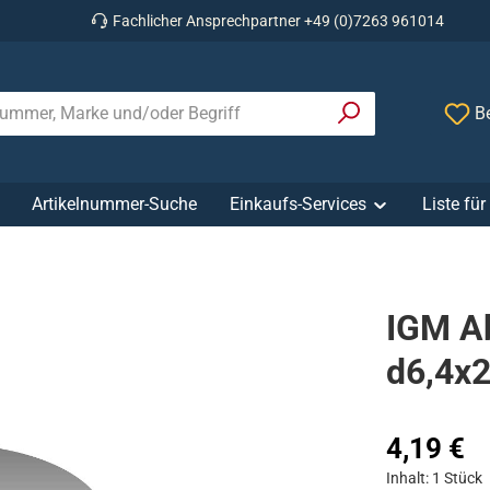
Fachlicher Ansprechpartner +49 (0)7263 961014
Be
Artikelnummer-Suche
Einkaufs-Services
Liste fü
IGM Ab
d6,4x2
Regulärer Prei
4,19 €
Inhalt:
1 Stück