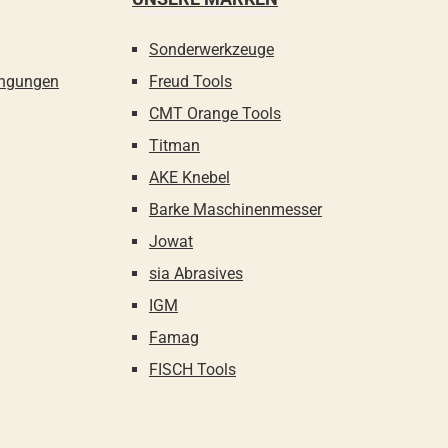
Sonderwerkzeuge
ingungen
Freud Tools
CMT Orange Tools
Titman
AKE Knebel
Barke Maschinenmesser
Jowat
sia Abrasives
IGM
Famag
FISCH Tools