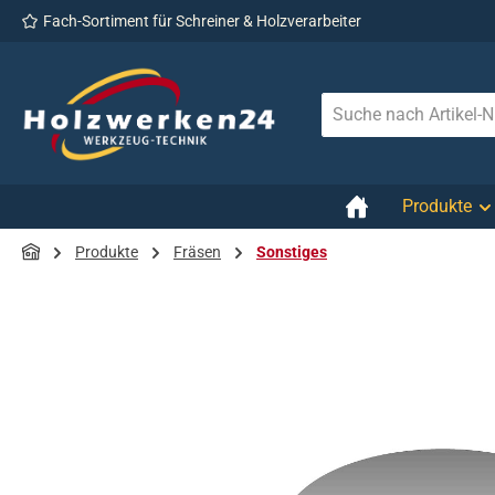
Fach-Sortiment für Schreiner & Holzverarbeiter
 Hauptinhalt springen
Zur Suche springen
Zur Hauptnavigation springen
Produkte
Produkte
Fräsen
Sonstiges
Bildergalerie überspringen