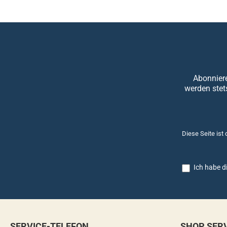
Abonniere
werden stet
Diese Seite ist
Ich habe d
SERVICE-TELEFON
SHOP SER