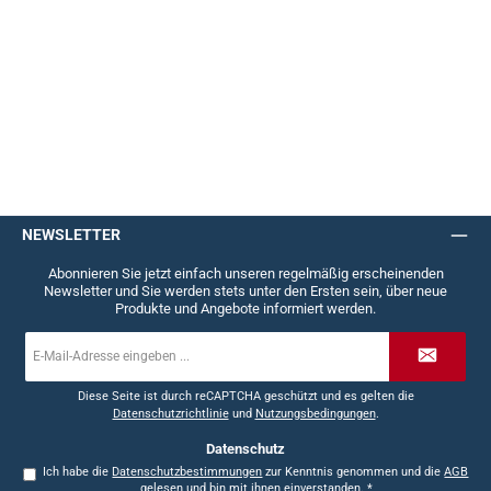
NEWSLETTER
Abonnieren Sie jetzt einfach unseren regelmäßig erscheinenden
Newsletter und Sie werden stets unter den Ersten sein, über neue
Produkte und Angebote informiert werden.
E-
Mail-
Adresse
*
Diese Seite ist durch reCAPTCHA geschützt und es gelten die
Datenschutzrichtlinie
und
Nutzungsbedingungen
.
Datenschutz
Ich habe die
Datenschutzbestimmungen
zur Kenntnis genommen und die
AGB
gelesen und bin mit ihnen einverstanden.
*