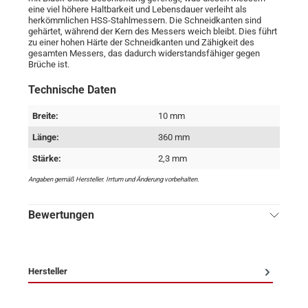
eine viel höhere Haltbarkeit und Lebensdauer verleiht als
herkömmlichen HSS-Stahlmessern. Die Schneidkanten sind
gehärtet, während der Kern des Messers weich bleibt. Dies führt
zu einer hohen Härte der Schneidkanten und Zähigkeit des
gesamten Messers, das dadurch widerstandsfähiger gegen
Brüche ist.
Technische Daten
Breite:
10 mm
Länge:
360 mm
Stärke:
2,3 mm
Angaben gemäß Hersteller. Irrtum und Änderung vorbehalten.
Bewertungen
Hersteller