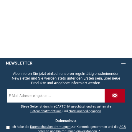
NEWSLETTER
Abonnieren Sie jetzt einfach unseren regelmäßig erscheinenden
Newsletter und Sie werden stets unter den Ersten sein, über neue
Produkte und Angebote informiert werden.
E-
Mail-
Adresse
*
Diese Seite ist durch reCAPTCHA geschützt und es gelten die
Datenschutzrichtlinie
und
Nutzungsbedingungen
.
Datenschutz
Ich habe die
Datenschutzbestimmungen
zur Kenntnis genommen und die
AGB
gelesen und bin mit ihnen einverstanden.
*