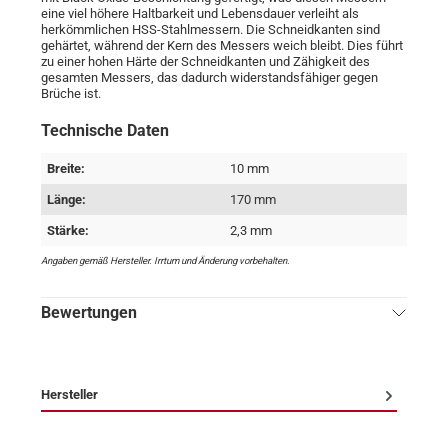
eine viel höhere Haltbarkeit und Lebensdauer verleiht als
herkömmlichen HSS-Stahlmessern. Die Schneidkanten sind
gehärtet, während der Kern des Messers weich bleibt. Dies führt
zu einer hohen Härte der Schneidkanten und Zähigkeit des
gesamten Messers, das dadurch widerstandsfähiger gegen
Brüche ist.
Technische Daten
Breite:
10 mm
Länge:
170 mm
Stärke:
2,3 mm
Angaben gemäß Hersteller. Irrtum und Änderung vorbehalten.
Bewertungen
Hersteller