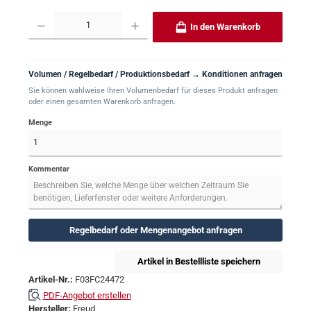
Produkt Anzahl: Gib den gewünschten Wert ein oder benutze die Schaltflächen um 
In den Warenkorb
Volumen / Regelbedarf / Produktionsbedarf → Konditionen anfragen
Sie können wahlweise Ihren Volumenbedarf für dieses Produkt anfragen
oder einen gesamten Warenkorb anfragen.
Menge
Kommentar
Regelbedarf oder Mengenangebot anfragen
Artikel in Bestellliste speichern
Artikel-Nr.:
F03FC24472
PDF-Angebot erstellen
Hersteller:
Freud