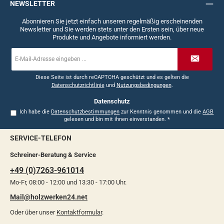
NEWSLETTER
Abonnieren Sie jetzt einfach unseren regelmäßig erscheinenden
Newsletter und Sie werden stets unter den Ersten sein, über neue
Produkte und Angebote informiert werden.
E-
Mail-
Adresse
*
Diese Seite ist durch reCAPTCHA geschützt und es gelten die
Datenschutzrichtlinie
und
Nutzungsbedingungen
.
Datenschutz
Ich habe die
Datenschutzbestimmungen
zur Kenntnis genommen und die
AGB
gelesen und bin mit ihnen einverstanden.
*
SERVICE-TELEFON
Schreiner-Beratung & Service
+49 (0)7263-961014
Mo-Fr, 08:00 - 12:00 und 13:30 - 17:00 Uhr.
Mail@holzwerken24.net
Oder über unser
Kontaktformular
.