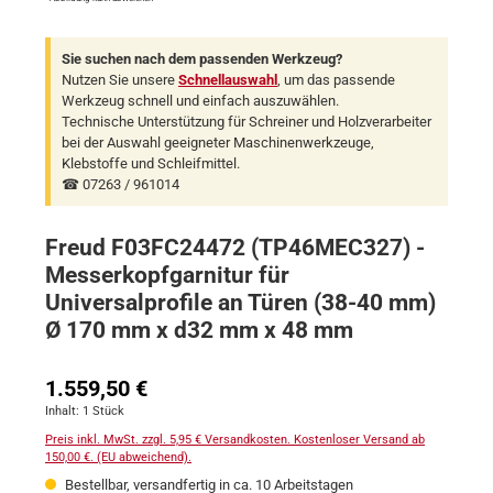
Sie suchen nach dem passenden Werkzeug?
Nutzen Sie unsere
Schnellauswahl
, um das passende
Werkzeug schnell und einfach auszuwählen.
Technische Unterstützung für Schreiner und Holzverarbeiter
bei der Auswahl geeigneter Maschinenwerkzeuge,
Klebstoffe und Schleifmittel.
☎ 07263 / 961014
Freud F03FC24472 (TP46MEC327) -
Messerkopfgarnitur für
Universalprofile an Türen (38-40 mm)
Ø 170 mm x d32 mm x 48 mm
Regulärer Preis:
1.559,50 €
Inhalt:
1 Stück
Preis inkl. MwSt. zzgl. 5,95 € Versandkosten. Kostenloser Versand ab
150,00 €. (EU abweichend).
Bestellbar, versandfertig in ca. 10 Arbeitstagen