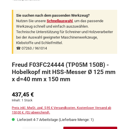
Sie suchen nach dem passenden Werkzeug?
Nutzen Sie unsere
Schnellauswahl
, um das passende
Werkzeug schnell und einfach auszuwählen.
Technische Unterstützung für Schreiner und Holzverarbeiter
bei der Auswahl geeigneter Maschinenwerkzeuge,
Klebstoffe und Schleifmittel.
☎ 07263 / 961014
Freud F03FC24444 (TP05M 150B) -
Hobelkopf mit HSS-Messer Ø 125 mm
x d=40 mm x 150 mm
Regulärer Preis:
437,45 €
Inhalt:
1 Stück
Preis inkl. MwSt. zzgl. 5,95 € Versandkosten. Kostenloser Versand ab
150,00 €. (EU abweichend).
Lieferzeit 4-7 Arbeitstage (Lieferbare Menge: 1)
Produkt Anzahl: Gib den gewünschten Wert ein oder benutze die Schaltflächen um 