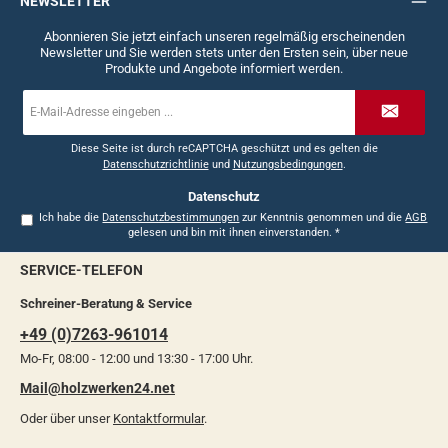
NEWSLETTER
Abonnieren Sie jetzt einfach unseren regelmäßig erscheinenden
Newsletter und Sie werden stets unter den Ersten sein, über neue
Produkte und Angebote informiert werden.
E-
Mail-
Adresse
*
Diese Seite ist durch reCAPTCHA geschützt und es gelten die
Datenschutzrichtlinie
und
Nutzungsbedingungen
.
Datenschutz
Ich habe die
Datenschutzbestimmungen
zur Kenntnis genommen und die
AGB
gelesen und bin mit ihnen einverstanden.
*
SERVICE-TELEFON
Schreiner-Beratung & Service
+49 (0)7263-961014
Mo-Fr, 08:00 - 12:00 und 13:30 - 17:00 Uhr.
Mail@holzwerken24.net
Oder über unser
Kontaktformular
.