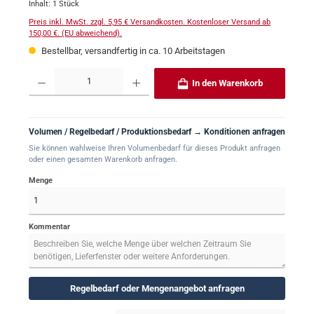
Inhalt:
1 Stück
Preis inkl. MwSt. zzgl. 5,95 € Versandkosten. Kostenloser Versand ab
150,00 €. (EU abweichend).
Bestellbar, versandfertig in ca. 10 Arbeitstagen
Produkt Anzahl: Gib den gewünschten Wert ein oder benutze die Schaltflächen um 
In den Warenkorb
Volumen / Regelbedarf / Produktionsbedarf → Konditionen anfragen
Sie können wahlweise Ihren Volumenbedarf für dieses Produkt anfragen
oder einen gesamten Warenkorb anfragen.
Menge
Kommentar
Regelbedarf oder Mengenangebot anfragen