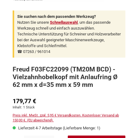
Sie suchen nach dem passenden Werkzeug?
Nutzen Sie unsere
Schnellauswahl
, um das passende
Werkzeug schnell und einfach auszuwählen.
Technische Unterstützung für Schreiner und Holzverarbeiter
bei der Auswahl geeigneter Maschinenwerkzeuge,
Klebstoffe und Schleifmittel.
☎ 07263 / 961014
Freud F03FC22099 (TM20M BCD) -
Vielzahnhobelkopf mit Anlaufring Ø
62 mm x d=35 mm x 59 mm
Regulärer Preis:
179,77 €
Inhalt:
1 Stück
Preis inkl. MwSt. zzgl. 5,95 € Versandkosten. Kostenloser Versand ab
150,00 €. (EU abweichend).
Lieferzeit 4-7 Arbeitstage (Lieferbare Menge: 1)
Produkt Anzahl: Gib den gewünschten Wert ein oder benutze die Schaltflächen um 