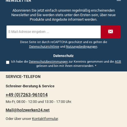
NEWSLETTER
Abonnieren Sie jetzt einfach unseren regelmäßig erscheinenden
Newsletter und Sie werden stets unter den Ersten sein, über neue
Produkte und Angebote informiert werden.
E-
Mail-
Adresse
*
Diese Seite ist durch reCAPTCHA geschützt und es gelten die
Datenschutzrichtlinie
und
Nutzungsbedingungen
.
Datenschutz
Ich habe die
Datenschutzbestimmungen
zur Kenntnis genommen und die
AGB
gelesen und bin mit ihnen einverstanden.
*
SERVICE-TELEFON
Schreiner-Beratung & Service
+49 (0)7263-961014
Mo-Fr, 08:00 - 12:00 und 13:30 - 17:00 Uhr.
Mail@holzwerken24.net
Oder über unser
Kontaktformular
.