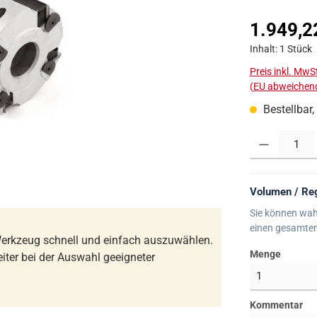
Regulärer Prei
1.949,2
Inhalt:
1 Stück
Preis inkl. MwS
(EU abweichend
Bestellbar,
Produkt Anzahl:
Volumen / Reg
Sie können wah
einen gesamte
erkzeug schnell und einfach auszuwählen.
Menge
iter bei der Auswahl geeigneter
Kommentar