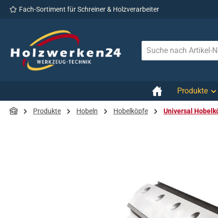
Fach-Sortiment für Schreiner & Holzverarbeiter
 Hauptinhalt springen
Zur Suche springen
Zur Hauptnavigation springen
Produkte
Produkte
Hobeln
Hobelköpfe
Universal Hobelk
Bildergalerie überspringen