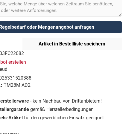
Regelbedarf oder Mengenangebot anfragen
Artikel in Bestellliste speichern
03FC22082
ot erstellen
reud
025331520388
.:
TM28M AD2
Herstellerware
- kein Nachbau von Drittanbietern!
tellergarantie
gemäß Herstellerbedingungen
ls-Artikel
für den gewerblichen Einsatz geeignet