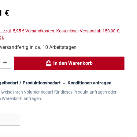
s:
1 €
t. zzgl. 5,95 € Versandkosten. Kostenloser Versand ab 150,00 €.
).
 versandfertig in ca. 10 Arbeitstagen
 Gib den gewünschten Wert ein oder benutze die Schaltflächen um die An
In den Warenkorb
elbedarf / Produktionsbedarf → Konditionen anfragen
lweise Ihren Volumenbedarf für dieses Produkt anfragen oder
n Warenkorb anfragen.