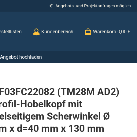
Angebots- und Projektanfragen möglich
stelllisten
Kundenbereich
Warenkorb
0,00 €
r Angebot hochladen
 F03FC22082 (TM28M AD2)
rofil-Hobelkopf mit
lseitigem Scherwinkel Ø
m x d=40 mm x 130 mm