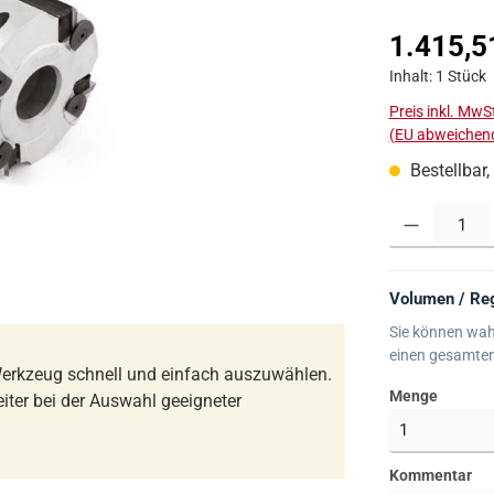
Regulärer Prei
1.415,5
Inhalt:
1 Stück
Preis inkl. MwS
(EU abweichend
Bestellbar,
Produkt Anzahl:
Volumen / Reg
Sie können wah
einen gesamte
erkzeug schnell und einfach auszuwählen.
Menge
iter bei der Auswahl geeigneter
Kommentar