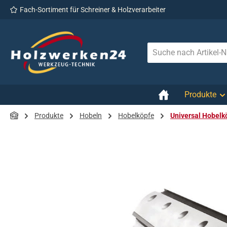
Fach-Sortiment für Schreiner & Holzverarbeiter
 Hauptinhalt springen
Zur Suche springen
Zur Hauptnavigation springen
Produkte
Produkte
Hobeln
Hobelköpfe
Universal Hobelk
Bildergalerie überspringen