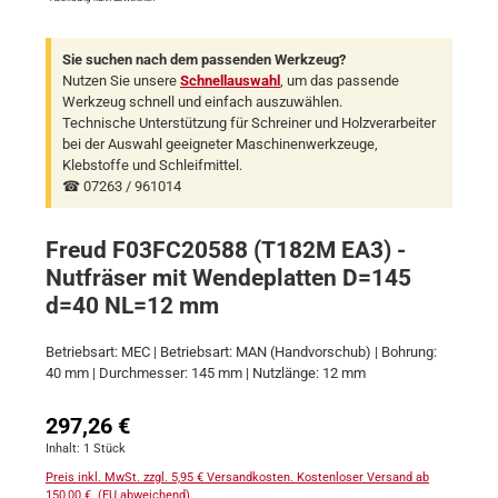
Sie suchen nach dem passenden Werkzeug?
Nutzen Sie unsere
Schnellauswahl
, um das passende
Werkzeug schnell und einfach auszuwählen.
Technische Unterstützung für Schreiner und Holzverarbeiter
bei der Auswahl geeigneter Maschinenwerkzeuge,
Klebstoffe und Schleifmittel.
☎ 07263 / 961014
Freud F03FC20588 (T182M EA3) -
Nutfräser mit Wendeplatten D=145
d=40 NL=12 mm
Betriebsart: MEC | Betriebsart: MAN (Handvorschub) | Bohrung:
40 mm | Durchmesser: 145 mm | Nutzlänge: 12 mm
Regulärer Preis:
297,26 €
Inhalt:
1 Stück
Preis inkl. MwSt. zzgl. 5,95 € Versandkosten. Kostenloser Versand ab
150,00 €. (EU abweichend).