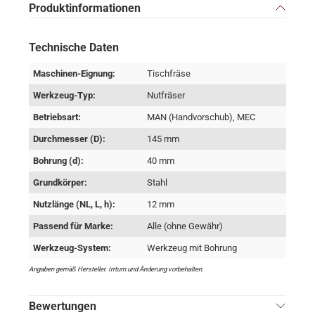
Produktinformationen
Technische Daten
Maschinen-Eignung:
Tischfräse
Werkzeug-Typ:
Nutfräser
Betriebsart:
MAN (Handvorschub), MEC
Durchmesser (D):
145 mm
Bohrung (d):
40 mm
Grundkörper:
Stahl
Nutzlänge (NL, L, h):
12 mm
Passend für Marke:
Alle (ohne Gewähr)
Werkzeug-System:
Werkzeug mit Bohrung
Angaben gemäß Hersteller. Irrtum und Änderung vorbehalten.
Bewertungen