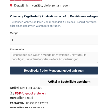
Derzeit nicht vorrätig, Lieferzeit anfragen
Volumen / Regelbedarf / Produktionsbedarf → Konditionen anfragen
Sie können wahlweise Ihren Volumenbedarf für dieses Produkt anfragen
oder einen gesamten Warenkorb anfragen.
Menge
Kommentar
Regelbedarf oder Mengenangebot anfragen
Artikel in Bestellliste speichern
Artikel-Nr.:
F03FC20588
PDF-Angebot erstellen
Hersteller:
Freud
EAN/GTIN:
8025331217257
Hersteller-Nr.:
T182M EA3