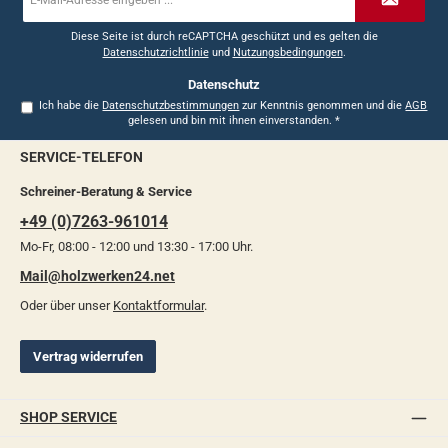
Mail-
Adresse
*
Diese Seite ist durch reCAPTCHA geschützt und es gelten die
Datenschutzrichtlinie
und
Nutzungsbedingungen
.
Datenschutz
Ich habe die
Datenschutzbestimmungen
zur Kenntnis genommen und die
AGB
gelesen und bin mit ihnen einverstanden.
*
SERVICE-TELEFON
Schreiner-Beratung & Service
+49 (0)7263-961014
Mo-Fr, 08:00 - 12:00 und 13:30 - 17:00 Uhr.
Mail@holzwerken24.net
Oder über unser
Kontaktformular
.
Vertrag widerrufen
SHOP SERVICE