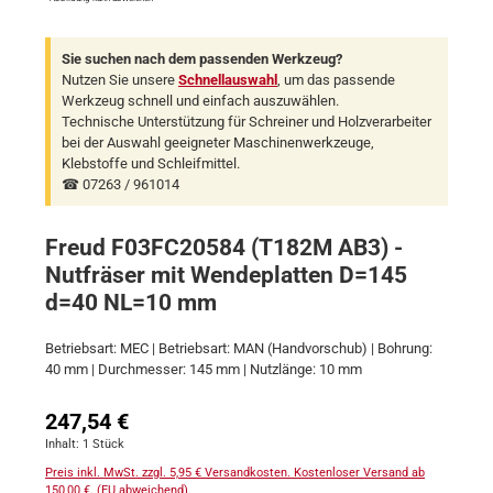
Sie suchen nach dem passenden Werkzeug?
Nutzen Sie unsere
Schnellauswahl
, um das passende
Werkzeug schnell und einfach auszuwählen.
Technische Unterstützung für Schreiner und Holzverarbeiter
bei der Auswahl geeigneter Maschinenwerkzeuge,
Klebstoffe und Schleifmittel.
☎ 07263 / 961014
Freud F03FC20584 (T182M AB3) -
Nutfräser mit Wendeplatten D=145
d=40 NL=10 mm
Betriebsart: MEC | Betriebsart: MAN (Handvorschub) | Bohrung:
40 mm | Durchmesser: 145 mm | Nutzlänge: 10 mm
Regulärer Preis:
247,54 €
Inhalt:
1 Stück
Preis inkl. MwSt. zzgl. 5,95 € Versandkosten. Kostenloser Versand ab
150,00 €. (EU abweichend).