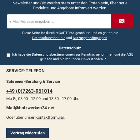
Newsletter und Sie werden stets unter den Ersten sein, über neue
Produkte und Angebote informiert werden.
E-
Mail-
Adresse
*
Diese Seite ist durch reCAPTCHA geschützt und es gelten die
Datenschutzrichtlinie
und
Nutzungsbedingungen
.
Datenschutz
Ich habe die
Datenschutzbestimmungen
zur Kenntnis genommen und die
AGB
gelesen und bin mit ihnen einverstanden.
*
SERVICE-TELEFON
Schreiner-Beratung & Service
+49 (0)7263-961014
Mo-Fr, 08:00 - 12:00 und 13:30 - 17:00 Uhr.
Mail@holzwerken24.net
Oder über unser
Kontaktformular
.
Vertrag widerrufen