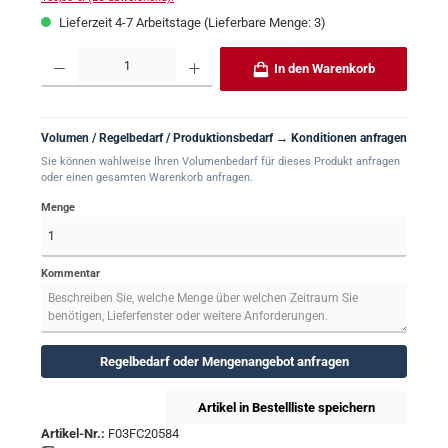
Lieferzeit 4-7 Arbeitstage (Lieferbare Menge: 3)
Produkt Anzahl: Gib den gewünschten Wert ein oder benutze die Schaltflächen um 
In den Warenkorb
Volumen / Regelbedarf / Produktionsbedarf → Konditionen anfragen
Sie können wahlweise Ihren Volumenbedarf für dieses Produkt anfragen
oder einen gesamten Warenkorb anfragen.
Menge
Kommentar
Regelbedarf oder Mengenangebot anfragen
Artikel in Bestellliste speichern
Artikel-Nr.:
F03FC20584