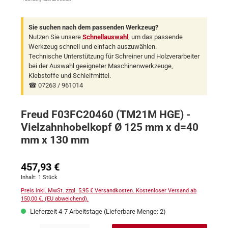
Sie suchen nach dem passenden Werkzeug?
Nutzen Sie unsere
Schnellauswahl
, um das passende
Werkzeug schnell und einfach auszuwählen.
Technische Unterstützung für Schreiner und Holzverarbeiter
bei der Auswahl geeigneter Maschinenwerkzeuge,
Klebstoffe und Schleifmittel.
☎ 07263 / 961014
Freud F03FC20460 (TM21M HGE) -
Vielzahnhobelkopf Ø 125 mm x d=40
mm x 130 mm
Regulärer Preis:
457,93 €
Inhalt:
1 Stück
Preis inkl. MwSt. zzgl. 5,95 € Versandkosten. Kostenloser Versand ab
150,00 €. (EU abweichend).
Lieferzeit 4-7 Arbeitstage (Lieferbare Menge: 2)
Produkt Anzahl: Gib den gewünschten Wert ein oder benutze die Schaltflächen um 