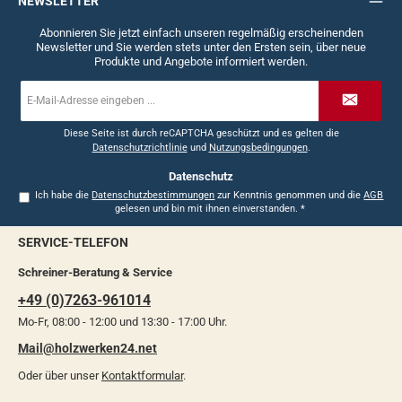
NEWSLETTER
Abonnieren Sie jetzt einfach unseren regelmäßig erscheinenden
Newsletter und Sie werden stets unter den Ersten sein, über neue
Produkte und Angebote informiert werden.
E-
Mail-
Adresse
*
Diese Seite ist durch reCAPTCHA geschützt und es gelten die
Datenschutzrichtlinie
und
Nutzungsbedingungen
.
Datenschutz
Ich habe die
Datenschutzbestimmungen
zur Kenntnis genommen und die
AGB
gelesen und bin mit ihnen einverstanden.
*
SERVICE-TELEFON
Schreiner-Beratung & Service
+49 (0)7263-961014
Mo-Fr, 08:00 - 12:00 und 13:30 - 17:00 Uhr.
Mail@holzwerken24.net
Oder über unser
Kontaktformular
.