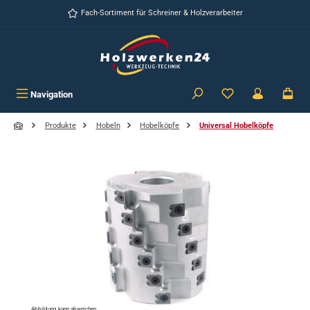
Zum Hauptinhalt springen
Fach-Sortiment für Schreiner & Holzverarbeiter
Navigation
Produkte
Hobeln
Hobelköpfe
Universal Hobelköpfe
Bildergalerie überspringen
Abbildung kann abweichen