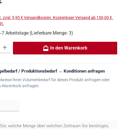
€
t. zzgl. 5,95 € Versandkosten. Kostenloser Versand ab 150,00 €.
).
4-7 Arbeitstage (Lieferbare Menge: 3)
 Gib den gewünschten Wert ein oder benutze die Schaltflächen um die An
In den Warenkorb
elbedarf / Produktionsbedarf → Konditionen anfragen
lweise Ihren Volumenbedarf für dieses Produkt anfragen oder
n Warenkorb anfragen.