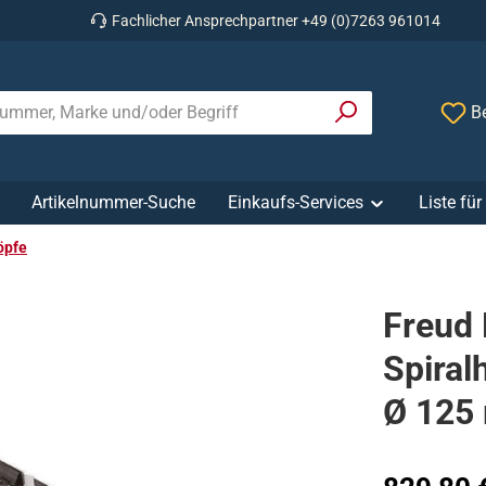
Fachlicher Ansprechpartner +49 (0)7263 961014
Be
Artikelnummer-Suche
Einkaufs-Services
Liste fü
öpfe
Freud
Spiral
Ø 125
Regulärer Prei