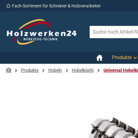
Fach-Sortiment für Schreiner & Holzverarbeiter
 Hauptinhalt springen
Zur Suche springen
Zur Hauptnavigation springen
Produkte
Produkte
Hobeln
Hobelköpfe
Universal Hobelk
Bildergalerie überspringen