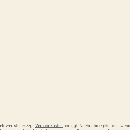
 Skonto, 30 Tage ohne Abzug
 Mehrwertsteuer zzgl.
Versandkosten
und ggf. Nachnahmegebühren, wenn 