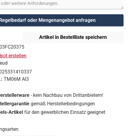
Regelbedarf oder Mengenangebot anfragen
Artikel in Bestellliste speichern
03FC20375
ot erstellen
reud
025331410337
.:
TM06M AI3
Herstellerware
- kein Nachbau von Drittanbietern!
tellergarantie
gemäß Herstellerbedingungen
ls-Artikel
für den gewerblichen Einsatz geeignet
ngsarten: