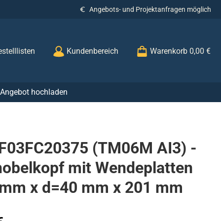
Angebots- und Projektanfragen möglich
stelllisten
Kundenbereich
Warenkorb
0,00 €
r Angebot hochladen
 F03FC20375 (TM06M AI3) -
hobelkopf mit Wendeplatten
 mm x d=40 mm x 201 mm
s: