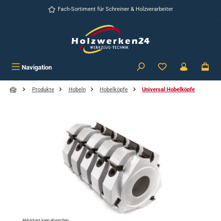
Zum Hauptinhalt springen
Fach-Sortiment für Schreiner & Holzverarbeiter
Navigation
Produkte
Hobeln
Hobelköpfe
Universal Hobelköpfe
Bildergalerie überspringen
Abbildung kann abweichen