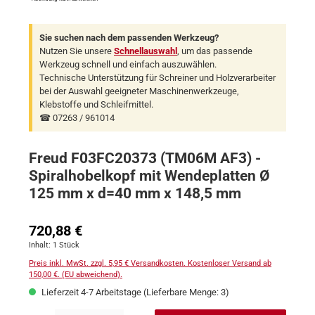
Sie suchen nach dem passenden Werkzeug?
Nutzen Sie unsere
Schnellauswahl
, um das passende
Werkzeug schnell und einfach auszuwählen.
Technische Unterstützung für Schreiner und Holzverarbeiter
bei der Auswahl geeigneter Maschinenwerkzeuge,
Klebstoffe und Schleifmittel.
☎ 07263 / 961014
Freud F03FC20373 (TM06M AF3) -
Spiralhobelkopf mit Wendeplatten Ø
125 mm x d=40 mm x 148,5 mm
Regulärer Preis:
720,88 €
Inhalt:
1 Stück
Preis inkl. MwSt. zzgl. 5,95 € Versandkosten. Kostenloser Versand ab
150,00 €. (EU abweichend).
Lieferzeit 4-7 Arbeitstage (Lieferbare Menge: 3)
Produkt Anzahl: Gib den gewünschten Wert ein oder benutze die Schaltflächen um 