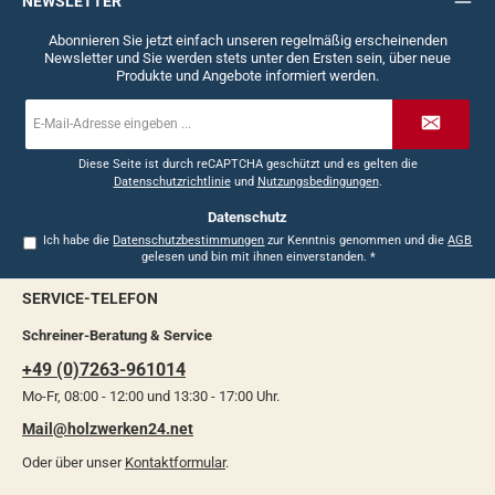
NEWSLETTER
Abonnieren Sie jetzt einfach unseren regelmäßig erscheinenden
Newsletter und Sie werden stets unter den Ersten sein, über neue
Produkte und Angebote informiert werden.
E-
Mail-
Adresse
*
Diese Seite ist durch reCAPTCHA geschützt und es gelten die
Datenschutzrichtlinie
und
Nutzungsbedingungen
.
Datenschutz
Ich habe die
Datenschutzbestimmungen
zur Kenntnis genommen und die
AGB
gelesen und bin mit ihnen einverstanden.
*
SERVICE-TELEFON
Schreiner-Beratung & Service
+49 (0)7263-961014
Mo-Fr, 08:00 - 12:00 und 13:30 - 17:00 Uhr.
Mail@holzwerken24.net
Oder über unser
Kontaktformular
.