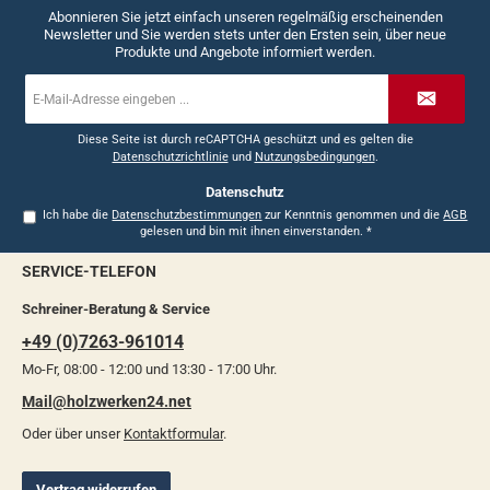
Abonnieren Sie jetzt einfach unseren regelmäßig erscheinenden
Newsletter und Sie werden stets unter den Ersten sein, über neue
Produkte und Angebote informiert werden.
E-
Mail-
Adresse
*
Diese Seite ist durch reCAPTCHA geschützt und es gelten die
Datenschutzrichtlinie
und
Nutzungsbedingungen
.
Datenschutz
Ich habe die
Datenschutzbestimmungen
zur Kenntnis genommen und die
AGB
gelesen und bin mit ihnen einverstanden.
*
SERVICE-TELEFON
Schreiner-Beratung & Service
+49 (0)7263-961014
Mo-Fr, 08:00 - 12:00 und 13:30 - 17:00 Uhr.
Mail@holzwerken24.net
Oder über unser
Kontaktformular
.
Vertrag widerrufen