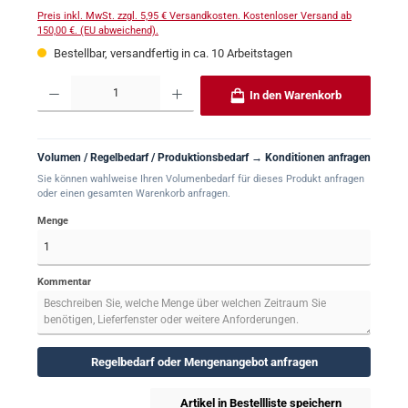
Preis inkl. MwSt. zzgl. 5,95 € Versandkosten. Kostenloser Versand ab
150,00 €. (EU abweichend).
Bestellbar, versandfertig in ca. 10 Arbeitstagen
Produkt Anzahl: Gib den gewünschten Wert ein oder benutze die Schaltflächen um 
In den Warenkorb
Volumen / Regelbedarf / Produktionsbedarf → Konditionen anfragen
Sie können wahlweise Ihren Volumenbedarf für dieses Produkt anfragen
oder einen gesamten Warenkorb anfragen.
Menge
Kommentar
Regelbedarf oder Mengenangebot anfragen
Artikel in Bestellliste speichern