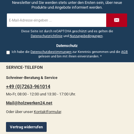
Newsletter und Sie werden stets unter den Ersten sein, über neue
Produkte und Angebote informiert werden.
E-
Mail-
Adresse
*
Diese Seite ist durch reCAPTCHA geschützt und es gelten die
Datenschutzrichtlinie
und
Nutzungsbedingungen
.
Datenschutz
Ich habe die
Datenschutzbestimmungen
zur Kenntnis genommen und die
AGB
gelesen und bin mit ihnen einverstanden.
*
SERVICE-TELEFON
Schreiner-Beratung & Service
+49 (0)7263-961014
Mo-Fr, 08:00 - 12:00 und 13:30 - 17:00 Uhr.
Mail@holzwerken24.net
Oder über unser
Kontaktformular
.
Vertrag widerrufen