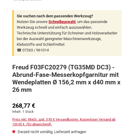
Sie suchen nach dem passenden Werkzeug?
Nutzen Sie unsere
Schnellauswahl
, um das passende
Werkzeug schnell und einfach auszuwählen.
Technische Unterstützung für Schreiner und Holzverarbeiter
bei der Auswahl geeigneter Maschinenwerkzeuge,
Klebstoffe und Schleifmittel.
☎ 07263 / 961014
Freud F03FC20279 (TG35MD DC3) -
Abrund-Fase-Messerkopfgarnitur mit
Wendeplatten Ø 156,2 mm x d40 mm x
26 mm
Regulärer Preis:
268,77 €
Inhalt:
1 Stück
Preis inkl. MwSt. zzgl. 5,95 € Versandkosten. Kostenloser Versand ab
150,00 €. (EU abweichend).
Derzeit nicht vorrätig, Lieferzeit anfragen