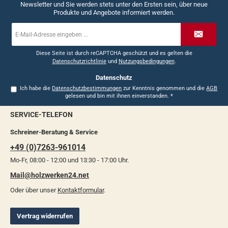
Newsletter und Sie werden stets unter den Ersten sein, über neue
Produkte und Angebote informiert werden.
E-
Mail-
Adresse
*
Diese Seite ist durch reCAPTCHA geschützt und es gelten die
Datenschutzrichtlinie
und
Nutzungsbedingungen
.
Datenschutz
Ich habe die
Datenschutzbestimmungen
zur Kenntnis genommen und die
AGB
gelesen und bin mit ihnen einverstanden.
*
SERVICE-TELEFON
Schreiner-Beratung & Service
+49 (0)7263-961014
Mo-Fr, 08:00 - 12:00 und 13:30 - 17:00 Uhr.
Mail@holzwerken24.net
Oder über unser
Kontaktformular
.
Vertrag widerrufen