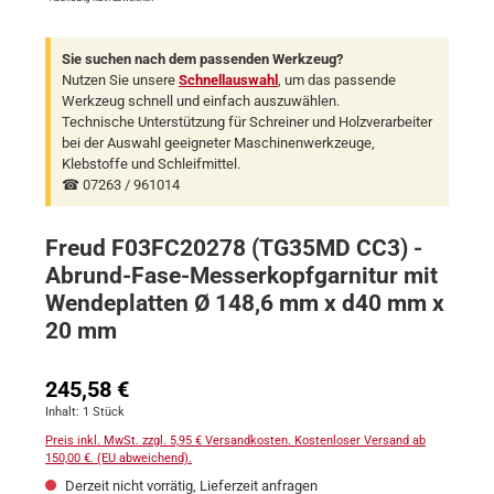
Sie suchen nach dem passenden Werkzeug?
Nutzen Sie unsere
Schnellauswahl
, um das passende
Werkzeug schnell und einfach auszuwählen.
Technische Unterstützung für Schreiner und Holzverarbeiter
bei der Auswahl geeigneter Maschinenwerkzeuge,
Klebstoffe und Schleifmittel.
☎ 07263 / 961014
Freud F03FC20278 (TG35MD CC3) -
Abrund-Fase-Messerkopfgarnitur mit
Wendeplatten Ø 148,6 mm x d40 mm x
20 mm
Regulärer Preis:
245,58 €
Inhalt:
1 Stück
Preis inkl. MwSt. zzgl. 5,95 € Versandkosten. Kostenloser Versand ab
150,00 €. (EU abweichend).
Derzeit nicht vorrätig, Lieferzeit anfragen