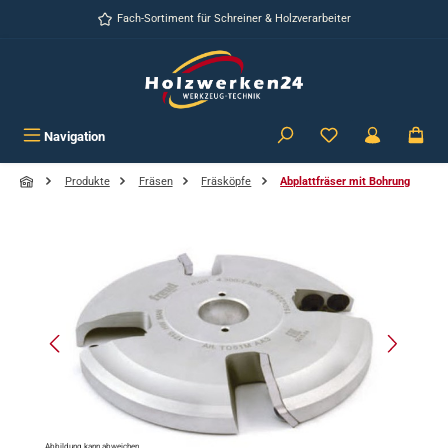
Zum Hauptinhalt springen
Fach-Sortiment für Schreiner & Holzverarbeiter
Navigation
Produkte
Fräsen
Fräsköpfe
Abplattfräser mit Bohrung
Bildergalerie überspringen
Abbildung kann abweichen