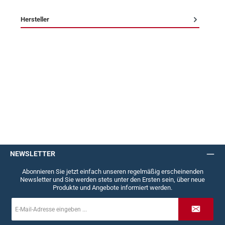
Hersteller
NEWSLETTER
Abonnieren Sie jetzt einfach unseren regelmäßig erscheinenden
Newsletter und Sie werden stets unter den Ersten sein, über neue
Produkte und Angebote informiert werden.
E-
Mail-
Adresse