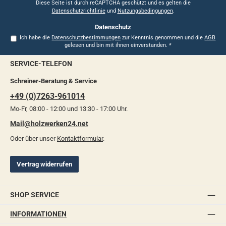
*
Diese Seite ist durch reCAPTCHA geschützt und es gelten die
Datenschutzrichtlinie
und
Nutzungsbedingungen
.
Datenschutz
Ich habe die
Datenschutzbestimmungen
zur Kenntnis genommen und die
AGB
gelesen und bin mit ihnen einverstanden.
*
SERVICE-TELEFON
Schreiner-Beratung & Service
+49 (0)7263-961014
Mo-Fr, 08:00 - 12:00 und 13:30 - 17:00 Uhr.
Mail@holzwerken24.net
Oder über unser
Kontaktformular
.
Vertrag widerrufen
SHOP SERVICE
INFORMATIONEN