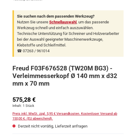
Sie suchen nach dem passenden Werkzeug?
Nutzen Sie unsere
Schnellauswahl
, um das passende
Werkzeug schnell und einfach auszuwählen.
Technische Unterstützung für Schreiner und Holzverarbeiter
bei der Auswahl geeigneter Maschinenwerkzeuge,
Klebstoffe und Schleifmittel.
☎ 07263 / 961014
Freud F03F676528 (TW20M BG3) -
Verleimmesserkopf Ø 140 mm x d32
mm x 70 mm
Regulärer Preis:
575,28 €
Inhalt:
1 Stück
Preis inkl. MwSt. zzgl. 5,95 € Versandkosten. Kostenloser Versand ab
150,00 €. (EU abweichend).
Derzeit nicht vorrätig, Lieferzeit anfragen