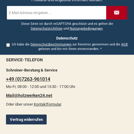
E-
Mail-
Adresse
*
Diese Seite ist durch reCAPTCHA geschützt und es gelten die
Datenschutzrichtlinie
und
Nutzungsbedingungen
.
Datenschutz
Ich habe die
Datenschutzbestimmungen
zur Kenntnis genommen und die
AGB
gelesen und bin mit ihnen einverstanden.
*
SERVICE-TELEFON
Schreiner-Beratung & Service
+49 (0)7263-961014
Mo-Fr, 08:00 - 12:00 und 13:30 - 17:00 Uhr.
Mail@holzwerken24.net
Oder über unser
Kontaktformular
.
Vertrag widerrufen