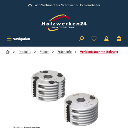
Zum Hauptinhalt springen
Fach-Sortiment für Schreiner & Holzverarbeiter
Navigation
Produkte
Fräsen
Fräsköpfe
Verleimfräser mit Bohrung
Bildergalerie überspringen
Abbildung kann abweichen