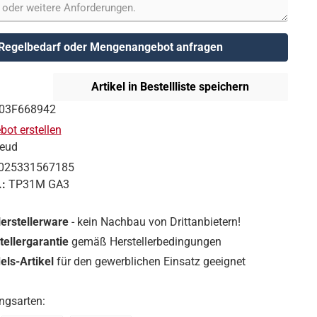
Regelbedarf oder Mengenangebot anfragen
Artikel in Bestellliste speichern
03F668942
ot erstellen
reud
025331567185
.:
TP31M GA3
Herstellerware
- kein Nachbau von Drittanbietern!
tellergarantie
gemäß Herstellerbedingungen
ls-Artikel
für den gewerblichen Einsatz geeignet
ngsarten: