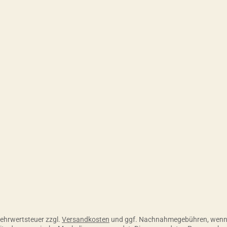
 Skonto, 30 Tage ohne Abzug
 Mehrwertsteuer zzgl.
Versandkosten
und ggf. Nachnahmegebühren, wenn 