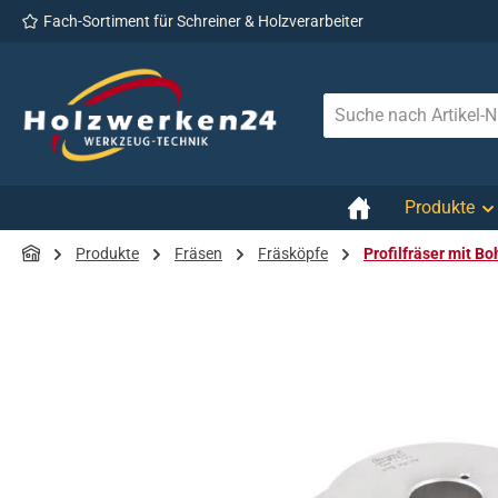
Fach-Sortiment für Schreiner & Holzverarbeiter
 Hauptinhalt springen
Zur Suche springen
Zur Hauptnavigation springen
Produkte
Produkte
Fräsen
Fräsköpfe
Profilfräser mit B
Bildergalerie überspringen