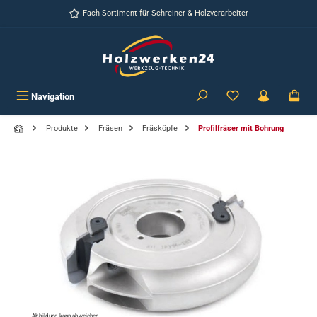
Zum Hauptinhalt springen
Fach-Sortiment für Schreiner & Holzverarbeiter
Navigation
Produkte
Fräsen
Fräsköpfe
Profilfräser mit Bohrung
Bildergalerie überspringen
Abbildung kann abweichen