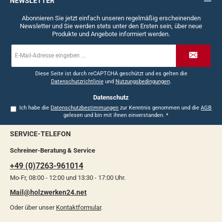
NEWSLETTER
Abonnieren Sie jetzt einfach unseren regelmäßig erscheinenden
Newsletter und Sie werden stets unter den Ersten sein, über neue
Produkte und Angebote informiert werden.
E-
Mail-
Adresse
*
Diese Seite ist durch reCAPTCHA geschützt und es gelten die
Datenschutzrichtlinie
und
Nutzungsbedingungen
.
Datenschutz
Ich habe die
Datenschutzbestimmungen
zur Kenntnis genommen und die
AGB
gelesen und bin mit ihnen einverstanden.
*
SERVICE-TELEFON
Schreiner-Beratung & Service
+49 (0)7263-961014
Mo-Fr, 08:00 - 12:00 und 13:30 - 17:00 Uhr.
Mail@holzwerken24.net
Oder über unser
Kontaktformular
.