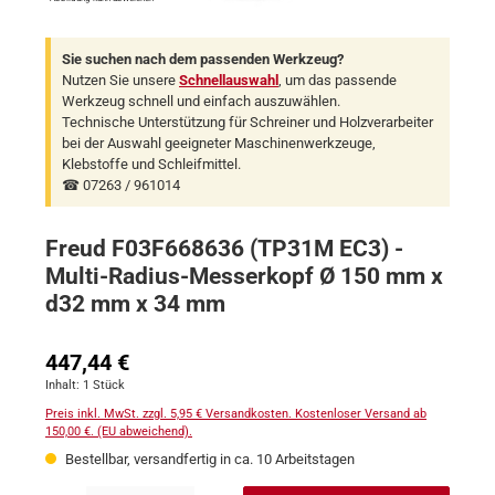
Sie suchen nach dem passenden Werkzeug?
Nutzen Sie unsere
Schnellauswahl
, um das passende
Werkzeug schnell und einfach auszuwählen.
Technische Unterstützung für Schreiner und Holzverarbeiter
bei der Auswahl geeigneter Maschinenwerkzeuge,
Klebstoffe und Schleifmittel.
☎ 07263 / 961014
Freud F03F668636 (TP31M EC3) -
Multi-Radius-Messerkopf Ø 150 mm x
d32 mm x 34 mm
Regulärer Preis:
447,44 €
Inhalt:
1 Stück
Preis inkl. MwSt. zzgl. 5,95 € Versandkosten. Kostenloser Versand ab
150,00 €. (EU abweichend).
Bestellbar, versandfertig in ca. 10 Arbeitstagen
Produkt Anzahl: Gib den gewünschten Wert ein oder benutze die Schaltflächen um 